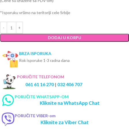
(Cene su izražene sa PDV-om)
*Isporuku vršimo na teritoriji cele Srbije
DODAJ U KORPU
BRZA ISPORUKA
Rok isporuke 1-3 radna dana
PORUČITE TELEFONOM
061 61 16 270
|
032 406 707
PORUČITE WHATSAPP-OM
Kliknite na WhatsApp Chat
PORUČITE VIBER-om
Kliknite za Viber Chat