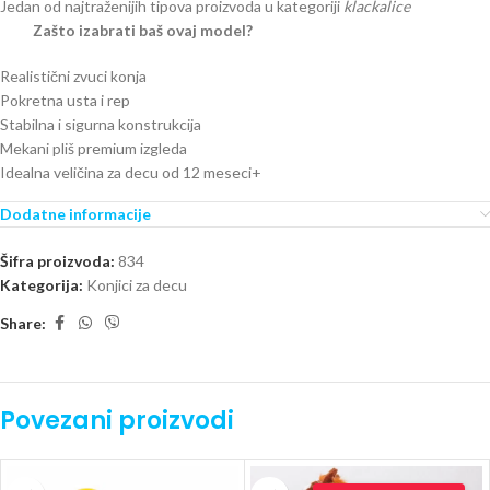
Jedan od najtraženijih tipova proizvoda u kategoriji
klackalice
Zašto izabrati baš ovaj model?
Realistični zvuci konja
Pokretna usta i rep
Stabilna i sigurna konstrukcija
Mekani pliš premium izgleda
Idealna veličina za decu od 12 meseci+
Dodatne informacije
Šifra proizvoda:
834
Kategorija:
Konjici za decu
Share:
Povezani proizvodi