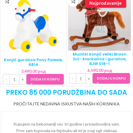
Najprodavanije
Muzički konjić veliki Braon
2u1- klackalica i guralica,
Konjić guralica Pony Polesie,
BJW 018-1
6814
6,590.00
рсд
3,490.00
рсд
DODAJ U KORPU
DODAJ U KORPU
PREKO 85 000 PORUDŽBINA DO SADA
PROČITAJTE NEDAVNA ISKUSTVA NAŠIH KORISNIKA
Kupujem na bebomaniji vec tri godine i prezadovoljna sam.
Prvo sam kupovala na fejsbuku ali mi je ovaj sajt olaksao