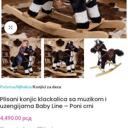
Click to enlarge
Početna
Njihalice
Konjici za decu
Plisani konjic klackalica sa muzikom i
uzengijama Baby Line – Poni crni
4,490.00
рсд