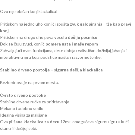
Ovo nije običan konj klackalica!
Pritiskom na jedno uho konjić ispušta
zvuk galopiranja i rže kao pravi
konj
Pritiskom na drugo uho peva
veselu dečiju pesmicu
Dok se čuju zvuci, konjić
pomera usta i maše repom
Zahvaljujući ovim funkcijama, dete dobija realističan doživljaj jahanja i
interaktivnu igru koja podstiče maštu i razvoj motorike.
Stabilno drveno postolje – sigurna dečija klackalica
Bezbednost je na prvom mestu.
Čvrsto
drveno postolje
Stabilne drvene ručke za pridržavanje
Mekano i udobno sedlo
Idealna visina za mališane
Ova
pli
šana klackalica za decu 12m+
omogućava sigurnu igru u kući,
stanu ili dečijoj sobi.