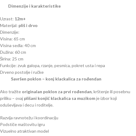
Dimenzije i karakteristike
Uzrast:
12m+
Materijal:
pliš i drvo
Dimenzije:
Visina: 65 cm
Visina sedla: 40 cm
Dužina: 60 cm
Širina: 25 cm
Funkcije: zvuk galopa, rzanje, pesmica, pokret usta i repa
Drveno postolje i ručke
Savršen poklon – konj klackalica za rođendan
Ako tražite
originalan poklon za prvi rođendan
, krštenje ili posebnu
priliku – ovaj
pli
šani konjić klackalica sa muzikom
je izbor koji
oduševljava i decu i roditelje.
Razvija ravnotežu i koordinaciju
Podstiče maštovitu igru
Vizuelno atraktivan model