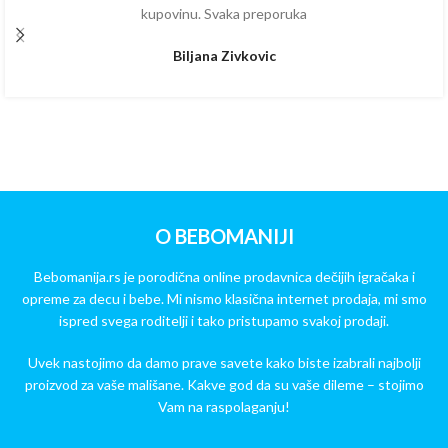
kupovinu. Svaka preporuka
Biljana Zivkovic
O BEBOMANIJI
Bebomanija.rs je porodična online prodavnica dečijih igračaka i
opreme za decu i bebe. Mi nismo klasična internet prodaja, mi smo
ispred svega roditelji i tako pristupamo svakoj prodaji.
Uvek nastojimo da damo prave savete kako biste izabrali najbolji
proizvod za vaše mališane. Kakve god da su vaše dileme – stojimo
Vam na raspolaganju!