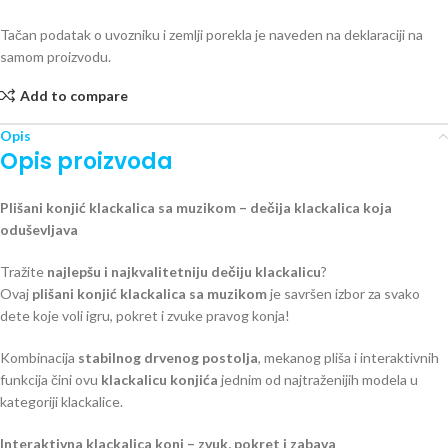
Tačan podatak o uvozniku i zemlji porekla je naveden na deklaraciji na
samom proizvodu.
Add to compare
Opis
Opis proizvoda
Plišani konjić klackalica sa muzikom – dečija klackalica koja
oduševljava
Tražite
najlepšu i najkvalitetniju dečiju klackalicu
?
Ovaj
pli
šani konjić klackalica sa muzikom
je savršen izbor za svako
dete koje voli igru, pokret i zvuke pravog konja!
Kombinacija
stabilnog drvenog postolja
, mekanog pliša i interaktivnih
funkcija čini ovu
klackalicu konjića
jednim od najtraženijih modela u
kategoriji klackalice.
Interaktivna klackalica konj – zvuk, pokret i zabava