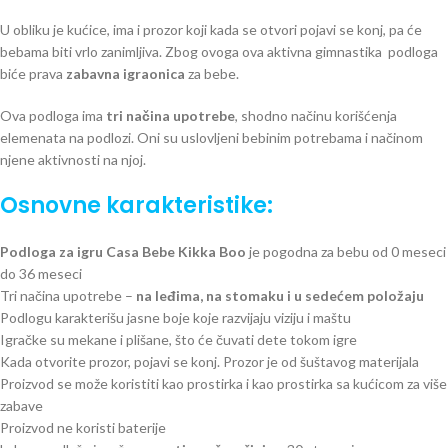
U obliku je kućice, ima i prozor koji kada se otvori pojavi se konj, pa će
bebama biti vrlo zanimljiva. Zbog ovoga ova aktivna gimnastika podloga
biće prava
zabavna igraonica
za bebe.
Ova podloga ima
tri načina upotrebe
, shodno načinu korišćenja
elemenata na podlozi. Oni su uslovljeni bebinim potrebama i načinom
njene aktivnosti na njoj.
Osnovne karakteristike:
Podloga za igru Casa Bebe Kikka Boo
je pogodna za bebu od 0 meseci
do 36 meseci
Tri načina upotrebe –
na leđima, na stomaku i u sedećem položaju
Podlogu karakterišu jasne boje koje razvijaju viziju i maštu
Igračke su mekane i plišane, što će čuvati dete tokom igre
Kada otvorite prozor, pojavi se konj. Prozor je od šuštavog materijala
Proizvod se može koristiti kao prostirka i kao prostirka sa kućicom za više
zabave
Proizvod ne koristi baterije