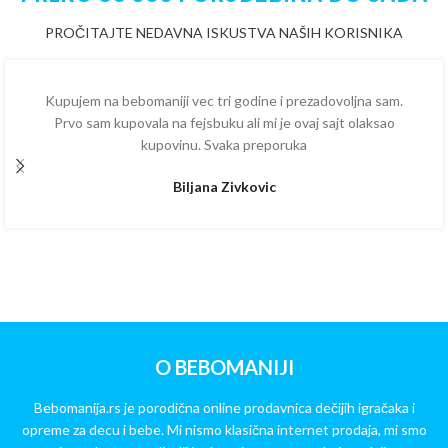
PROČITAJTE NEDAVNA ISKUSTVA NAŠIH KORISNIKA
Kupujem na bebomaniji vec tri godine i prezadovoljna sam.
Prvo sam kupovala na fejsbuku ali mi je ovaj sajt olaksao
kupovinu. Svaka preporuka
Biljana Zivkovic
O BEBOMANIJI
Bebomanija.rs je porodična online prodavnica dečijih igračaka i
opreme za decu i bebe. Mi nismo klasična internet prodaja, mi smo