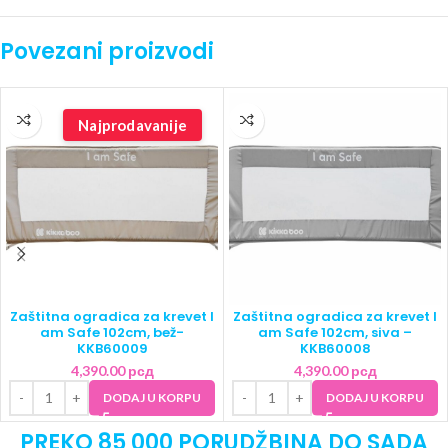
Povezani proizvodi
Najprodavanije
Zaštitna ogradica za krevet I
Zaštitna ogradica za krevet I
am Safe 102cm, bež-
am Safe 102cm, siva –
KKB60009
KKB60008
4,390.00
рсд
4,390.00
рсд
DODAJ U KORPU
DODAJ U KORPU
PREKO 85 000 PORUDŽBINA DO SADA