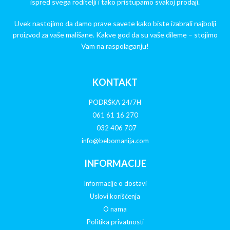
ispred svega roditelji i tako pristupamo svakoj prodaji.
Uvek nastojimo da damo prave savete kako biste izabrali najbolji
proizvod za vaše mališane. Kakve god da su vaše dileme – stojimo
Vam na raspolaganju!
KONTAKT
PODRŠKA 24/7H
061 61 16 270
032 406 707
info@bebomanija.com
INFORMACIJE
Informacije o dostavi
Uslovi korišćenja
O nama
Politika privatnosti