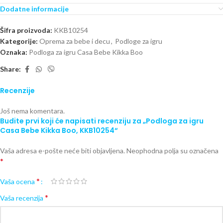
Dodatne informacije
Šifra proizvoda:
KKB10254
Kategorije:
Oprema za bebe i decu
,
Podloge za igru
Oznaka:
Podloga za igru Casa Bebe Kikka Boo
Share:
Recenzije
Još nema komentara.
Budite prvi koji će napisati recenziju za „Podloga za igru
Casa Bebe Kikka Boo, KKB10254“
Vaša adresa e-pošte neće biti objavljena.
Neophodna polja su označena
*
*
Vaša ocena
*
Vaša recenzija