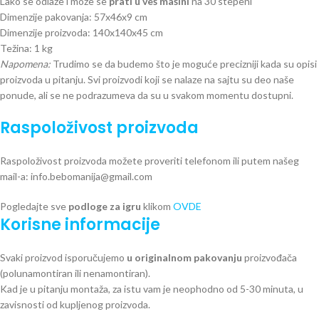
Lako se odlaže i može se
prati u veš mašini
na 30 stepeni
Dimenzije pakovanja: 57x46x9 cm
Dimenzije proizvoda: 140x140x45 cm
Težina: 1 kg
Napomena:
Trudimo se da budemo što je moguće precizniji kada su opisi
proizvoda u pitanju. Svi proizvodi koji se nalaze na sajtu su deo naše
ponude, ali se ne podrazumeva da su u svakom momentu dostupni.
Raspoloživost proizvoda
Raspoloživost proizvoda možete proveriti telefonom ili putem našeg
mail-a: info.bebomanija@gmail.com
Pogledajte sve
podloge za igru
klikom
OVDE
Korisne informacije
Svaki proizvod isporučujemo
u originalnom pakovanju
proizvođača
(polunamontiran ili nenamontiran).
Kad je u pitanju montaža, za istu vam je neophodno od 5-30 minuta, u
zavisnosti od kupljenog proizvoda.