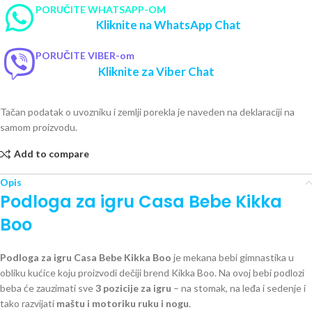
PORUČITE WHATSAPP-OM
Kliknite na WhatsApp Chat
PORUČITE VIBER-om
Kliknite za Viber Chat
Tačan podatak o uvozniku i zemlji porekla je naveden na deklaraciji na
samom proizvodu.
Add to compare
Opis
Podloga za igru Casa Bebe Kikka
Boo
Podloga za igru Casa Bebe Kikka Boo
je mekana bebi gimnastika u
obliku kućice koju proizvodi dečiji brend Kikka Boo. Na ovoj bebi podlozi
beba će zauzimati sve
3 pozicije za igru
– na stomak, na leđa i sedenje i
tako razvijati
maštu i motoriku ruku i nogu
.