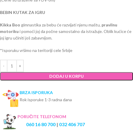
BEBIN KUTAK ZA IGRU
Kikka Boo
gimnastika za bebu će razvijati njenu maštu,
pravilnu
motoriku
i pomoći joj da počne samostalno da istražuje. Oblik kućice će
joj igru učiniti još zabavnijom.
*Isporuku vršimo na teritoriji cele Srbije
DODAJ U KORPU
BRZA ISPORUKA
Rok isporuke 1-3 radna dana
PORUČITE TELEFONOM
060 16 80 700
|
032 406 707