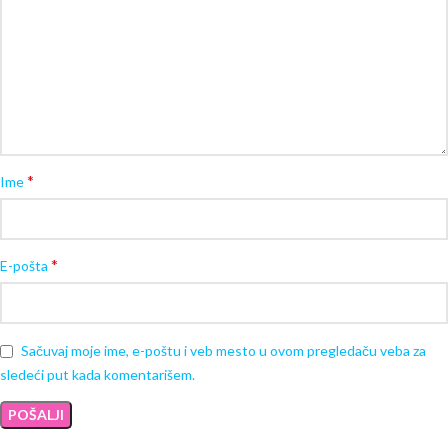
*
Ime
*
E-pošta
Sačuvaj moje ime, e-poštu i veb mesto u ovom pregledaču veba za
sledeći put kada komentarišem.