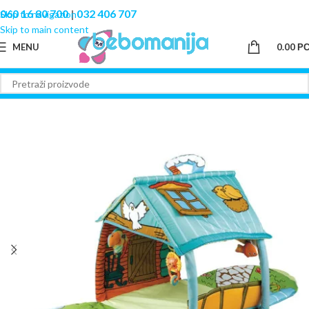
060 16 80 700
|
032 406 707
Skip to navigation
Skip to main content
MENU
0.00
Р