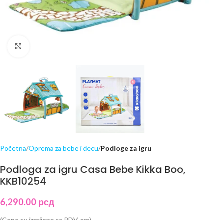
Click to enlarge
Početna
Oprema za bebe i decu
Podloge za igru
Podloga za igru Casa Bebe Kikka Boo,
KKB10254
6,290.00
рсд
(Cene su izražene sa PDV-om)