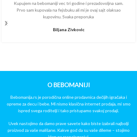
Kupujem na bebomaniji vec tri godine i prezadovoljna sam.
Prvo sam kupovala na fejsbuku ali mi je ovaj sajt olaksao
kupovinu. Svaka preporuka
Biljana Zivkovic
O BEBOMANIJI
Bebomanija.rs je porodična online prodavnica dečijih igračaka i
opreme za decu i bebe. Mi nismo klasična internet prodaja, mi smo
ispred svega roditelji i tako pristupamo svakoj prodaji.
Uvek nastojimo da damo prave savete kako biste izabrali najbolji
proizvod za vaše mališane. Kakve god da su vaše dileme – stojimo
Vam na raspolaganju!