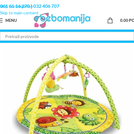
061 61 16 270
|
032 406 707
Skip to navigation
Skip to main content
MENU
0.00
Р