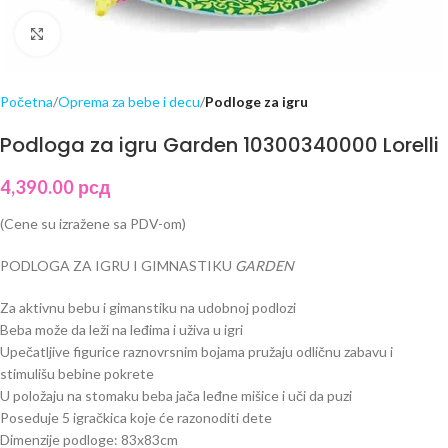
Click to enlarge
Početna
Oprema za bebe i decu
Podloge za igru
Podloga za igru Garden 10300340000 Lorelli
4,390.00
рсд
(Cene su izražene sa PDV-om)
PODLOGA ZA IGRU I GIMNASTIKU
GARDEN
Za aktivnu bebu i gimanstiku na udobnoj podlozi
Beba može da leži na leđima i uživa u igri
Upečatljive figurice raznovrsnim bojama pružaju odličnu zabavu i
stimulišu bebine pokrete
U položaju na stomaku beba jača leđne mišice i uči da puzi
Poseduje 5 igračkica koje će razonoditi dete
Dimenzije podloge: 83x83cm