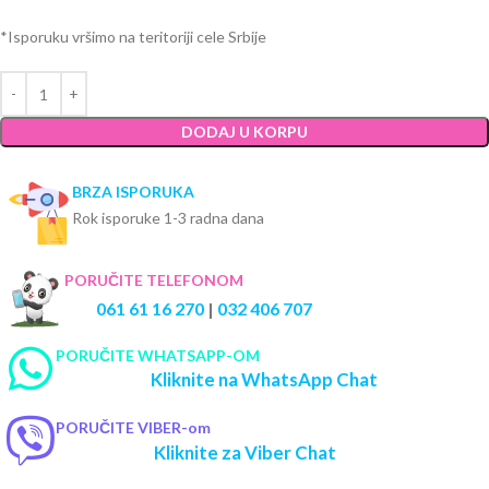
*Isporuku vršimo na teritoriji cele Srbije
DODAJ U KORPU
BRZA ISPORUKA
Rok isporuke 1-3 radna dana
PORUČITE TELEFONOM
061 61 16 270
|
032 406 707
PORUČITE WHATSAPP-OM
Kliknite na WhatsApp Chat
PORUČITE VIBER-om
Kliknite za Viber Chat