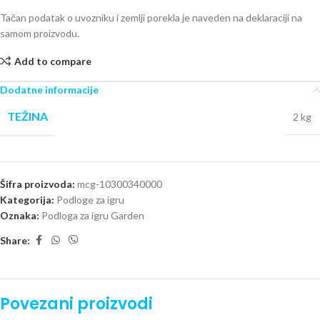
Tačan podatak o uvozniku i zemlji porekla je naveden na deklaraciji na
samom proizvodu.
Add to compare
Dodatne informacije
TEŽINA
2 kg
Šifra proizvoda:
mcg-10300340000
Kategorija:
Podloge za igru
Oznaka:
Podloga za igru Garden
Share:
Povezani proizvodi