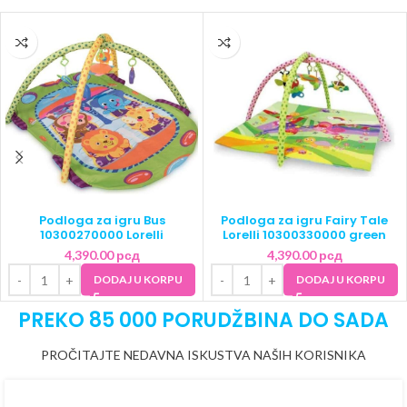
Podloga za igru Bus
Podloga za igru Fairy Tale
10300270000 Lorelli
Lorelli 10300330000 green
4,390.00
рсд
4,390.00
рсд
DODAJ U KORPU
DODAJ U KORPU
PREKO 85 000 PORUDŽBINA DO SADA
PROČITAJTE NEDAVNA ISKUSTVA NAŠIH KORISNIKA