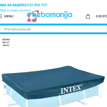
061 61 16 270
|
032 406 707
Skip to navigation
Skip to main content
MENU
0.00
Р
NEMA
NA ST
ANJU