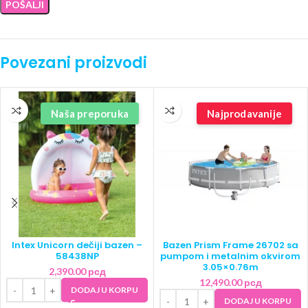
Povezani proizvodi
Naša preporuka
Najprodavanije
Intex Unicorn dečiji bazen –
Bazen Prism Frame 26702 sa
58438NP
pumpom i metalnim okvirom
3.05×0.76m
2,390.00
рсд
12,490.00
рсд
DODAJ U KORPU
DODAJ U KORPU