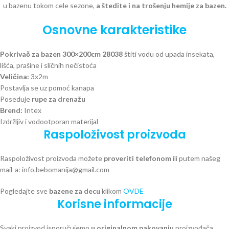
u bazenu tokom cele sezone,
a štedite i na trošenju hemije za bazen.
Osnovne karakteristike
Pokrivač za bazen 300×200cm 28038
štiti vodu od upada insekata,
lišća, prašine i sličnih nečistoća
Veličina:
3x2m
Postavlja se uz pomoć kanapa
Poseduje
rupe za drenažu
Brend:
Intex
Izdržljiv i vodootporan materijal
Raspoloživost proizvoda
Raspoloživost proizvoda možete
proveriti telefonom
ili putem našeg
mail-a: info.bebomanija@gmail.com
Pogledajte sve
bazene za decu
klikom
OVDE
Korisne informacije
Svaki proizvod isporučujemo
u originalnom pakovanju
proizvođača