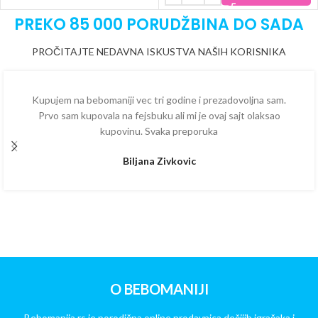
PREKO 85 000 PORUDŽBINA DO SADA
PROČITAJTE NEDAVNA ISKUSTVA NAŠIH KORISNIKA
Kupujem na bebomaniji vec tri godine i prezadovoljna sam.
Prvo sam kupovala na fejsbuku ali mi je ovaj sajt olaksao
kupovinu. Svaka preporuka
Biljana Zivkovic
O BEBOMANIJI
Bebomanija.rs je porodična online prodavnica dečijih igračaka i