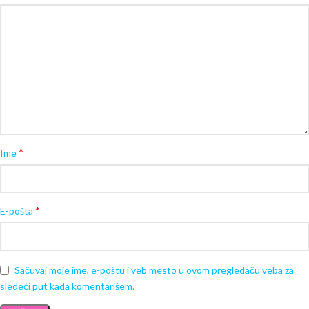
*
Ime
*
E-pošta
Sačuvaj moje ime, e-poštu i veb mesto u ovom pregledaču veba za
sledeći put kada komentarišem.