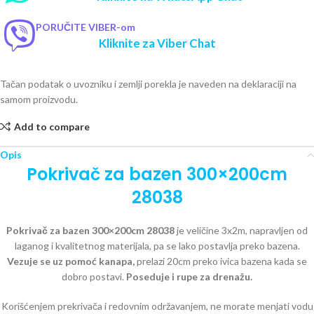
PORUČITE VIBER-om
Kliknite za Viber Chat
Tačan podatak o uvozniku i zemlji porekla je naveden na deklaraciji na
samom proizvodu.
Add to compare
Opis
Pokrivač za bazen 300×200cm
28038
Pokrivač za bazen 300×200cm 28038
je veličine 3x2m, napravljen od
laganog i kvalitetnog materijala, pa se lako postavlja preko bazena.
Vezuje se uz pomoć kanapa,
prelazi 20cm preko ivica bazena kada se
dobro postavi.
Poseduje i rupe za drenažu.
Korišćenjem prekrivača i redovnim održavanjem, ne morate menjati vodu