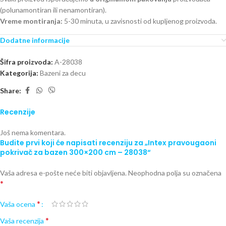
(polunamontiran ili nenamontiran).
Vreme montiranja:
5-30 minuta, u zavisnosti od kupljenog proizvoda.
Dodatne informacije
Šifra proizvoda:
A-28038
Kategorija:
Bazeni za decu
Share:
Recenzije
Još nema komentara.
Budite prvi koji će napisati recenziju za „Intex pravougaoni
pokrivač za bazen 300×200 cm – 28038“
Vaša adresa e-pošte neće biti objavljena.
Neophodna polja su označena
*
*
Vaša ocena
*
Vaša recenzija