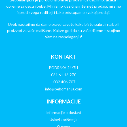
opreme za decu i bebe. Mi nismo klasična internet prodaja, mi smo
ispred svega roditelji i tako pristupamo svakoj prodaji.
Uvek nastojimo da damo prave savete kako biste izabrali najbolji
proizvod za vaše mališane. Kakve god da su vaše dileme – stojimo
Vam na raspolaganju!
KONTAKT
PODRŠKA 24/7H
061 61 16 270
032 406 707
info@bebomanija.com
INFORMACIJE
Informacije o dostavi
Uslovi korišćenja
O nama