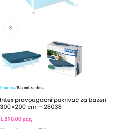
Click to enlarge
Početna
Bazeni za decu
Intex pravougaoni pokrivač za bazen
300×200 cm – 28038
1,890.00
рсд