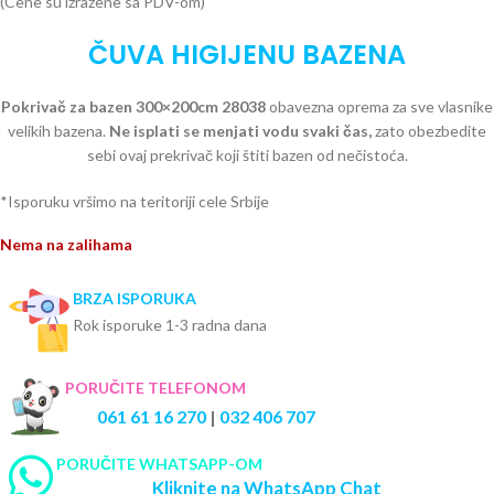
(Cene su izražene sa PDV-om)
ČUVA HIGIJENU BAZENA
Pokrivač za bazen 300×200cm 28038
obavezna oprema za sve vlasnike
velikih bazena.
Ne isplati se menjati vodu svaki čas,
zato obezbedite
sebi ovaj prekrivač koji štiti bazen od nečistoća.
*Isporuku vršimo na teritoriji cele Srbije
Nema na zalihama
BRZA ISPORUKA
Rok isporuke 1-3 radna dana
PORUČITE TELEFONOM
061 61 16 270
|
032 406 707
PORUČITE WHATSAPP-OM
Kliknite na WhatsApp Chat