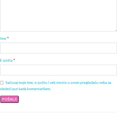
*
Ime
*
E-pošta
Sačuvaj moje ime, e-poštu i veb mesto u ovom pregledaču veba za
sledeći put kada komentarišem.