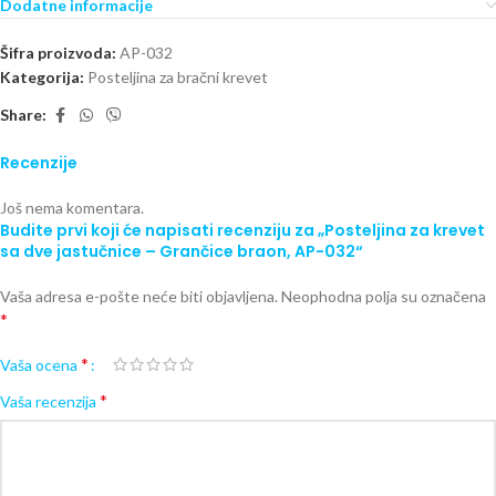
Dodatne informacije
Šifra proizvoda:
AP-032
Kategorija:
Posteljina za bračni krevet
Share:
Recenzije
Još nema komentara.
Budite prvi koji će napisati recenziju za „Posteljina za krevet
sa dve jastučnice – Grančice braon, AP-032“
Vaša adresa e-pošte neće biti objavljena.
Neophodna polja su označena
*
*
Vaša ocena
*
Vaša recenzija