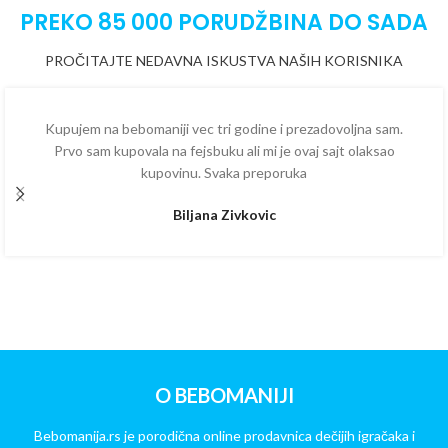
PREKO 85 000 PORUDŽBINA DO SADA
PROČITAJTE NEDAVNA ISKUSTVA NAŠIH KORISNIKA
Kupujem na bebomaniji vec tri godine i prezadovoljna sam.
Prvo sam kupovala na fejsbuku ali mi je ovaj sajt olaksao
kupovinu. Svaka preporuka
Biljana Zivkovic
O BEBOMANIJI
Bebomanija.rs je porodična online prodavnica dečijih igračaka i