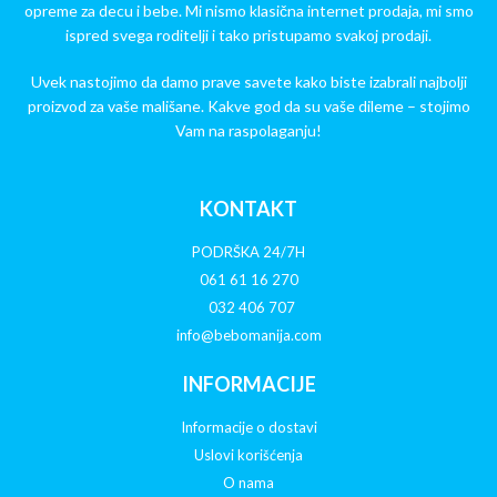
opreme za decu i bebe. Mi nismo klasična internet prodaja, mi smo
ispred svega roditelji i tako pristupamo svakoj prodaji.
Uvek nastojimo da damo prave savete kako biste izabrali najbolji
proizvod za vaše mališane. Kakve god da su vaše dileme – stojimo
Vam na raspolaganju!
KONTAKT
PODRŠKA 24/7H
061 61 16 270
032 406 707
info@bebomanija.com
INFORMACIJE
Informacije o dostavi
Uslovi korišćenja
O nama