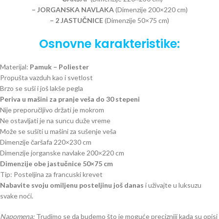
– JORGANSKA NAVLAKA
(Dimenzije 200×220 cm)
– 2 JASTUČNICE
(Dimenzije 50×75 cm)
Osnovne karakteristike:
Materijal:
Pamuk – Poliester
Propušta vazduh kao i svetlost
Brzo se suši i još lakše pegla
Periva u mašini za pranje veša do 30 stepeni
Nije preporučljivo držati je mokrom
Ne ostavljati je na suncu duže vreme
Može se sušiti u mašini za sušenje veša
Dimenzije čaršafa 220×230 cm
Dimenzije jorganske navlake 200×220 cm
Dimenzije obe jastučnice 50×75 cm
Tip: Posteljina za francuski krevet
Nabavite svoju omiljenu posteljinu još danas
i uživajte u luksuzu
svake noći.
Napomena:
Trudimo se da budemo što je moguće precizniji kada su opisi