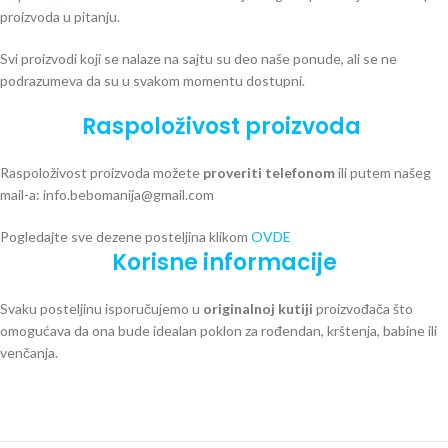
proizvoda u pitanju.
Svi proizvodi koji se nalaze na sajtu su deo naše ponude, ali se ne
podrazumeva da su u svakom momentu dostupni.
Raspoloživost proizvoda
Raspoloživost proizvoda možete
proveriti telefonom
ili putem našeg
mail-a: info.bebomanija@gmail.com
Pogledajte sve dezene posteljina klikom
OVDE
Korisne informacije
Svaku posteljinu isporučujemo u
originalnoj kutiji
proizvođača što
omogućava da ona bude idealan poklon za rođendan, krštenja, babine ili
venčanja.