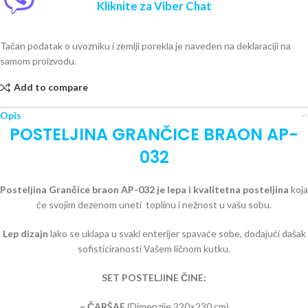
Kliknite za Viber Chat
Tačan podatak o uvozniku i zemlji porekla je naveden na deklaraciji na
samom proizvodu.
Add to compare
Opis
POSTELJINA GRANČICE BRAON AP-
032
Posteljina Grančice braon AP-032 je lepa i kvalitetna posteljina
koja
će svojim dezenom uneti toplinu i nežnost u vašu sobu.
Lep dizajn
lako se uklapa u svaki enterijer spavaće sobe, dodajući dašak
sofisticiranosti Vašem ličnom kutku.
SET POSTELJINE ČINE:
– ČARŠAF
(Dimenzije 220×230 cm)