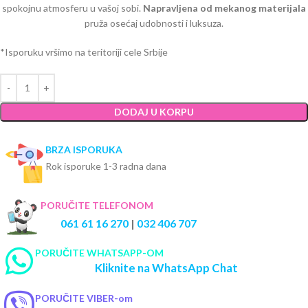
spokojnu atmosferu u vašoj sobi.
Napravljena od mekanog materijala
pruža osećaj udobnosti i luksuza.
*Isporuku vršimo na teritoriji cele Srbije
DODAJ U KORPU
BRZA ISPORUKA
Rok isporuke 1-3 radna dana
PORUČITE TELEFONOM
061 61 16 270
|
032 406 707
PORUČITE WHATSAPP-OM
Kliknite na WhatsApp Chat
PORUČITE VIBER-om