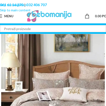
061 61 16 270
|
032 406 707
Skip to navigation
Skip to main content
MENU
0.00
Р