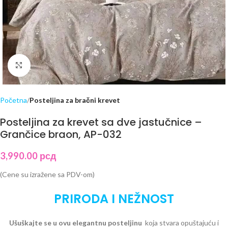
Click to enlarge
Početna
Posteljina za bračni krevet
Posteljina za krevet sa dve jastučnice –
Grančice braon, AP-032
3,990.00
рсд
(Cene su izražene sa PDV-om)
PRIRODA I NEŽNOST
Ušuškajte se u ovu elegantnu posteljinu
koja stvara opuštajuću i