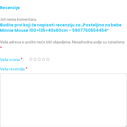
Recenzije
Još nema komentara.
Budite prvi koji će napisati recenziju za „Posteljina za bebe
Minnie Mouse 100×135+40x60cm – 5907750554454“
Vaša adresa e-pošte neće biti objavljena.
Neophodna polja su označena
*
*
Vaša ocena
*
Vaša recenzija