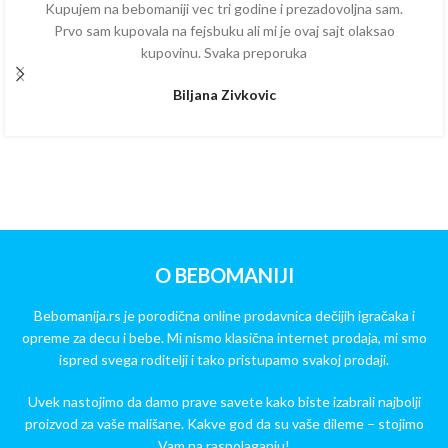
Kupujem na bebomaniji vec tri godine i prezadovoljna sam.
Prvo sam kupovala na fejsbuku ali mi je ovaj sajt olaksao
kupovinu. Svaka preporuka
Biljana Zivkovic
O BEBOMANIJI
Bebomanija.rs je porodična online prodavnica dečijih igračaka i
opreme za decu i bebe. Mi nismo klasična internet prodaja, mi smo
ispred svega roditelji i tako pristupamo svakoj prodaji.
Uvek nastojimo da damo prave savete kako biste izabrali najbolji
proizvod za vaše mališane. Kakve god da su vaše dileme – stojimo
Vam na raspolaganju!