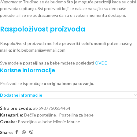
Napomena:
Trudimo se da budemo što je moguće precizniji kada su opisi
proizvoda u pitanju. Svi proizvodi koji se nalaze na sajtu su deo naše
ponude, ali se ne podrazumeva da su u svakom momentu dostupni.
Raspoloživost proizvoda
Raspoloživost proizvoda možete
proveriti telefonom
ili putem našeg
mail-a: info.bebomanija@gmail.com
Sve modele
posteljina za bebe
možete pogledati
OVDE
Korisne informacije
Proizvod se isporučuje
u originalnom pakovanju.
Dodatne informacije
Šifra proizvoda:
at-5907750554454
Kategorije:
Dečije posteljine
,
Posteljina za bebe
Oznaka:
Posteljina za bebe Minnie Mouse
Share: