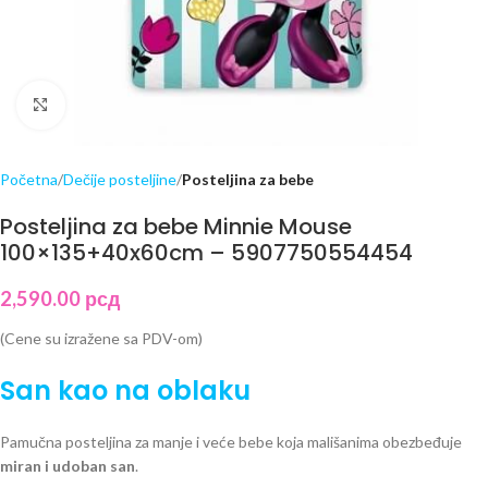
Click to enlarge
Početna
Dečije posteljine
Posteljina za bebe
Posteljina za bebe Minnie Mouse
100×135+40x60cm – 5907750554454
2,590.00
рсд
(Cene su izražene sa PDV-om)
San kao na oblaku
Pamučna posteljina za manje i veće bebe koja mališanima obezbeđuje
miran i udoban san
.