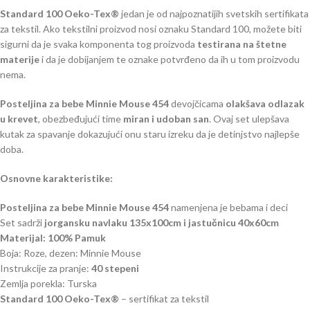
Standard 100 Oeko-Tex®
jedan je od najpoznatijih svetskih sertifikata
za tekstil. Ako tekstilni proizvod nosi oznaku Standard 100, možete biti
sigurni da je svaka komponenta tog proizvoda
testirana na štetne
materije
i da je dobijanjem te oznake potvrđeno da ih u tom proizvodu
nema.
Posteljina za bebe Minnie Mouse 454
devojčicama
olakšava odlazak
u krevet
, obezbeđujući time
miran i udoban san
. Ovaj set ulepšava
kutak za spavanje dokazujući onu staru izreku da je detinjstvo najlepše
doba.
Osnovne karakteristike:
Posteljina za bebe Minnie Mouse 454
namenjena je bebama i deci
Set sadrži
jorgansku navlaku 135x100cm i jastučnicu 40x60cm
Materijal: 100% Pamuk
Boja: Roze, dezen: Minnie Mouse
Instrukcije za pranje:
40 stepeni
Zemlja porekla: Turska
Standard 100 Oeko-Tex®
– sertifikat za tekstil