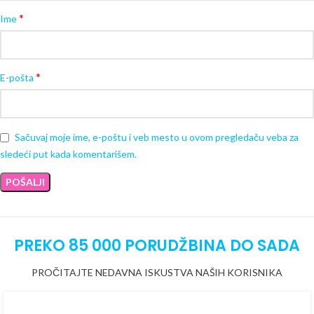
*
Ime
*
E-pošta
Sačuvaj moje ime, e-poštu i veb mesto u ovom pregledaču veba za
sledeći put kada komentarišem.
PREKO 85 000 PORUDŽBINA DO SADA
PROČITAJTE NEDAVNA ISKUSTVA NAŠIH KORISNIKA