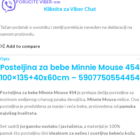
PORUČITE VIBER-om
Kliknite za Viber Chat
Tačan podatak o uvozniku i zemlji porekla je naveden na deklaraciji na
samom proizvodu.
Add to compare
Opis
Posteljina za bebe Minnie Mouse 454
100×135+40x60cm – 5907750554454
Posteljina za bebe Minnie Mouse 454
je prelepa dečija posteljina sa
motivom omiljenog crtanog junaka devojčica,
Minnie Mouse
mišice. Ova
posteljina je predviđena za manje i veće bebe, proizvedena od
pamuka
najvišeg kvaliteta
.
Set sadrži
jorgansku navlaku i jastučnicu,
a materijal je 100%
pamuk što posteljinu čini
idealnom za nežnu i osetljivu bebeću kožu
.