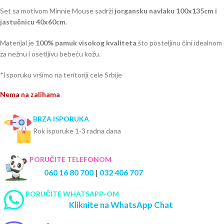
Set sa motivom Minnie Mouse sadrži
jorgansku navlaku 100x135cm i
jastučnicu
40x60cm
.
Materijal je
100% pamuk visokog kvaliteta
što posteljinu čini idealnom
za nežnu i osetljivu bebeću kožu.
*Isporuku vršimo na teritoriji cele Srbije
Nema na zalihama
BRZA ISPORUKA
Rok isporuke 1-3 radna dana
PORUČITE TELEFONOM
060 16 80 700
|
032 406 707
PORUČITE WHATSAPP-OM
Kliknite na WhatsApp Chat