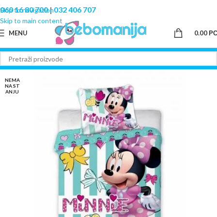
060 16 80 700
|
032 406 707
Skip to navigation
Skip to main content
MENU
0.00
Р
NEMA
NA ST
ANJU