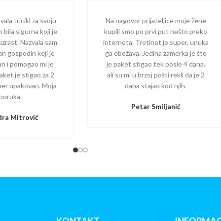
la tricikl za svoju
Na nagovor prijateljice moje žene
 bila sigurna koji je
kupili smo po prvi put nešto preko
 uzrast. Nazvala sam
interneta. Trotinet je super, unuka
dan gospodin koji je
ga obožava. Jedina zamerka je što
zan i pomogao mi je
je paket stigao tek posle 4 dana,
aket je stigao za 2
ali su mi u brzoj pošti rekli da je 2
per upakovan. Moja
dana stajao kod njih.
poruka.
Petar Smiljanić
ra Mitrović