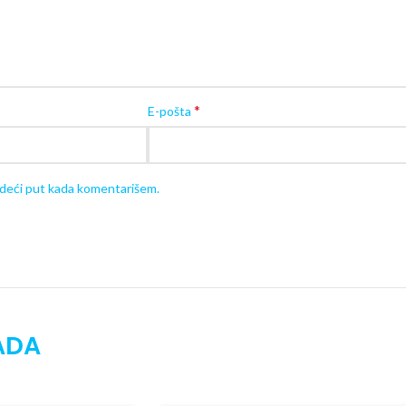
Sve modele
posteljina za decu
možete pog
KORISNE 
Proizvod se isporučuje
u originalnoj kutiji
*
E-pošta
edeći put kada komentarišem.
ADA