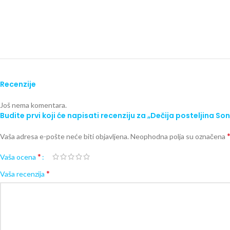
Recenzije
Još nema komentara.
Budite prvi koji će napisati recenziju za „Dečija posteljina So
Vaša adresa e-pošte neće biti objavljena.
Neophodna polja su označena
*
Vaša ocena
*
Vaša recenzija