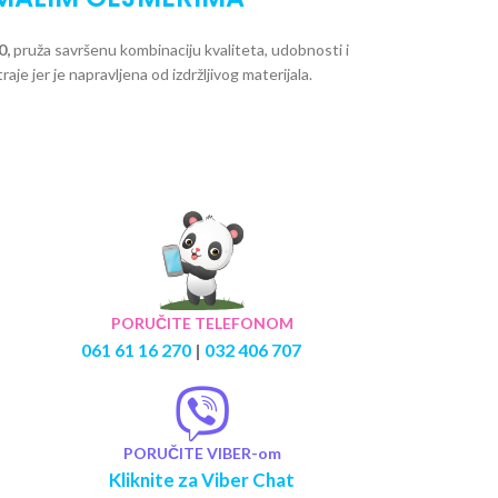
0,
pruža savršenu kombinaciju kvaliteta, udobnosti i
aje jer je napravljena od izdržljivog materijala.
PORUČITE TELEFONOM
061 61 16 270
|
032 406 707
PORUČITE VIBER-om
Kliknite za Viber Chat