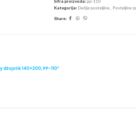
Šifra proizvoda:
pp-110
– Navl
Kategorije:
Dečije posteljine
,
Posteljine z
– Jed
Share:
D
– Jorgansk
– Jas
Materijal
: Delovi posteljine koji imaju apl
deo jorganske navlake, čaršaf i donji delovi 
Posteljina ne zadržava bakterije,
lako se pe
ny džojstik 140×200, PP-110“
Način održavanja
: Preporučljivo je da prv
*
nakon toga se može prati na 40 stepeni.
Napomena:
Trudimo se da budemo što precizn
na sajtu su deo naše ponude, ali se ne po
RASPOLOŽIV
Raspoloživost proizvoda možete
proveriti
info.bebomanija@gmail.com