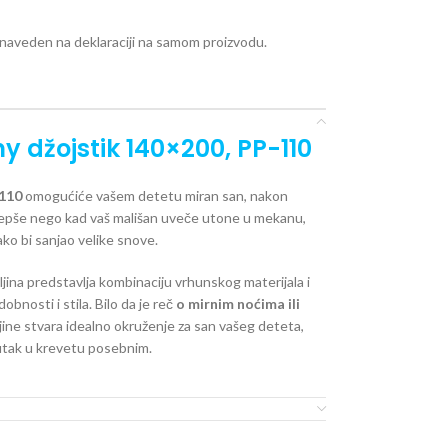
e naveden na deklaraciji na samom proizvodu.
y džojstik 140×200, PP-110
-110
omogućiće vašem detetu miran san, nakon
 lepše nego kad vaš mališan uveče utone u mekanu,
ako bi sanjao velike snove.
eljina predstavlja kombinaciju vrhunskog materijala i
bnosti i stila. Bilo da je reč
o mirnim noćima ili
ljine stvara idealno okruženje za san vašeg deteta,
nutak u krevetu posebnim.
ARAKTERISTIKE:
ADRŽI 2 DELA: