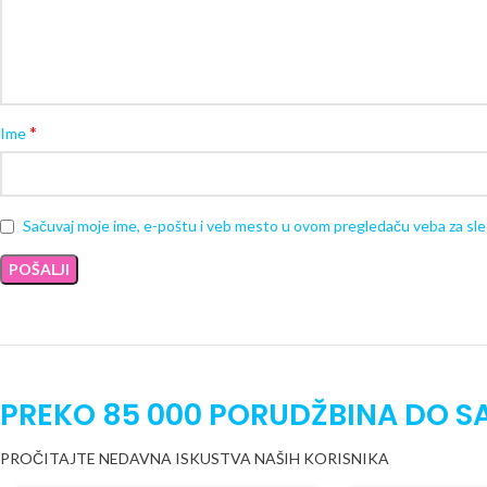
*
Ime
Sačuvaj moje ime, e-poštu i veb mesto u ovom pregledaču veba za sl
PREKO 85 000 PORUDŽBINA DO S
PROČITAJTE NEDAVNA ISKUSTVA NAŠIH KORISNIKA