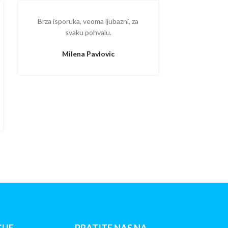
Brza isporuka, veoma ljubazni, za
Ispostova
svaku pohvalu.
upakovano
proizvodom
Milena Pavlovic
Aleksa