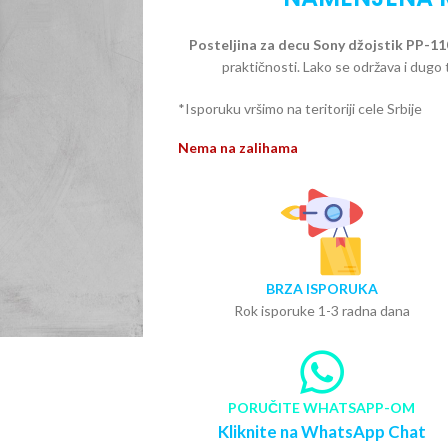
Posteljina za decu Sony džojstik PP-11
praktičnosti. Lako se održava i dugo tr
*Isporuku vršimo na teritoriji cele Srbije
Nema na zalihama
BRZA ISPORUKA
Rok isporuke 1-3 radna dana
PORUČITE WHATSAPP-OM
Kliknite na WhatsApp Chat