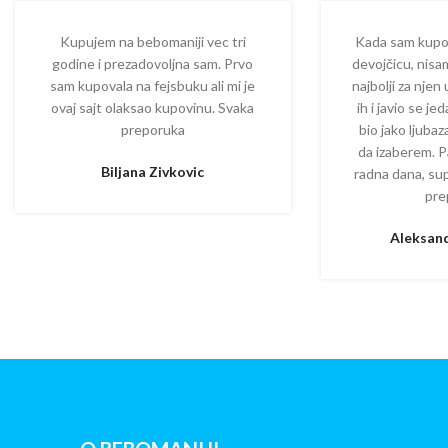
Kupujem na bebomaniji vec tri
Kada sam kupova
godine i prezadovoljna sam. Prvo
devojčicu, nisam
sam kupovala na fejsbuku ali mi je
najbolji za njen
ovaj sajt olaksao kupovinu. Svaka
ih i javio se je
preporuka
bio jako ljuba
da izaberem. P
Biljana Zivkovic
radna dana, su
pre
Aleksand