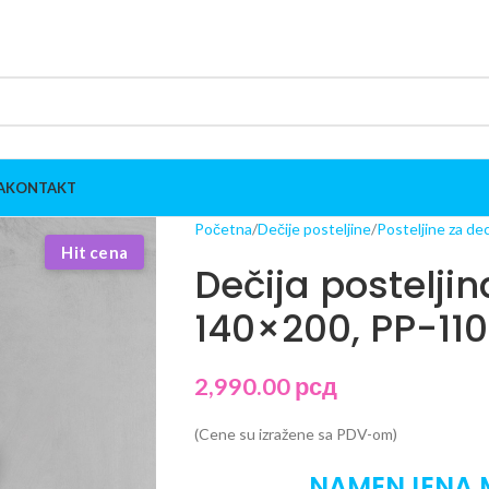
A
KONTAKT
Početna
Dečije posteljine
Posteljine za de
Hit cena
Dečija posteljin
140×200, PP-110
2,990.00
рсд
(Cene su izražene sa PDV-om)
NAMENJENA 