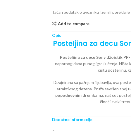
Tačan podatak o uvozniku i zemlji porekla j
Add to compare
Opis
Posteljina za decu Son
Posteljina za decu Sony džojstik PP
napornog dana punog igre i učenja. Ništa
čistu posteljinu, k
Dizajnirana sa pažnjom i ljubavlju, ova post
atraktivnog dezena. Pruža savršen spoj udo
popodnevnim dremkama
, naš set poste
čineći svaki tre
OSNOVNE K
Dodatne informacije
SET S