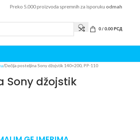
Preko 5.000 proizvoda spremnih za isporuku
odmah
0
/
0.00
РСД
cu
Dečija posteljina Sony džojstik 140×200, PP-110
a Sony džojstik
MALIM GEJMERIMA