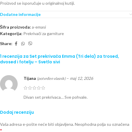
Proizvod se isporučuje u originalnoj kutiji.
Dodatne informacije
Šifra proizvoda:
a-emasi
Kategorija:
Prekrivači za garniture
Share:
1 recenzija za
Set prekrivača Emma (Tri dela) za trosed,
dvosed i fotelju – Svetlo sivi
Tijana
–
maj 12, 2026
(potvrđen vlasnik)
Divan set prekrivaca… Sve pohvale.
Dodaj recenziju
Vaša adresa e-pošte neće biti objavljena.
Neophodna polja su označena
*