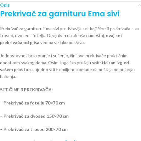
Opis
Prekrivač za garnituru Ema sivi
Prekrivač za garnituru Ema sivi predstavlja set koji čine 3 prekrivača – za
trosed, dvosed i fotelju. Dizajniran da ulepša nameštaj,
ovaj set
prekrivača od pliša
veoma se lako održava.
Jednostavno i brzo pranje i sušenje, čini ove prekrivače praktičnim
dodatkom svakog doma. Osim toga što pružaju
sofisticiran izgled
vašem prostoru
, ujedno štite omiljene komade nameštaja od prljanja i
habanja.
SET ČINE 3 PREKRIVAČA
:
– P
rekrivač za fotelju 70×70 cm
– P
rekrivač za dvosed 150×70 cm
– P
rekrivač za trosed 200×70 cm