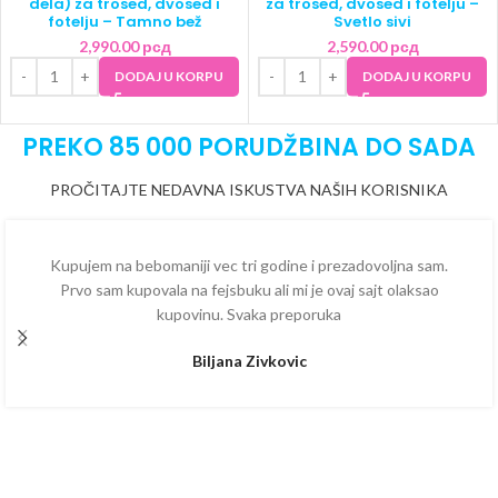
dela) za trosed, dvosed i
za trosed, dvosed i fotelju –
fotelju – Tamno bež
Svetlo sivi
2,990.00
рсд
2,590.00
рсд
DODAJ U KORPU
DODAJ U KORPU
PREKO 85 000 PORUDŽBINA DO SADA
PROČITAJTE NEDAVNA ISKUSTVA NAŠIH KORISNIKA
Kupujem na bebomaniji vec tri godine i prezadovoljna sam.
Prvo sam kupovala na fejsbuku ali mi je ovaj sajt olaksao
kupovinu. Svaka preporuka
Biljana Zivkovic