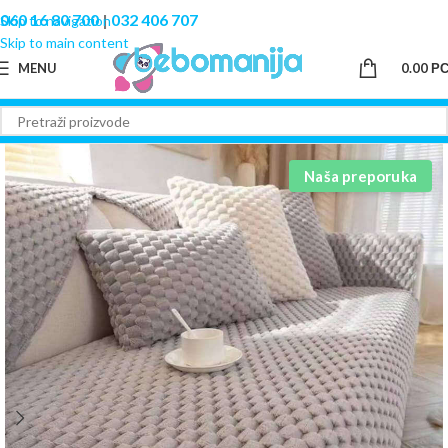
060 16 80 700
|
032 406 707
Skip to navigation
Skip to main content
MENU
0.00
Р
Naša preporuka