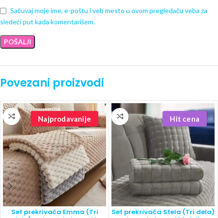
Sačuvaj moje ime, e-poštu i veb mesto u ovom pregledaču veba za
sledeći put kada komentarišem.
Povezani proizvodi
Najprodavanije
Hit cena
Set prekrivača Emma (Tri
Set prekrivača Stela (Tri dela)