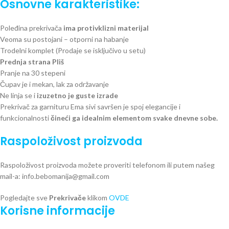
Osnovne karakteristike:
Poleđina prekrivača
ima protivklizni materijal
Veoma su postojani – otporni na habanje
Trodelni komplet (Prodaje se isključivo u setu)
Prednja strana Pliš
Pranje na 30 stepeni
Čupav je i mekan, lak za održavanje
Ne linja se i
izuzetno je guste izrade
Prekrivač za garnituru Ema sivi savršen je spoj elegancije i
funkcionalnosti
čineći ga idealnim elementom svake dnevne sobe.
Raspoloživost proizvoda
Raspoloživost proizvoda možete proveriti telefonom ili putem našeg
mail-a: info.bebomanija@gmail.com
Pogledajte sve
Prekrivače
klikom
OVDE
Korisne informacije