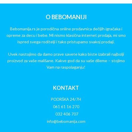
O BEBOMANIJI
Bebomanija.rs je porodična online prodavnica dečijih igračaka i
opreme za decu i bebe. Mi nismo klasična internet prodaja, mi smo
ispred svega roditelji i tako pristupamo svakoj prodaji.
Uvek nastojimo da damo prave savete kako biste izabrali najbolji
proizvod za vaše mališane. Kakve god da su vaše dileme – stojimo
Vam na raspolaganju!
KONTAKT
PODRŠKA 24/7H
061 61 16 270
032 406 707
info@bebomanija.com