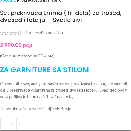
Početna
Prekrivači za garniture
Set prekrivača Emma (Tri dela) za trosed,
dvosed i fotelju – Svetlo sivi
(
1
recenzija korisnika)
2,990.00
рсд
(Cene su izražene sa PDV-om)
ZA GARNITURE SA STILOM
Oplemenite svoj ambijent našim setom prekrivača Ema,
koji se sastoji
od 3 prekrivača
dizajnirana za trosed, dvosed i fotelju. Svaki deo ovog
seta pažljivo je biran da štiti vaš nameštaj.
*Isporuku vršimo na teritoriji cele Srbije