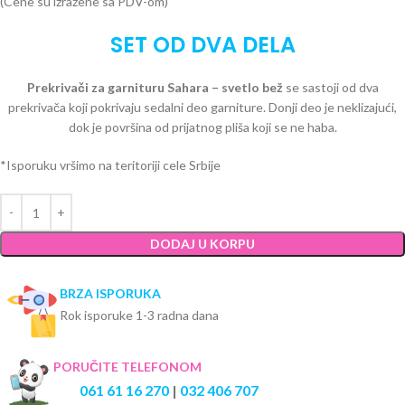
(Cene su izražene sa PDV-om)
SET OD DVA DELA
Prekrivači za garnituru Sahara – svetlo bež
se sastoji od dva
prekrivača koji pokrivaju sedalni deo garniture. Donji deo je neklizajući,
dok je površina od prijatnog pliša koji se ne haba.
*Isporuku vršimo na teritoriji cele Srbije
DODAJ U KORPU
BRZA ISPORUKA
Rok isporuke 1-3 radna dana
PORUČITE TELEFONOM
061 61 16 270
|
032 406 707