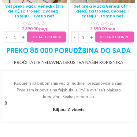
Set prekrivača Venedik (Tri
Set prekrivača Venedik (Tri
dela) za trosed, dvosed i
dela) za trosed, dvosed i
fotelju – svetlo bež
fotelju – tamno bež
2,890.00
рсд
2,890.00
рсд
DODAJ U KORPU
DODAJ U KORPU
PREKO 85 000 PORUDŽBINA DO SADA
PROČITAJTE NEDAVNA ISKUSTVA NAŠIH KORISNIKA
Kupujem na bebomaniji vec tri godine i prezadovoljna sam.
Prvo sam kupovala na fejsbuku ali mi je ovaj sajt olaksao
kupovinu. Svaka preporuka
Biljana Zivkovic