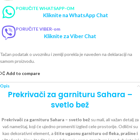
PORUČITE WHATSAPP-OM
Kliknite na WhatsApp Chat
PORUČITE VIBER-om
Kliknite za Viber Chat
Tačan podatak o uvozniku i zemlji porekla je naveden na deklaraciji na
samom proizvodu.
Add to compare
Opis
Prekrivači za garnituru Sahara –
svetlo bež
Prekrivači za garnituru Sahara – svetlo bež
su mali, ali važan detalj za
vaš nameštaj, koji će ujedno promeniti izgled cele prostorije. Odlični su
kao dekorativni element, a
štite ugaonu garnituru od fleka, prašine i