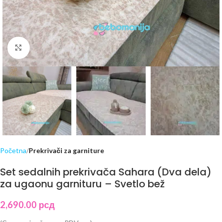
Click to enlarge
Početna
Prekrivači za garniture
Set sedalnih prekrivača Sahara (Dva dela)
za ugaonu garnituru – Svetlo bež
2,690.00
рсд