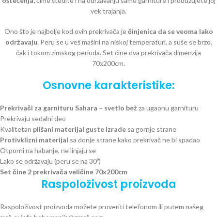
oštećenja,
čime štedite i na održavanju same garniture i produžujete joj
vek trajanja.
Ono što je najbolje kod ovih prekrivača je
činjenica da se veoma lako
održavaju.
Peru se u veš mašini na niskoj temperaturi, a suše se brzo,
čak i tokom zimskog perioda. Set čine dva prekrivača dimenzija
70x200cm.
Osnovne karakteristike:
Prekrivači za garnituru Sahara – svetlo bež
za ugaonu garnituru
Prekrivaju sedalni deo
Kvalitetan
plišani materijal guste izrade
sa gornje strane
Protivklizni materijal
sa donje strane kako prekrivač ne bi spadao
Otporni na habanje, ne linjaju se
Lako se održavaju (peru se na 30º)
Set čine 2 prekrivača veličine 70x200cm
Raspoloživost proizvoda
Raspoloživost proizvoda možete proveriti telefonom ili putem našeg