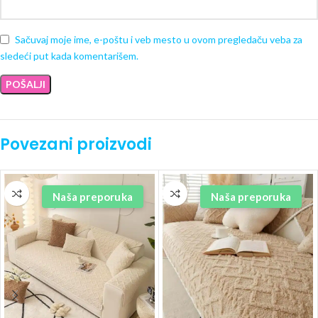
Sačuvaj moje ime, e-poštu i veb mesto u ovom pregledaču veba za
sledeći put kada komentarišem.
Povezani proizvodi
Naša preporuka
Naša preporuka