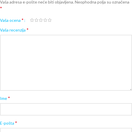
Vaša adresa e-pošte neće biti objavljena.
Neophodna polja su označena
*
*
Vaša ocena
*
Vaša recenzija
*
Ime
*
E-pošta