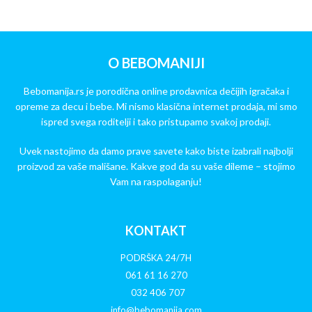
O BEBOMANIJI
Bebomanija.rs je porodična online prodavnica dečijih igračaka i
opreme za decu i bebe. Mi nismo klasična internet prodaja, mi smo
ispred svega roditelji i tako pristupamo svakoj prodaji.
Uvek nastojimo da damo prave savete kako biste izabrali najbolji
proizvod za vaše mališane. Kakve god da su vaše dileme – stojimo
Vam na raspolaganju!
KONTAKT
PODRŠKA 24/7H
061 61 16 270
032 406 707
info@bebomanija.com