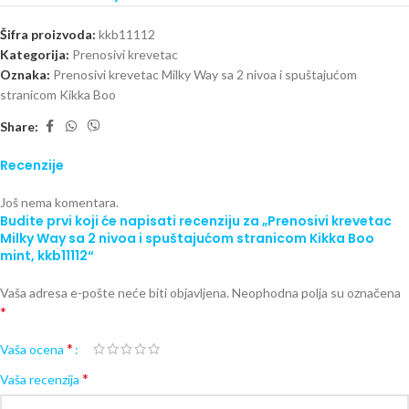
Šifra proizvoda:
kkb11112
Kategorija:
Prenosivi krevetac
Oznaka:
Prenosivi krevetac Milky Way sa 2 nivoa i spuštajućom
stranicom Kikka Boo
Share:
Recenzije
Još nema komentara.
Budite prvi koji će napisati recenziju za „Prenosivi krevetac
Milky Way sa 2 nivoa i spuštajućom stranicom Kikka Boo
mint, kkb11112“
Vaša adresa e-pošte neće biti objavljena.
Neophodna polja su označena
*
*
Vaša ocena
*
Vaša recenzija