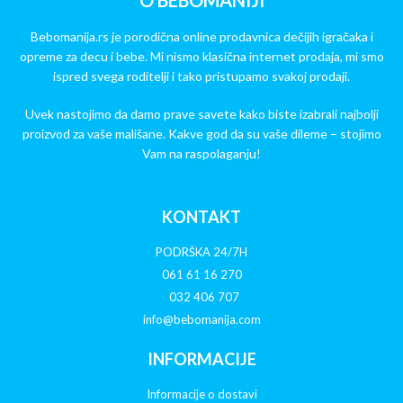
O BEBOMANIJI
Bebomanija.rs je porodična online prodavnica dečijih igračaka i
opreme za decu i bebe. Mi nismo klasična internet prodaja, mi smo
ispred svega roditelji i tako pristupamo svakoj prodaji.
Uvek nastojimo da damo prave savete kako biste izabrali najbolji
proizvod za vaše mališane. Kakve god da su vaše dileme – stojimo
Vam na raspolaganju!
KONTAKT
PODRŠKA 24/7H
061 61 16 270
032 406 707
info@bebomanija.com
INFORMACIJE
Informacije o dostavi