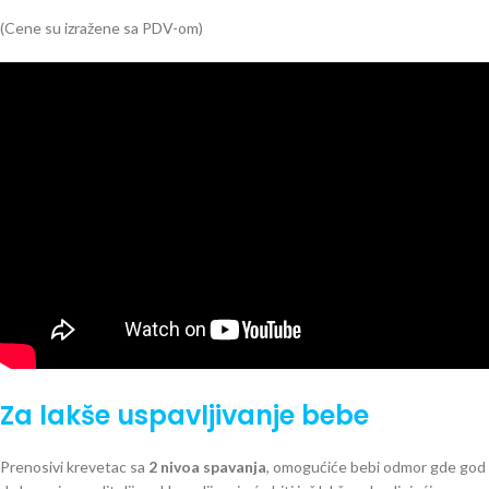
(Cene su izražene sa PDV-om)
Za lakše uspavljivanje bebe
Prenosivi krevetac sa
2 nivoa spavanja
, omogućiće bebi odmor gde god