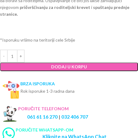
da boravi sa roditeljima. Uspavljivanje će biti još lakše zahvaljujući
njegovom
pričvršćivanju
za roditeljski krevet
i
spuštanju
prednje
stranice.
*Isporuku vršimo na teritoriji cele Srbije
DODAJ U KORPU
BRZA ISPORUKA
Rok isporuke 1-3 radna dana
PORUČITE TELEFONOM
061 61 16 270
|
032 406 707
PORUČITE WHATSAPP-OM
Kliknite na WhatsApp Chat