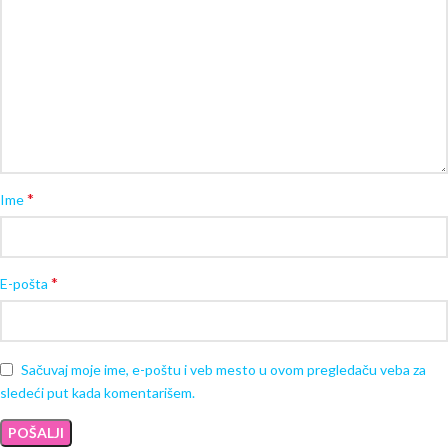
*
Ime
*
E-pošta
Sačuvaj moje ime, e-poštu i veb mesto u ovom pregledaču veba za
sledeći put kada komentarišem.