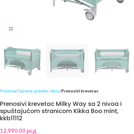
Click to enlarge
Početna
Oprema za bebe i decu
Prenosivi krevetac
Prenosivi krevetac Milky Way sa 2 nivoa i
spuštajućom stranicom Kikka Boo mint,
kkb11112
12,990.00
рсд