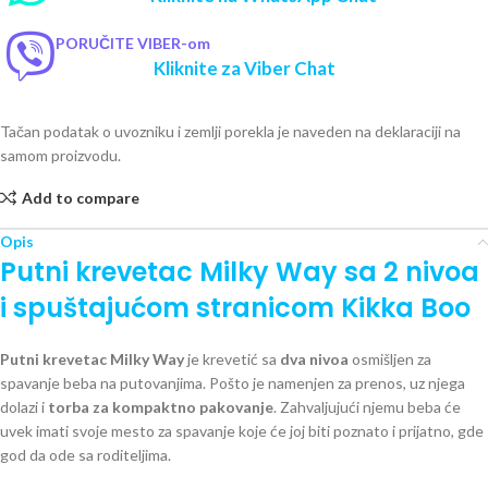
PORUČITE VIBER-om
Kliknite za Viber Chat
Tačan podatak o uvozniku i zemlji porekla je naveden na deklaraciji na
samom proizvodu.
Add to compare
Opis
Putni krevetac Milky Way sa 2 nivoa
i spuštajućom stranicom Kikka Boo
Putni krevetac Milky Way
je krevetić sa
dva nivoa
osmišljen za
spavanje beba na putovanjima. Pošto je namenjen za prenos, uz njega
dolazi i
torba za kompaktno pakovanje
. Zahvaljujući njemu beba će
uvek imati svoje mesto za spavanje koje će joj biti poznato i prijatno, gde
god da ode sa roditeljima.