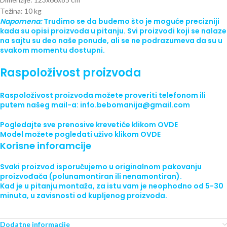
Težina: 10 kg
Napomena:
Trudimo se da budemo što je moguće precizniji
kada su opisi proizvoda u pitanju. Svi proizvodi koji se nalaze
na sajtu su deo naše ponude, ali se ne podrazumeva da su u
svakom momentu dostupni.
Raspoloživost proizvoda
Raspoloživost proizvoda možete proveriti telefonom ili
putem našeg mail-a: info.bebomanija@gmail.com
Pogledajte sve
prenosive krevetiće
klikom
OVDE
Model možete pogledati uživo klikom
OVDE
Korisne inforamcije
Svaki proizvod isporučujemo
u originalnom pakovanju
proizvođača (polunamontiran ili nenamontiran).
Kad je u pitanju montaža, za istu vam je neophodno od 5-30
minuta, u zavisnosti od kupljenog proizvoda.
Dodatne informacije