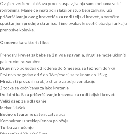
Ovaj krevetić ne olakšava proces uspavljivanja samo bebama već i
roditeljima. Mame će imati bolji i lakši pristup bebi zahvaljujući
pričvršćivanju ovog krevetića za roditeljski krevet
, a naročito
spuštanjem
prednje stranice.
Time ovakav krevetić obavlja funkciju
prenosive kolevke.
Osnovne karakteristike:
Prenosivi krevet za bebe sa
2 nivoa spavanja
, drugi se može ukloniti
patentnim zatvaračem
Drugi nivo pogodan od rođenja do 6 meseci, sa težinom do 9kg
Prvi nivo pogodan od 6 do 36 mjeseci, sa težinom do 15 kg
Mrežasti prozori
na obje strane za bolju ventilaciju
2 točka sa kočnicama za lako kretanje
Dodatni
kaiš za pričvršćivanje kreveca za roditeljski krevet
Veliki
džep za odlaganje
Mekani dušek
Bočno otvaranje
patent zatvarača
Kompaktan u preklopljenom položaju
Torba za nošenje
Dimenzije: 123x66x85 cm