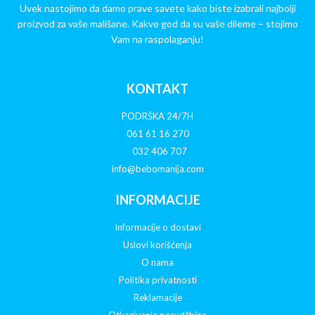
Uvek nastojimo da damo prave savete kako biste izabrali najbolji
proizvod za vaše mališane. Kakve god da su vaše dileme – stojimo
Vam na raspolaganju!
KONTAKT
PODRŠKA 24/7H
061 61 16 270
032 406 707
info@bebomanija.com
INFORMACIJE
Informacije o dostavi
Uslovi korišćenja
O nama
Politika privatnosti
Reklamacije