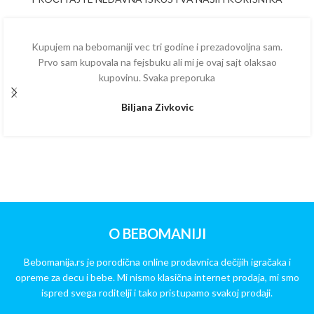
Kupujem na bebomaniji vec tri godine i prezadovoljna sam.
Prvo sam kupovala na fejsbuku ali mi je ovaj sajt olaksao
kupovinu. Svaka preporuka
Biljana Zivkovic
O BEBOMANIJI
Bebomanija.rs je porodična online prodavnica dečijih igračaka i
opreme za decu i bebe. Mi nismo klasična internet prodaja, mi smo
ispred svega roditelji i tako pristupamo svakoj prodaji.