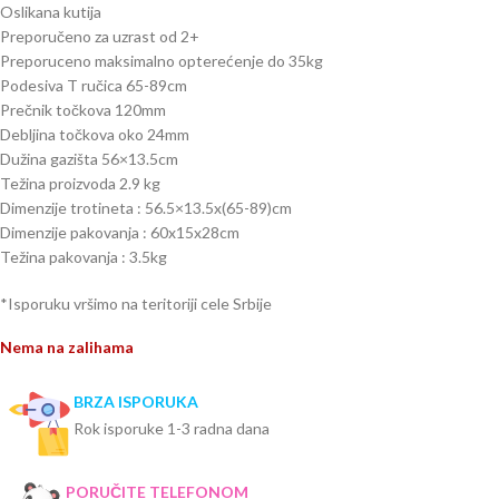
Oslikana kutija
Preporučeno za uzrast od 2+
Preporuceno maksimalno opterećenje do 35kg
Podesiva T ručica 65-89cm
Prečnik točkova 120mm
Debljina točkova oko 24mm
Dužina gazišta 56×13.5cm
Težina proizvoda 2.9 kg
Dimenzije trotineta : 56.5×13.5x(65-89)cm
Dimenzije pakovanja : 60x15x28cm
Težina pakovanja : 3.5kg
*Isporuku vršimo na teritoriji cele Srbije
Nema na zalihama
BRZA ISPORUKA
Rok isporuke 1-3 radna dana
PORUČITE TELEFONOM