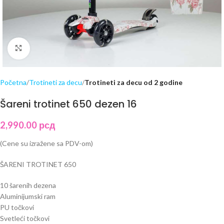
Click to enlarge
Početna
Trotineti za decu
Trotineti za decu od 2 godine
Šareni trotinet 650 dezen 16
2,990.00
рсд
(Cene su izražene sa PDV-om)
ŠARENI TROTINET 650
10 šarenih dezena
Aluminijumski ram
PU točkovi
Svetleći točkovi