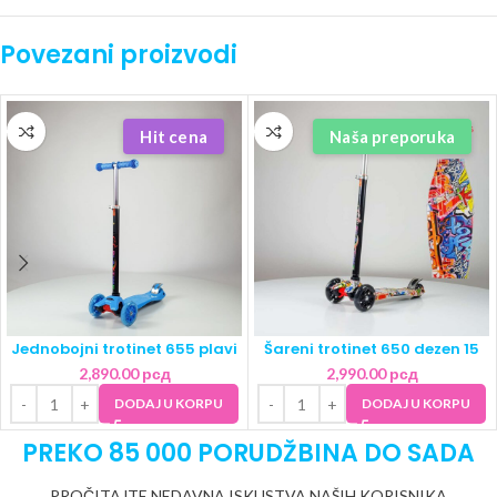
Povezani proizvodi
Hit cena
Naša preporuka
Jednobojni trotinet 655 plavi
Šareni trotinet 650 dezen 15
2,890.00
рсд
2,990.00
рсд
DODAJ U KORPU
DODAJ U KORPU
PREKO 85 000 PORUDŽBINA DO SADA
PROČITAJTE NEDAVNA ISKUSTVA NAŠIH KORISNIKA