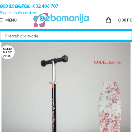
060 16 80 700
|
032 406 707
Skip to navigation
Skip to main content
MENU
0.00
Р
NEMA
NA ST
ANJU