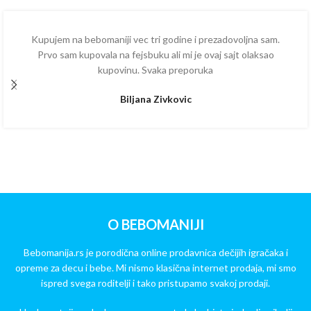
Kupujem na bebomaniji vec tri godine i prezadovoljna sam.
Prvo sam kupovala na fejsbuku ali mi je ovaj sajt olaksao
kupovinu. Svaka preporuka
Biljana Zivkovic
O BEBOMANIJI
Bebomanija.rs je porodična online prodavnica dečijih igračaka i
opreme za decu i bebe. Mi nismo klasična internet prodaja, mi smo
ispred svega roditelji i tako pristupamo svakoj prodaji.