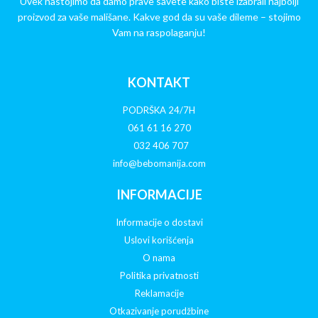
Uvek nastojimo da damo prave savete kako biste izabrali najbolji
proizvod za vaše mališane. Kakve god da su vaše dileme – stojimo
Vam na raspolaganju!
KONTAKT
PODRŠKA 24/7H
061 61 16 270
032 406 707
info@bebomanija.com
INFORMACIJE
Informacije o dostavi
Uslovi korišćenja
O nama
Politika privatnosti
Reklamacije
Otkazivanje porudžbine