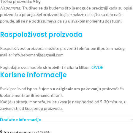
Težina proizvoda: 9 kg
Napomena:
Trudimo se da budemo što je moguće precizniji kada su opisi
proizvoda u pitanju. Svi proizvodi koji se nalaze na sajtu su deo naše
ponude, ali se ne podrazumeva da su u svakom momentu dostupni.
Raspoloživost proizvoda
Raspoloživost proizvoda možete proveriti telefonom ili putem našeg
mail-a: info.bebomanija@gmail.com
Pogledajte sve modele
sklopivih tricikala
klikom
OVDE
Korisne informacije
Svaki proizvod isporučujemo
u originalnom pakovanju
proizvođača
(polunamontiran ili nenamontiran).
Kad je u pitanju montaža, za istu vam je neophodno od 5-30 minuta, u
zavisnosti od kupljenog proizvoda.
Dodatne informacije
Šifra proizvoda:
ts-10084c