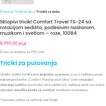
Početna
Tricikli za decu
Tricikli za bebe
Sklopivi tricikl Comfort Travel TS-24 sa
rotacijom sedišta, podesivim naslonom,
muzikom i svetlom – roze, 10084
8,990.00
рсд
(Cene su izražene sa PDV-om)
Tricikl za putovanja
Ukoliko tražite tricikl koji je
pogodan za prenos
, a uz to mališanu pruža
maksimalni komfor,
Comfort Travel
je pravi izbor. Osim
rotacije i
obaranja sedišta
za potrebe veće udobnosti, mališana može sve vreme
zabavljati
muzička kutija sa svetlom
smeštena na kormanu.
*Isporuku vršimo na teritoriji cele Srbije