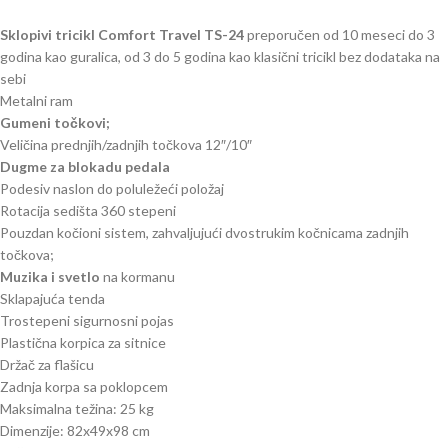
Sklopivi tricikl Comfort Travel TS-24
preporučen od 10 meseci do 3
godina kao guralica, od 3 do 5 godina kao klasični tricikl bez dodataka na
sebi
Metalni ram
Gumeni točkovi;
Veličina prednjih/zadnjih točkova 12″/10″
Dugme za blokadu pedala
Podesiv naslon do poluležeći položaj
Rotacija sedišta 360 stepeni
Pouzdan kočioni sistem, zahvaljujući dvostrukim kočnicama zadnjih
točkova;
Muzika i svetlo
na kormanu
Sklapajuća tenda
Trostepeni sigurnosni pojas
Plastična korpica za sitnice
Držač za flašicu
Zadnja korpa sa poklopcem
Maksimalna težina: 25 kg
Dimenzije: 82x49x98 cm