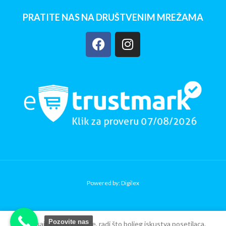
PRATITE NAS NA DRUŠTVENIM MREŽAMA
Powered by: Digilex
Sklopivi tricikl
Copy Verify Installation
Pozovite nas
Comfort Travel TS-
Ovaj sajt koristi kolačiće, radi što boljeg iskustva posetilaca.