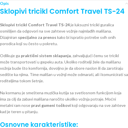
Opis
Sklopivi tricikl Comfort Travel TS-24
Sklopivi tricikl Comfort Travel TS-24
je luksuzni tricikl guralica
osmišljen da odgovori na sve zahteve vožnje najmlađih mališana.
Dizajniran
specijalno za prenos
kako bi ispratio potrebe svih onih
porodica koji su često u pokretu.
Odlikuje ga
praktični sistem sklapanja
, zahvaljujući čemu se tricikl
može transportovati u gepeku auta. Ukoliko roditelji žele da mališanu
vožnja bude što komfornija, dovoljno je da obore naslon ili da zarotiraju
sedište ka njima. Time mališan u vožnji može odmarati, ali i komunicirati sa
roditeljima tokom šetnje.
Na kormanu je smeštena muzička kutija sa svetlosnom funkcijom koja
ima za cilj da zabavi mališana naročito ukoliko vožnja potraje. Moćni
metalni ram nose
pravi gumeni točkovi
koji odgovaraju na sve zahteve
kad je teren u pitanju.
Osnovne karakteristike: