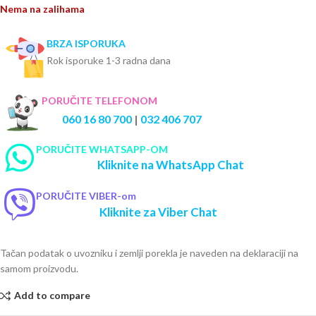
Nema na zalihama
BRZA ISPORUKA
Rok isporuke 1-3 radna dana
PORUČITE TELEFONOM
060 16 80 700
|
032 406 707
PORUČITE WHATSAPP-OM
Kliknite na WhatsApp Chat
PORUČITE VIBER-om
Kliknite za Viber Chat
Tačan podatak o uvozniku i zemlji porekla je naveden na deklaraciji na
samom proizvodu.
Add to compare