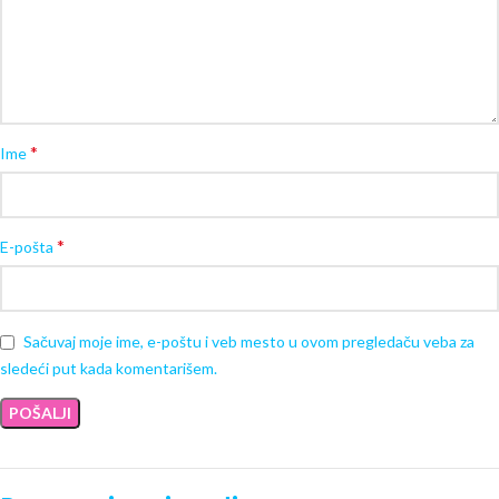
*
Ime
*
E-pošta
Sačuvaj moje ime, e-poštu i veb mesto u ovom pregledaču veba za
sledeći put kada komentarišem.