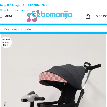
060 16 80 700
|
032 406 707
Skip to navigation
Skip to main content
MENU
0.00
Р
NEMA
NA ST
ANJU