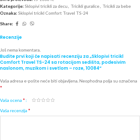
Kategorije:
Sklopivi tricikli za decu
,
Tricikli guralice
,
Tricikli za bebe
Oznaka:
Sklopivi tricikl Comfort Travel TS-24
Share:
Recenzije
Još nema komentara.
Budite prvi koji će napisati recenziju za „Sklopivi tricikl
Comfort Travel TS-24 sa rotacijom sedišta, podesivim
naslonom, muzikom i svetlom – roze, 10084“
Vaša adresa e-pošte neće biti objavljena.
Neophodna polja su označena
*
*
Vaša ocena
*
Vaša recenzija