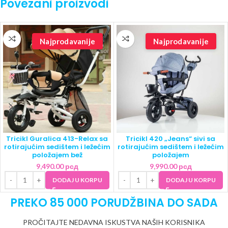
Povezani proizvodi
Najprodavanije
Najprodavanije
Tricikl Guralica 413-Relax sa
Tricikl 420 „Jeans“ sivi sa
rotirajućim sedištem i ležećim
rotirajućim sedištem i ležećim
položajem bež
položajem
9,490.00
рсд
9,990.00
рсд
DODAJ U KORPU
DODAJ U KORPU
PREKO 85 000 PORUDŽBINA DO SADA
PROČITAJTE NEDAVNA ISKUSTVA NAŠIH KORISNIKA