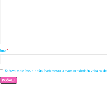
*
Ime
Sačuvaj moje ime, e-poštu i veb mesto u ovom pregledaču veba za sl