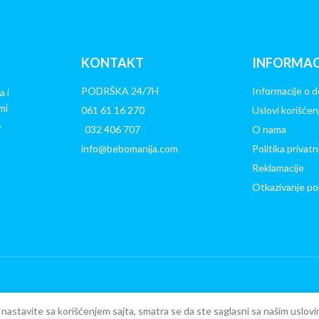
KONTAKT
INFORMAC
PODRŠKA 24/7H
Informacije o d
a i
mi
061 61 16 270
Uslovi korišćen
.
032 406 707
O nama
info@bebomanija.com
Politika privatn
Reklamacije
Otkazivanje po
ko nastavite sa korišćenjem sajta, smatra se da ste saglasni sa našim uslovi