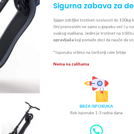
Sigurna zabava za dec
Sjajan izdržljivi trotinet nosivosti do 100kg
čini prenosivim ne samo u gepeku već i u ru
svakog mališana. Jedini je trotinet na tržišt
upravljača
koji pomaže deci da nauče da vo
*Isporuku vršimo na teritoriji cele Srbije
Nema na zalihama
BRZA ISPORUKA
Rok isporuke 1-3 radna dana