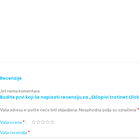
Recenzije
Još nema komentara.
Budite prvi koji će napisati recenziju za „Sklopivi trotinet Gl
Vaša adresa e-pošte neće biti objavljena.
Neophodna polja su označena
*
Vaša ocena
*
Vaša recenzija