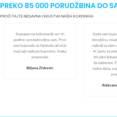
PREKO 85 000 PORUDŽBINA DO S
PROČITAJTE NEDAVNA ISKUSTVA NAŠIH KORISNIKA
Kupujem na bebomaniji vec tri
Kada sam kupova
godine i prezadovoljna sam. Prvo
devojčicu, nisam
sam kupovala na fejsbuku ali mi je
najbolji za njen
ovaj sajt olaksao kupovinu. Svaka
ih i javio se je
preporuka
bio jako ljuba
da izaberem. P
Biljana Zivkovic
radna dana, su
pre
Aleksand