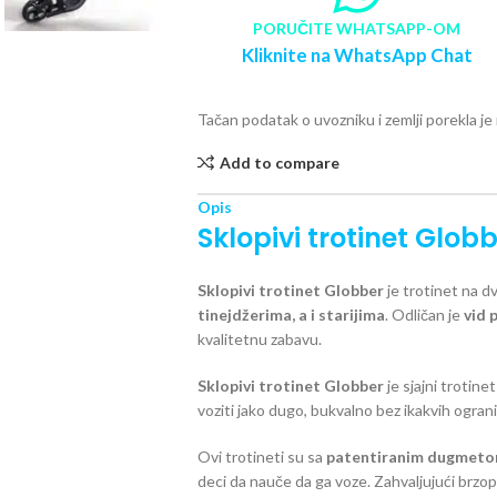
PORUČITE WHATSAPP-OM
Kliknite na WhatsApp Chat
Tačan podatak o uvozniku i zemlji porekla j
Add to compare
Opis
Sklopivi trotinet Glob
Sklopivi trotinet Globber
je trotinet na 
tinejdžerima, a i starijima
. Odličan je
vid 
kvalitetnu zabavu.
Sklopivi trotinet Globber
je sjajni trotine
voziti jako dugo, bukvalno bez ikakvih ograni
Ovi trotineti su sa
patentiranim dugmetom
deci da nauče da ga voze. Zahvaljujući brzo