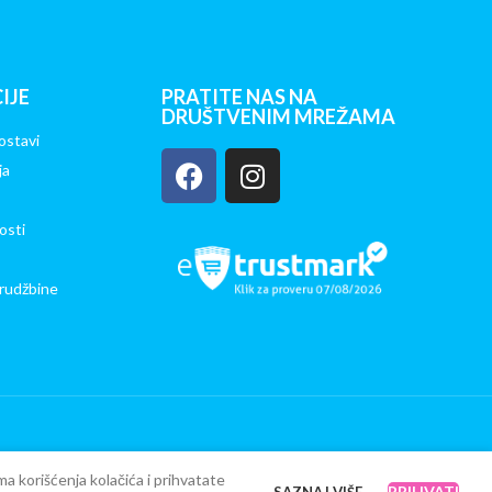
IJE
PRATITE NAS NA
DRUŠTVENIM MREŽAMA
ostavi
ja
osti
rudžbine
ma korišćenja kolačića i prihvatate
PRIHVATI