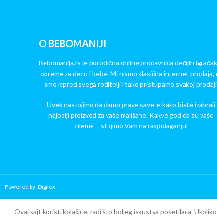
O BEBOMANIJI
Bebomanija.rs je porodična online prodavnica dečijih igračak
opreme za decu i bebe. Mi nismo klasična internet prodaja, 
smo ispred svega roditelji i tako pristupamo svakoj prodaji
Uvek nastojimo da damo prave savete kako biste izabrali
najbolji proizvod za vaše mališane. Kakve god da su vaše
dileme – stojimo Vam na raspolaganju!
Powered by: Digilex
Copy Verify Installation
Ovaj sajt koristi kolačiće, radi što boljeg iskustva posetilaca. Ukoli