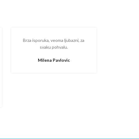
Brza isporuka, veoma ljubazni, za
Ispostova
svaku pohvalu.
upakovano
proizvodom
Milena Pavlovic
Aleksa