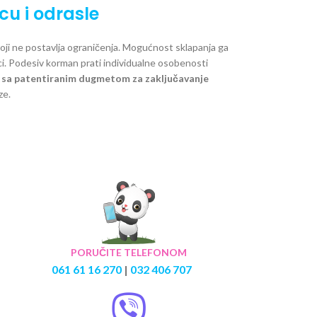
u i odrasle
 koji ne postavlja ograničenja. Mogućnost sklapanja ga
ci. Podesiv korman prati individualne osobenosti
u
sa patentiranim dugmetom za zaključavanje
ze.
PORUČITE TELEFONOM
061 61 16 270
|
032 406 707