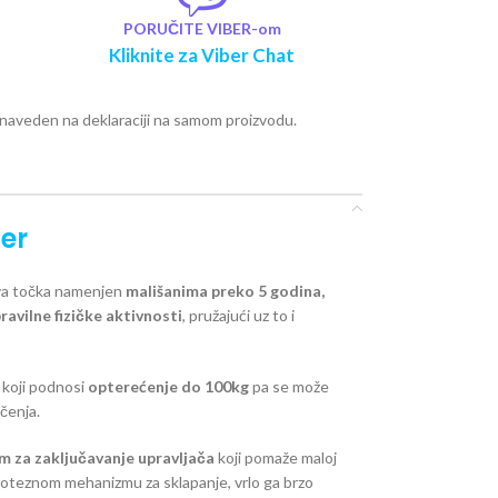
PORUČITE VIBER-om
Kliknite za Viber Chat
e naveden na deklaraciji na samom proizvodu.
ber
dva točka namenjen
mališanima preko 5 godina,
pravilne fizičke aktivnosti
, pružajući uz to i
t koji podnosi
opterećenje do 100kg
pa se može
čenja.
 za zaključavanje upravljača
koji pomaže maloj
poteznom mehanizmu za sklapanje, vrlo ga brzo