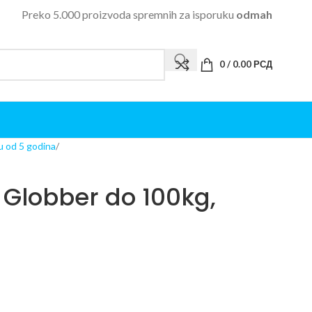
Preko 5.000 proizvoda spremnih za isporuku
odmah
0
/
0.00
РСД
u od 5 godina
t Globber do 100kg,