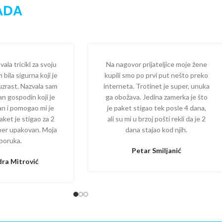
ADA
la tricikl za svoju
Na nagovor prijateljice moje žene
 bila sigurna koji je
kupili smo po prvi put nešto preko
 uzrast. Nazvala sam
interneta. Trotinet je super, unuka
dan gospodin koji je
ga obožava. Jedina zamerka je što
zan i pomogao mi je
je paket stigao tek posle 4 dana,
aket je stigao za 2
ali su mi u brzoj pošti rekli da je 2
per upakovan. Moja
dana stajao kod njih.
poruka.
Petar Smiljanić
ra Mitrović