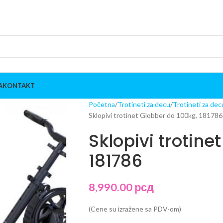
A
KONTAKT
Početna
Trotineti za decu
Trotineti za dec
Sklopivi trotinet Globber do 100kg, 181786
Sklopivi trotine
181786
8,990.00
рсд
(Cene su izražene sa PDV-om)