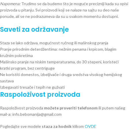
Napomena:
Trudimo se da budemo što je moguće precizniji kada su opisi
proizvoda u pitanju. Svi proizvodi koji se nalaze na sajtu su deo naše
ponude, ali se ne podrazumeva da su u svakom momentu dostupni.
Saveti za održavanje
Staza se lako održava, mogućnost ručnog ili mašinskog pranja
Pranje prirodnim deterdžentima: nežnim penama i krpicom, blagim
kružnim pokretima
Mašinsko pranje na niskim temperaturama, do 30 stepeni, koristeći
kratki program, bez centriguge
Ne koristiti domestos, izbeljivače i druga sredstva visokog hemijskog
sastava
Izbegavati tresače i tepih ne gužvati
Raspoloživost proizvoda
Raspoloživost proizvoda
možete proveriti telefonom
ili putem našeg
mail-a: info.bebomanija@gmail.com
Pogledajte sve modele
staza za hodnik
klikom
OVDE