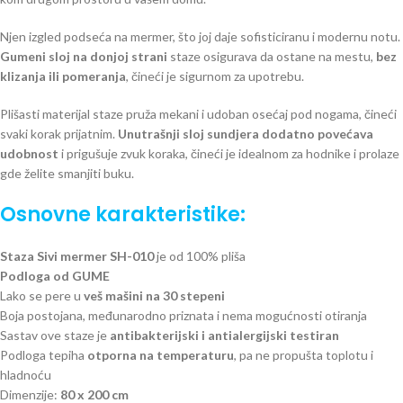
Njen izgled podseća na mermer, što joj daje sofisticiranu i modernu notu.
Gumeni sloj na donjoj strani
staze osigurava da ostane na mestu,
bez
klizanja ili pomeranja
, čineći je sigurnom za upotrebu.
Plišasti materijal staze pruža mekani i udoban osećaj pod nogama, čineći
svaki korak prijatnim.
Unutrašnji sloj sundjera dodatno povećava
udobnost
i prigušuje zvuk koraka, čineći je idealnom za hodnike i prolaze
gde želite smanjiti buku.
Osnovne karakteristike:
Staza Sivi mermer SH-010
je od 100% pliša
Podloga od GUME
Lako se pere u
veš mašini na 30 stepeni
Boja postojana, međunarodno priznata i nema mogućnosti otiranja
Sastav ove staze je
antibakterijski i antialergijski testiran
Podloga tepiha
otporna na temperaturu
, pa ne propušta toplotu i
hladnoću
Dimenzije:
80 x 200 cm