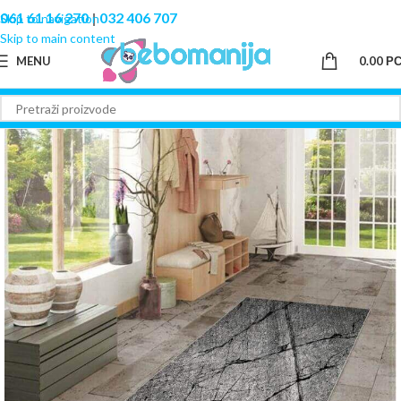
061 61 16 270
|
032 406 707
Skip to navigation
Skip to main content
MENU
0.00
Р