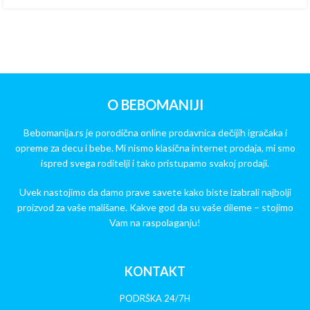
O BEBOMANIJI
Bebomanija.rs je porodična online prodavnica dečijih igračaka i
opreme za decu i bebe. Mi nismo klasična internet prodaja, mi smo
ispred svega roditelji i tako pristupamo svakoj prodaji.
Uvek nastojimo da damo prave savete kako biste izabrali najbolji
proizvod za vaše mališane. Kakve god da su vaše dileme – stojimo
Vam na raspolaganju!
KONTAKT
PODRŠKA 24/7H