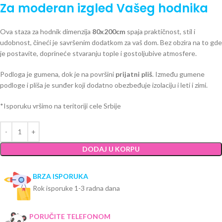
Za moderan izgled Vašeg hodnika
Ova staza za hodnik dimenzija
80x200cm
spaja praktičnost, stil i
udobnost, čineći je savršenim dodatkom za vaš dom. Bez obzira na to gde
je postavite, doprineće stvaranju tople i gostoljubive atmosfere.
Podloga je gumena, dok je na površini
prijatni pliš
. Između gumene
podloge i pliša je sunđer koji dodatno obezbeđuje izolaciju i leti i zimi.
*Isporuku vršimo na teritoriji cele Srbije
DODAJ U KORPU
BRZA ISPORUKA
Rok isporuke 1-3 radna dana
PORUČITE TELEFONOM