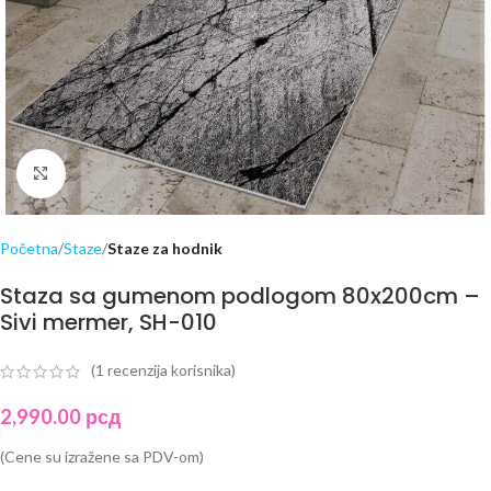
Click to enlarge
Početna
Staze
Staze za hodnik
Staza sa gumenom podlogom 80x200cm –
Sivi mermer, SH-010
(
1
recenzija korisnika)
2,990.00
рсд
(Cene su izražene sa PDV-om)