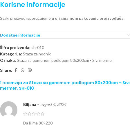
Korisne informacije
Svaki proizvod isporučujemo
u originalnom pakovanju proizvođača
.
Dodatne informacije
Šifra proizvoda:
sh-010
Kategorija:
Staze za hodnik
Oznaka:
Staza sa gumenom podlogom 80x200cm - Sivi mermer
Share:
1 recenzija za
Staza sa gumenom podlogom 80x200cm – Sivi
mermer, SH-010
Biljana
–
avgust 4, 2024
Da li ima 80×220