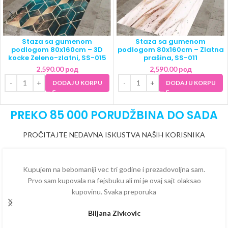
Staza sa gumenom
Staza sa gumenom
podlogom 80x160cm – 3D
podlogom 80x160cm – Zlatna
kocke Zeleno-zlatni, SS-015
prašina, SS-011
2,590.00
рсд
2,590.00
рсд
DODAJ U KORPU
DODAJ U KORPU
PREKO 85 000 PORUDŽBINA DO SADA
PROČITAJTE NEDAVNA ISKUSTVA NAŠIH KORISNIKA
Kupujem na bebomaniji vec tri godine i prezadovoljna sam.
Prvo sam kupovala na fejsbuku ali mi je ovaj sajt olaksao
kupovinu. Svaka preporuka
Biljana Zivkovic