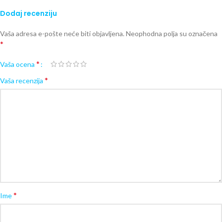
Dodaj recenziju
Vaša adresa e-pošte neće biti objavljena.
Neophodna polja su označena
*
*
Vaša ocena
*
Vaša recenzija
*
Ime