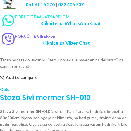
061 61 16 270
|
032 406 707
PORUČITE WHATSAPP-OM
Kliknite na WhatsApp Chat
PORUČITE VIBER-om
Kliknite za Viber Chat
Tačan podatak o uvozniku i zemlji porekla je naveden na deklaraciji na
samom proizvodu.
Add to compare
Opis
Staza Sivi mermer SH-010
Staza Sivi mermer SH-010
je staza dizajnirana za hodnik,
d
i
menzija
80x200cm
. Njena podloga je neklizajuća, na bazi gume, proizvedena od
najfinijeg pliša
. Ova staza će dodati dozu luksuza vašem hodniku ili bilo
kom drugom prostoru u vašem domu.