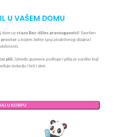
IL U VAŠEM DOMU
j dom uz
stazu Bez-džins pravougaonici
! Savršen
i prostor
u kojem želite spoj atraktivnog dizajna i
udobnosti.
tni pliš
. Između gumene podloge i pliša je sunđer koji
je izolaciju i leti i zimi.
AJ U KORPU