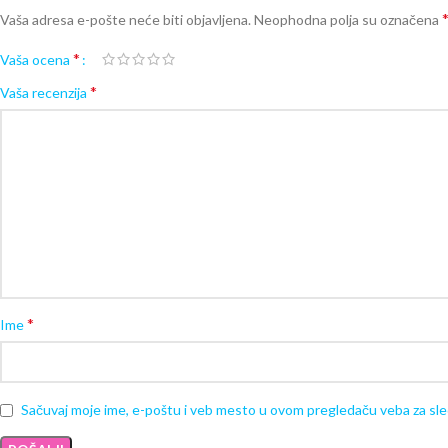
Vaša adresa e-pošte neće biti objavljena.
Neophodna polja su označena
*
Vaša ocena
*
Vaša recenzija
*
Ime
Sačuvaj moje ime, e-poštu i veb mesto u ovom pregledaču veba za sl