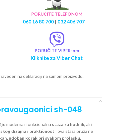
PORUČITE TELEFONOM
060 16 80 700
|
032 406 707
PORUČITE VIBER-om
Kliknite za Viber Chat
e naveden na deklaraciji na samom proizvodu.
pravougaonici sh-048
8
je
moderna i funkcionalna
staza za hodnik
, ali i
lskog dizajna i praktičnosti
, ova staza pruža ne
an, udoban korak pri svakom prolasku
.