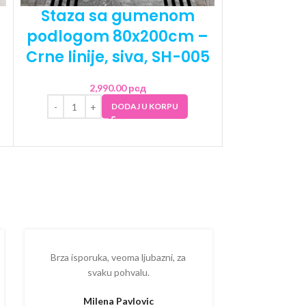
Staza sa gumenom
Staza
podlogom 80x200cm –
podlogo
Crne linije, siva, SH-005
Modern,
2,990.00
рсд
2
DODAJ U KORPU
Brza isporuka, veoma ljubazni, za
Ispostova
svaku pohvalu.
upakovano
proizvodom
Milena Pavlovic