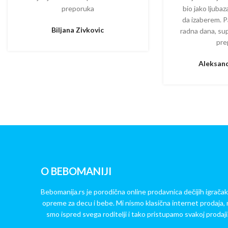
preporuka
bio jako ljuba
da izaberem. P
Biljana Zivkovic
radna dana, su
pre
Aleksand
O BEBOMANIJI
Bebomanija.rs je porodična online prodavnica dečijih igračak
opreme za decu i bebe. Mi nismo klasična internet prodaja, 
smo ispred svega roditelji i tako pristupamo svakoj prodaji