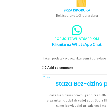
BRZA ISPORUKA
Rok isporuke 1-3 radna dana
PORUČITE WHATSAPP-OM
Kliknite na WhatsApp Chat
Tačan podatak o uvozniku i zemlji porekla j
Add to compare
Opis
Staza Bez-dzins 
Staza Bez-dzins pravougaonici sh-04
elegantan dodatak vašoj sobi
. Spoj
sti
samo
lep vizuelni utisak
, već i
mek