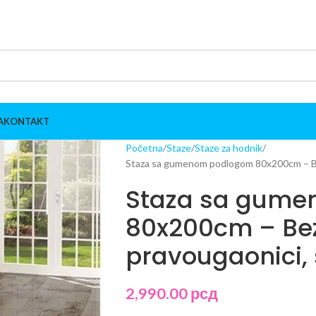
A
KONTAKT
Početna
Staze
Staze za hodnik
Staza sa gumenom podlogom 80x200cm – Be
Staza sa gum
80x200cm – Be
pravougaonici,
2,990.00
рсд