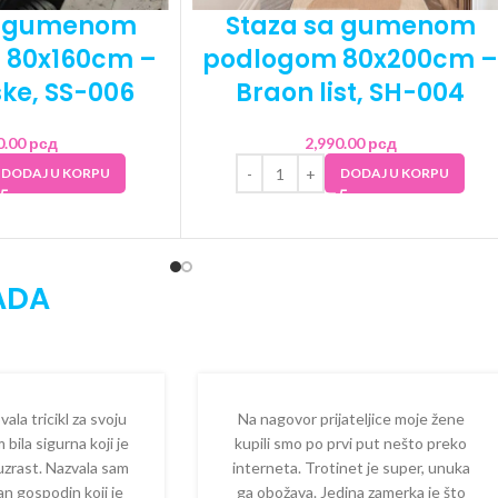
a gumenom
Staza sa gumenom
 80x160cm –
podlogom 80x200cm –
ske, SS-006
Braon list, SH-004
0.00
рсд
2,990.00
рсд
DODAJ U KORPU
DODAJ U KORPU
ADA
la tricikl za svoju
Na nagovor prijateljice moje žene
 bila sigurna koji je
kupili smo po prvi put nešto preko
 uzrast. Nazvala sam
interneta. Trotinet je super, unuka
dan gospodin koji je
ga obožava. Jedina zamerka je što