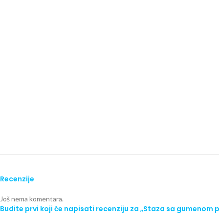
Recenzije
Još nema komentara.
Budite prvi koji će napisati recenziju za „Staza sa gumen