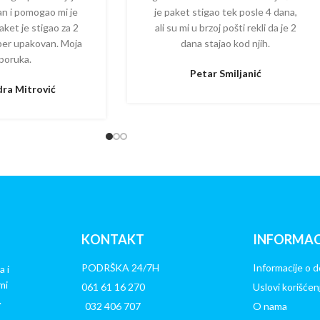
zan i pomogao mi je
je paket stigao tek posle 4 dana,
aket je stigao za 2
ali su mi u brzoj pošti rekli da je 2
per upakovan. Moja
dana stajao kod njih.
poruka.
Petar Smiljanić
ra Mitrović
KONTAKT
INFORMAC
PODRŠKA 24/7H
Informacije o d
a i
mi
061 61 16 270
Uslovi korišćen
.
032 406 707
O nama