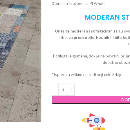
(Cene su izražene sa PDV-om)
MODERAN ST
Unesite
moderan i sofisticiran stil
u svo
izbor za
predsoblje, hodnik ili bilo koj
Podloga je gumena, dok je na površini
prija
dodatno obezbeđu
*Isporuku vršimo na teritoriji cele Srbije
DOD