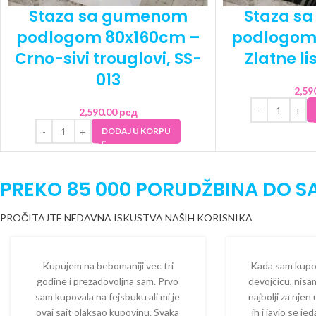
Staza sa gumenom
Staza s
podlogom 80x160cm –
podlogom
Crno-sivi trouglovi, SS-
Zlatne li
013
2,59
2,590.00
рсд
DODAJ U KORPU
PREKO 85 000 PORUDŽBINA DO S
PROČITAJTE NEDAVNA ISKUSTVA NAŠIH KORISNIKA
Kupujem na bebomaniji vec tri
Kada sam kupova
godine i prezadovoljna sam. Prvo
devojčicu, nisam
sam kupovala na fejsbuku ali mi je
najbolji za njen
ovaj sajt olaksao kupovinu. Svaka
ih i javio se je