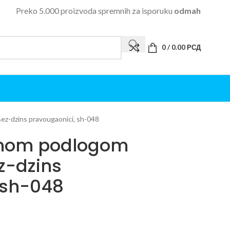
Preko 5.000 proizvoda spremnih za isporuku
odmah
0
/
0.00
РСД
z-dzins pravougaonici, sh-048
enom podlogom
z-dzins
 sh-048