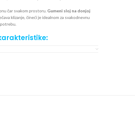
sebnu čar svakom prostoru.
Gumeni sloj na donjoj
ečava klizanje, čineći je idealnom za svakodnevnu
potrebu.
arakteristike:
 od 100% pliša
ma mogućnosti otiranja
lergijski testiran
 pa ne propušta toplotu i hladnoću
će precizniji kada su opisi proizvoda u pitanju.
o naše ponude, ali se ne podrazumeva da su u svakom
a održavanje