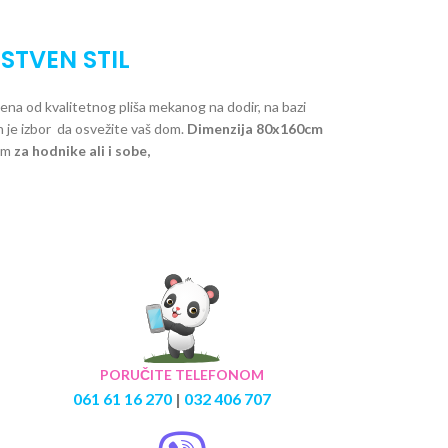
STVEN STIL
ena od kvalitetnog pliša mekanog na dodir, na bazi
je izbor da osvežite vaš dom.
Dimenzija 80x160cm
nom
za hodnike ali i sobe,
PORUČITE TELEFONOM
061 61 16 270
|
032 406 707