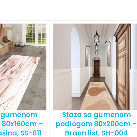
a gumenom
Staza sa gumenom
 80x160cm –
podlogom 80x200cm –
šina, SS-011
Braon list, SH-004