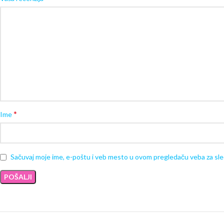
*
Ime
Sačuvaj moje ime, e-poštu i veb mesto u ovom pregledaču veba za sl