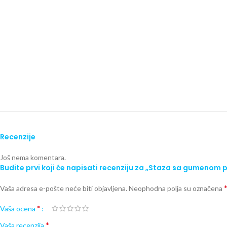
Recenzije
Još nema komentara.
Budite prvi koji će napisati recenziju za „Staza sa gumenom
Vaša adresa e-pošte neće biti objavljena.
Neophodna polja su označena
*
Vaša ocena
*
Vaša recenzija