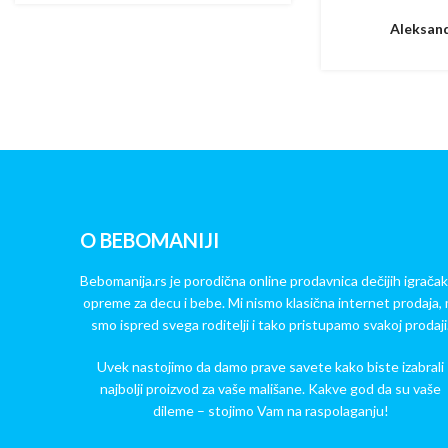
Aleksand
O BEBOMANIJI
Bebomanija.rs je porodična online prodavnica dečijih igračak
opreme za decu i bebe. Mi nismo klasična internet prodaja, 
smo ispred svega roditelji i tako pristupamo svakoj prodaji
Uvek nastojimo da damo prave savete kako biste izabrali
najbolji proizvod za vaše mališane. Kakve god da su vaše
dileme – stojimo Vam na raspolaganju!