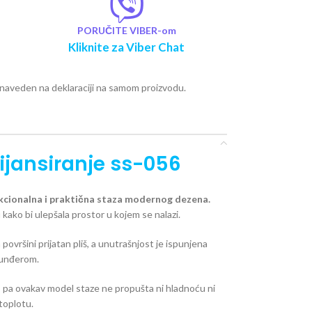
PORUČITE VIBER-om
Kliknite za Viber Chat
e naveden na deklaraciji na samom proizvodu.
ijansiranje ss-056
kcionalna i praktična staza modernog dezena.
kako bi ulepšala prostor u kojem se nalazi.
a površini prijatan pliš, a unutrašnjost je ispunjena
unđerom.
, pa ovakav model staze ne propušta ni hladnoću ni
toplotu.