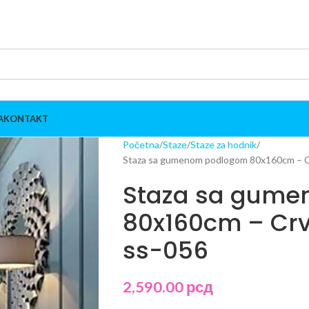
A
KONTAKT
Početna
Staze
Staze za hodnik
Staza sa gumenom podlogom 80x160cm – Crv
Staza sa gum
80x160cm – Crve
ss-056
2,590.00
рсд