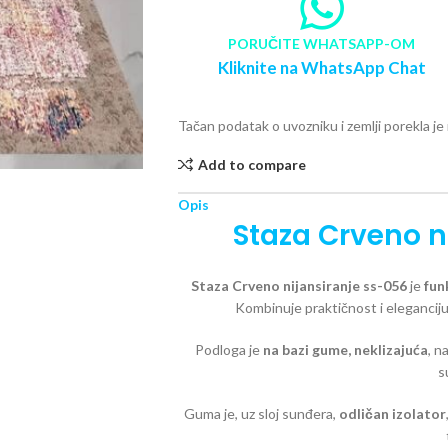
PORUČITE WHATSAPP-OM
Kliknite na WhatsApp Chat
Tačan podatak o uvozniku i zemlji porekla j
Add to compare
Opis
Staza Crveno n
Staza Crveno nijansiranje ss-056
je
fun
Kombinuje praktičnost i eleganciju 
Podloga je
na bazi
gume, neklizajuća
, n
s
Guma je, uz sloj sunđera,
odličan izolator