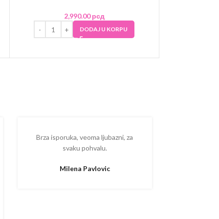
2,990.00
рсд
2
DODAJ U KORPU
Brza isporuka, veoma ljubazni, za
Ispostova
svaku pohvalu.
upakovano
proizvodom
Milena Pavlovic
Aleksa