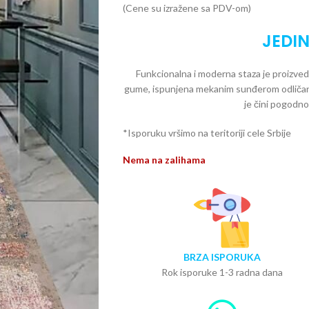
(Cene su izražene sa PDV-om)
JEDIN
Funkcionalna i moderna staza je proizved
gume, ispunjena mekanim sunđerom odličan 
je čini pogod
*Isporuku vršimo na teritoriji cele Srbije
Nema na zalihama
BRZA ISPORUKA
Rok isporuke 1-3 radna dana