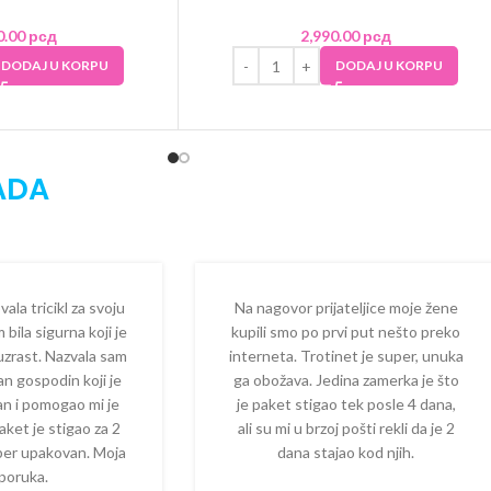
0.00
рсд
2,990.00
рсд
DODAJ U KORPU
DODAJ U KORPU
ADA
la tricikl za svoju
Na nagovor prijateljice moje žene
 bila sigurna koji je
kupili smo po prvi put nešto preko
 uzrast. Nazvala sam
interneta. Trotinet je super, unuka
dan gospodin koji je
ga obožava. Jedina zamerka je što
zan i pomogao mi je
je paket stigao tek posle 4 dana,
aket je stigao za 2
ali su mi u brzoj pošti rekli da je 2
per upakovan. Moja
dana stajao kod njih.
poruka.