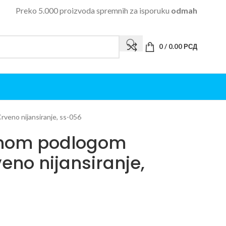
Preko 5.000 proizvoda spremnih za isporuku
odmah
0
/
0.00
РСД
eno nijansiranje, ss-056
enom podlogom
no nijansiranje,