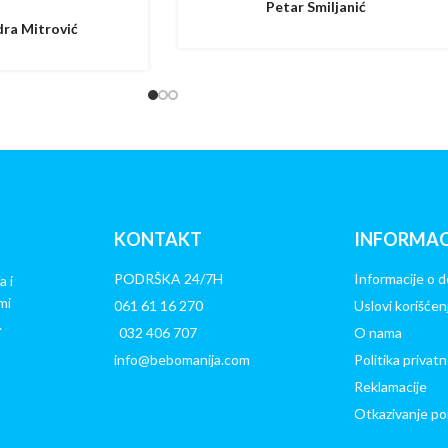
Petar Smiljanić
ra Mitrović
KONTAKT
INFORMAC
PODRŠKA 24/7H
Informacije o d
a i
mi
061 61 16 270
Uslovi korišćen
.
032 406 707
O nama
info@bebomanija.com
Politika privatn
Reklamacije
Otkazivanje po