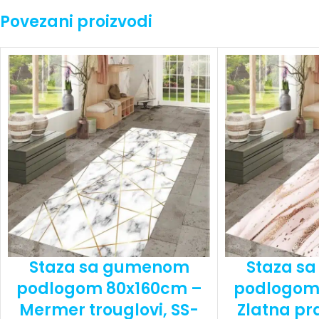
Povezani proizvodi
Staza sa gumenom
Staza s
podlogom 80x160cm –
podlogom
Mermer trouglovi, SS-
Zlatna pra