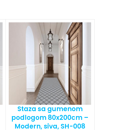
Staza sa gumenom
Staza
podlogom 80x200cm –
podlogo
Modern, siva, SH-008
Roze p