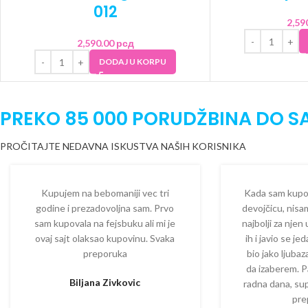
012
2,59
2,590.00
рсд
DODAJ U KORPU
PREKO 85 000 PORUDŽBINA DO S
PROČITAJTE NEDAVNA ISKUSTVA NAŠIH KORISNIKA
Kupujem na bebomaniji vec tri
Kada sam kupova
godine i prezadovoljna sam. Prvo
devojčicu, nisam
sam kupovala na fejsbuku ali mi je
najbolji za njen
ovaj sajt olaksao kupovinu. Svaka
ih i javio se je
preporuka
bio jako ljuba
da izaberem. P
Biljana Zivkovic
radna dana, su
pre