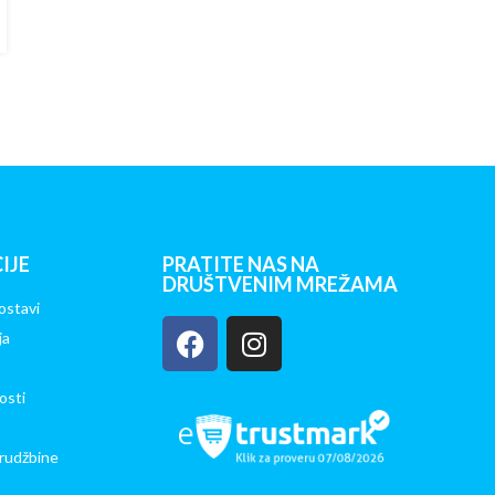
IJE
PRATITE NAS NA
DRUŠTVENIM MREŽAMA
ostavi
ja
osti
rudžbine