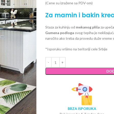
(Cene su izražene sa PDV-om)
Za mamin i bakin krea
Staza za kuhinju od
mekanog pliša
za upeča
Gumena podloga
ovog tepiha je neklizajuća
naročito ako treba da provedu duže vreme s
*Isporuku vršimo na teritoriji cele Srbije
DOD
BRZA ISPORUKA