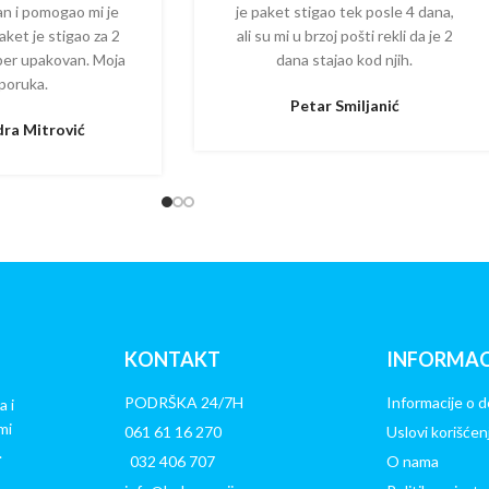
zan i pomogao mi je
je paket stigao tek posle 4 dana,
aket je stigao za 2
ali su mi u brzoj pošti rekli da je 2
per upakovan. Moja
dana stajao kod njih.
poruka.
Petar Smiljanić
ra Mitrović
KONTAKT
INFORMAC
PODRŠKA 24/7H
Informacije o d
a i
mi
061 61 16 270
Uslovi korišćen
.
032 406 707
O nama