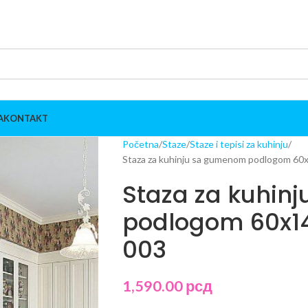
A
KONTAKT
Početna
Staze
Staze i tepisi za kuhinju
Staza za kuhinju sa gumenom podlogom 6
Staza za kuhin
podlogom 60x1
003
1,590.00
рсд