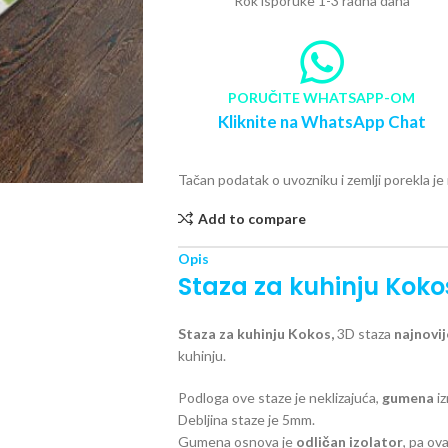
Rok isporuke 1-3 radna dana
PORUČITE WHATSAPP-OM
Kliknite na WhatsApp Chat
Tačan podatak o uvozniku i zemlji porekla j
Add to compare
Opis
Staza za kuhinju Koko
Staza za kuhinju Kokos,
3D staza
najnovij
kuhinju.
Podloga ove staze je neklizajuća,
gumena
iz
Debljina staze je 5mm.
Gumena osnova je
odličan izolator
, pa ov