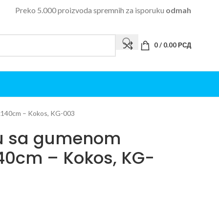
Preko 5.000 proizvoda spremnih za isporuku
odmah
0
/
0.00
РСД
0x140cm – Kokos, KG-003
ju sa gumenom
40cm – Kokos, KG-