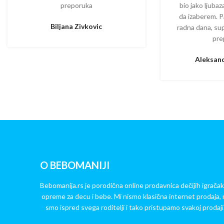
preporuka
bio jako ljuba
da izaberem. P
Biljana Zivkovic
radna dana, su
pre
Aleksand
O BEBOMANIJI
Bebomanija.rs je porodična online prodavnica dečijih igračak
opreme za decu i bebe. Mi nismo klasična internet prodaja, 
smo ispred svega roditelji i tako pristupamo svakoj prodaji