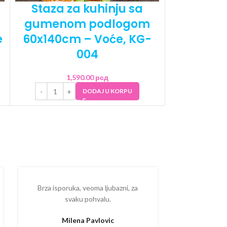
gumeno
Staza za kuhinju sa
60x140cm
gumenom podlogom
e
60x140cm – Voće, KG-
004
1
1,590.00
рсд
DODAJ U KORPU
Brza isporuka, veoma ljubazni, za
Ispostova
svaku pohvalu.
upakovano
proizvodom
Milena Pavlovic