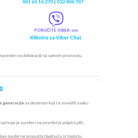
061 61 16 270
|
032 406 707
PORUČITE VIBER-om
Kliknite za Viber Chat
e naveden na deklaraciji na samom proizvodu.
s
e generacije
sa dezenom koji će osvežiti svaku
nad koje je sunđer i na površini je prijatni pliš.
akav model ne propušta hladnoću ni toplotu.