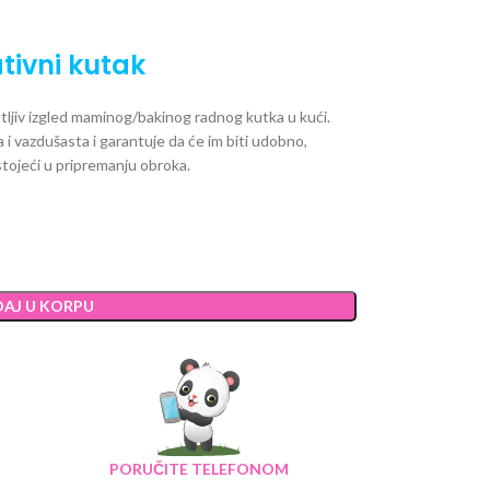
tivni kutak
tljiv izgled maminog/bakinog radnog kutka u kući.
 i vazdušasta i garantuje da će im biti udobno,
tojeći u pripremanju obroka.
AJ U KORPU
PORUČITE TELEFONOM