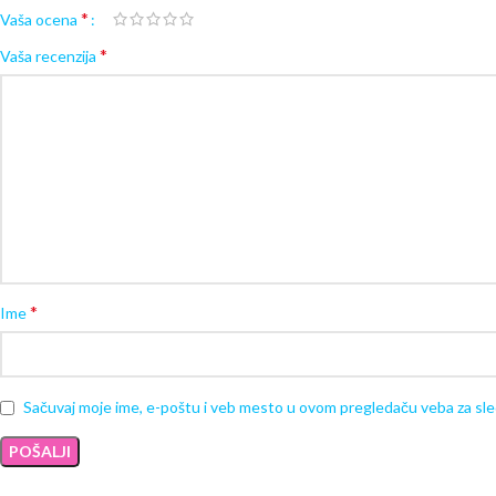
*
Vaša ocena
*
Vaša recenzija
*
Ime
Sačuvaj moje ime, e-poštu i veb mesto u ovom pregledaču veba za sl