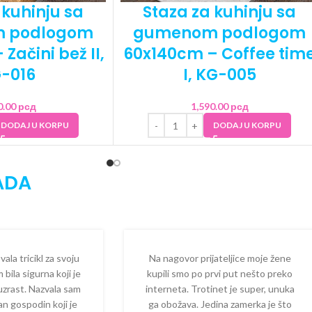
 kuhinju sa
Staza za kuhinju sa
 podlogom
gumenom podlogom
Začini bež II,
60x140cm – Coffee tim
-016
I, KG-005
0.00
рсд
1,590.00
рсд
DODAJ U KORPU
DODAJ U KORPU
ADA
la tricikl za svoju
Na nagovor prijateljice moje žene
 bila sigurna koji je
kupili smo po prvi put nešto preko
 uzrast. Nazvala sam
interneta. Trotinet je super, unuka
dan gospodin koji je
ga obožava. Jedina zamerka je što