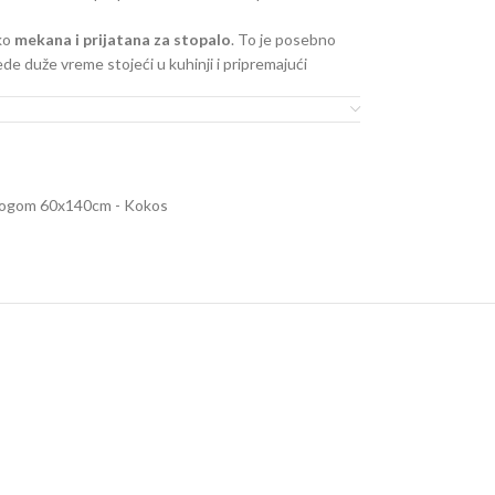
ako
mekana i prijatana za stopalo
. To je posebno
e duže vreme stojeći u kuhinji i pripremajući
:
dlogom 60x140cm - Kokos
ma mogućnosti otiranja
lergijski testiran
 pa ne propušta toplotu i hladnoću
će precizniji kada su opisi proizvoda u pitanju.
o naše ponude, ali se ne podrazumeva da su u svakom