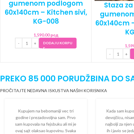
gumenom podlogom
Staza za
60x140cm – Kitchen sivi,
gumenom
KG-008
60x140cm – 
KG
1,590.00
рсд
DODAJ U KORPU
1,59
PREKO 85 000 PORUDŽBINA DO S
PROČITAJTE NEDAVNA ISKUSTVA NAŠIH KORISNIKA
Kupujem na bebomaniji vec tri
Kada sam kupova
godine i prezadovoljna sam. Prvo
devojčicu, nisam
sam kupovala na fejsbuku ali mi je
najbolji za njen
ovaj sajt olaksao kupovinu. Svaka
ih i javio se je