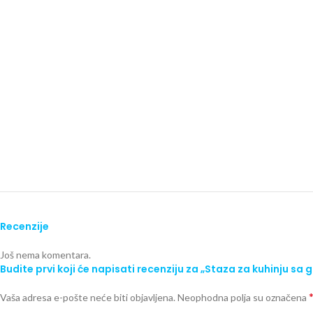
Recenzije
Još nema komentara.
Budite prvi koji će napisati recenziju za „Staza za kuhinj
Vaša adresa e-pošte neće biti objavljena.
Neophodna polja su označena