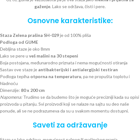
gaženje
. Lako se održava, čisti i pere.
Osnovne karakteristike:
Staza Zelena prašina SH-029
je od 100% pliša
Podloga od GUME
Debljina staze je oko 8mm
Lako se pere u
veš mašini na 30 stepeni
Boja postojana, međunarodno priznata i nema mogućnosti otiranja
Sastav ove staze je
antibakterijski i antialergijski testiran
Podloga tepiha
otporna na temperaturu
, pa ne propušta toplotu i
hladnoću
Dimenzije:
80 x 200 cm
Napomena:
Trudimo se da budemo što je moguće precizniji kada su opisi
proizvoda u pitanju. Svi proizvodi koji se nalaze na sajtu su deo naše
ponude, ali se ne podrazumeva da su u svakom momentu dostupni.
Saveti za održavanje
Staza se lako održava, mogućnost ručnog ili mašinskog pranja