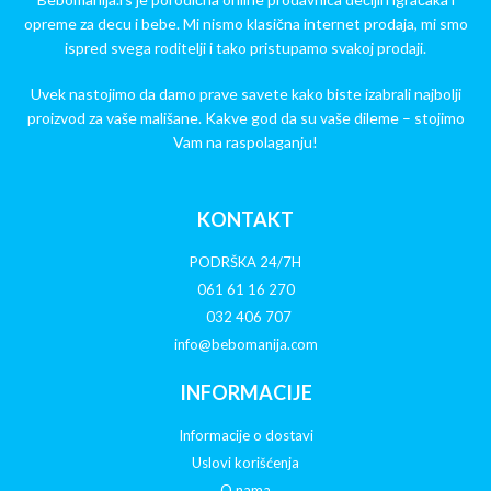
opreme za decu i bebe. Mi nismo klasična internet prodaja, mi smo
ispred svega roditelji i tako pristupamo svakoj prodaji.
Uvek nastojimo da damo prave savete kako biste izabrali najbolji
proizvod za vaše mališane. Kakve god da su vaše dileme – stojimo
Vam na raspolaganju!
KONTAKT
PODRŠKA 24/7H
061 61 16 270
032 406 707
info@bebomanija.com
INFORMACIJE
Informacije o dostavi
Uslovi korišćenja
O nama