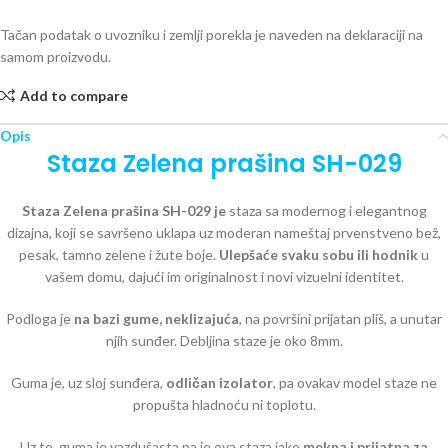
Tačan podatak o uvozniku i zemlji porekla je naveden na deklaraciji na
samom proizvodu.
Add to compare
Opis
Staza Zelena prašina SH-029
Staza Zelena prašina SH-029 je
staza sa modernog i elegantnog
dizajna, koji se savršeno uklapa uz moderan nameštaj prvenstveno bež,
pesak, tamno zelene i žute boje.
Ulepšaće svaku sobu ili hodnik
u
vašem domu, dajući im originalnost i novi vizuelni identitet.
Podloga je
na bazi
gume, neklizajuća
, na površini prijatan pliš, a unutar
njih sunđer. Debljina staze je oko 8mm.
Guma je, uz sloj sunđera,
odličan izolator
, pa ovakav model staze ne
propušta hladnoću ni toplotu.
Uz to, guma je vazdušasta pa je ova staza jako
mekna i prijatna za