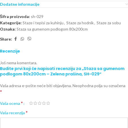
Dodatne informacije
Šifra proizvoda:
sh-029
Kategorije:
Staze i tepisi za kuhinju
,
Staze za hodnik
,
Staze za sobu
Oznaka:
Staza sa gumenom podlogom 80x200cm
Share:
Recenzije
Još nema komentara.
Budite prvi koji će napisati recenziju za „Staza sa gumenom
podlogom 80x200cm – Zelena prašina, SH-029“
Vaša adresa e-pošte neće biti objavljena.
Neophodna polja su označena
*
*
Vaša ocena
*
Vaša recenzija