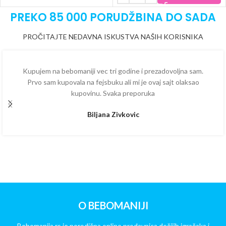
PREKO 85 000 PORUDŽBINA DO SADA
PROČITAJTE NEDAVNA ISKUSTVA NAŠIH KORISNIKA
Kupujem na bebomaniji vec tri godine i prezadovoljna sam.
Prvo sam kupovala na fejsbuku ali mi je ovaj sajt olaksao
kupovinu. Svaka preporuka
Biljana Zivkovic
O BEBOMANIJI
Bebomanija.rs je porodična online prodavnica dečijih igračaka i