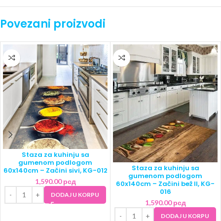
Povezani proizvodi
Staza za kuhinju sa
gumenom podlogom
Staza za kuhinju sa
60x140cm – Začini sivi, KG-012
gumenom podlogom
1,590.00
рсд
60x140cm – Začini bež II, KG-
016
DODAJ U KORPU
1,590.00
рсд
DODAJ U KORPU