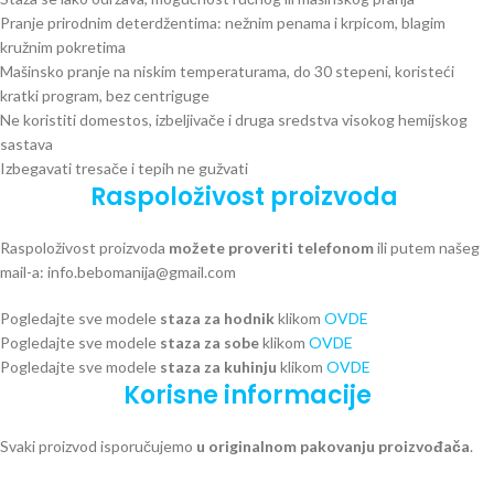
Pranje prirodnim deterdžentima: nežnim penama i krpicom, blagim
kružnim pokretima
Mašinsko pranje na niskim temperaturama, do 30 stepeni, koristeći
kratki program, bez centriguge
Ne koristiti domestos, izbeljivače i druga sredstva visokog hemijskog
sastava
Izbegavati tresače i tepih ne gužvati
Raspoloživost proizvoda
Raspoloživost proizvoda
možete proveriti telefonom
ili putem našeg
mail-a: info.bebomanija@gmail.com
Pogledajte sve modele
staza za hodnik
klikom
OVDE
Pogledajte sve modele
staza za sobe
klikom
OVDE
Pogledajte sve modele
staza za kuhinju
klikom
OVDE
Korisne informacije
Svaki proizvod isporučujemo
u originalnom pakovanju proizvođača
.