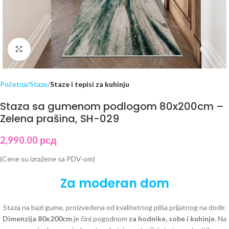
Click to enlarge
Početna
Staze
Staze i tepisi za kuhinju
Staza sa gumenom podlogom 80x200cm –
Zelena prašina, SH-029
2,990.00
рсд
(Cene su izražene sa PDV-om)
Za moderan dom
Staza na bazi gume, proizvedena od kvalitetnog pliša prijatnog na dodir.
Dimenzija 80x200cm
je čini pogodnom
za hodnike, sobe i kuhinje
. Na