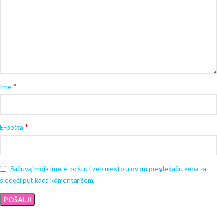
*
Ime
*
E-pošta
Sačuvaj moje ime, e-poštu i veb mesto u ovom pregledaču veba za
sledeći put kada komentarišem.