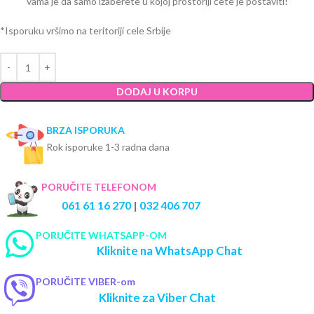
vama je da samo izaberete u kojoj prostoriji ćete je postaviti!
*Isporuku vršimo na teritoriji cele Srbije
DODAJ U KORPU
BRZA ISPORUKA
Rok isporuke 1-3 radna dana
PORUČITE TELEFONOM
061 61 16 270
|
032 406 707
PORUČITE WHATSAPP-OM
Kliknite na WhatsApp Chat
PORUČITE VIBER-om
Kliknite za Viber Chat