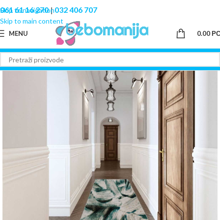
061 61 16 270
|
032 406 707
Skip to navigation
Skip to main content
MENU
0.00
Р