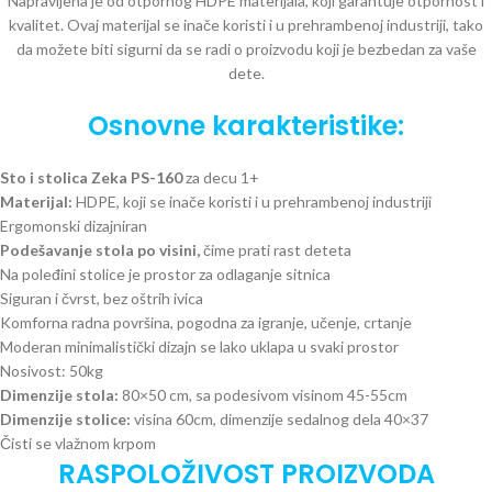
Napravljena je od otpornog HDPE materijala, koji garantuje otpornost i
kvalitet. Ovaj materijal se inače koristi i u prehrambenoj industriji, tako
da možete biti sigurni da se radi o proizvodu koji je bezbedan za vaše
dete.
Osnovne karakteristike:
Sto i stolica Zeka PS-160
za decu 1+
Materijal:
HDPE, koji se inače koristi i u prehrambenoj industriji
Ergomonski dizajniran
Podešavanje stola po visini,
čime prati rast deteta
Na poleđini stolice je prostor za odlaganje sitnica
Siguran i čvrst, bez oštrih ivica
Komforna radna površina, pogodna za igranje, učenje, crtanje
Moderan minimalistički dizajn se lako uklapa u svaki prostor
Nosivost: 50kg
Dimenzije stola:
80×50 cm, sa podesivom visinom 45-55cm
Dimenzije stolice:
visina 60cm, dimenzije sedalnog dela 40×37
Čisti se vlažnom krpom
RASPOLOŽIVOST PROIZVODA