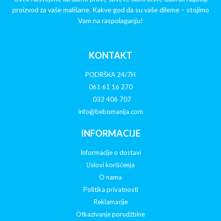
proizvod za vaše mališane. Kakve god da su vaše dileme – stojimo
Vam na raspolaganju!
KONTAKT
PODRŠKA 24/7H
061 61 16 270
032 406 707
info@bebomanija.com
INFORMACIJE
Informacije o dostavi
Uslovi korišćenja
O nama
Politika privatnosti
Reklamacije
Otkazivanje porudžbine