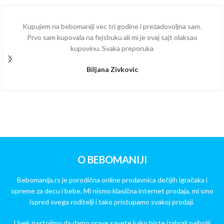
Kupujem na bebomaniji vec tri godine i prezadovoljna sam.
Prvo sam kupovala na fejsbuku ali mi je ovaj sajt olaksao
kupovinu. Svaka preporuka
Biljana Zivkovic
O BEBOMANIJI
Bebomanija.rs je porodična online prodavnica dečijih igračaka i
opreme za decu i bebe. Mi nismo klasična internet prodaja, mi smo
ispred svega roditelji i tako pristupamo svakoj prodaji.
Uvek nastojimo da damo prave savete kako biste izabrali najbolji