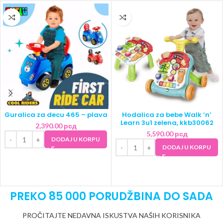
Guralica za decu 465 – plava
Hodalica za bebe Walk ‘n’
Learn 3u1 zelena, kkb30062
2,390.00
рсд
5,590.00
рсд
DODAJ U KORPU
DODAJ U KORPU
PREKO 85 000 PORUDŽBINA DO SADA
PROČITAJTE NEDAVNA ISKUSTVA NAŠIH KORISNIKA