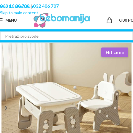
060 16 80 700
|
032 406 707
Skip to navigation
Skip to main content
MENU
0.00
Р
Hit cena