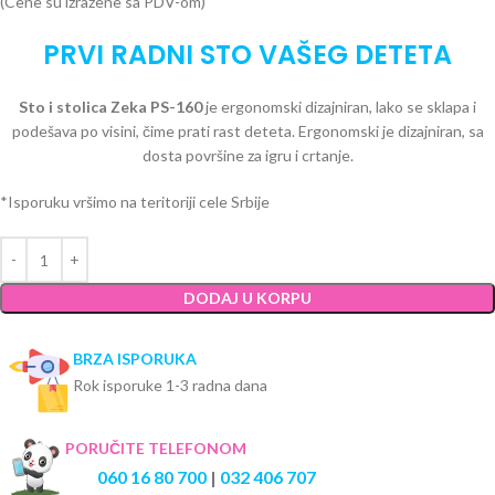
(Cene su izražene sa PDV-om)
PRVI RADNI STO VAŠEG DETETA
Sto i stolica Zeka PS-160
je ergonomski dizajniran, lako se sklapa i
podešava po visini, čime prati rast deteta. Ergonomski je dizajniran, sa
dosta površine za igru i crtanje.
*Isporuku vršimo na teritoriji cele Srbije
DODAJ U KORPU
BRZA ISPORUKA
Rok isporuke 1-3 radna dana
PORUČITE TELEFONOM
060 16 80 700
|
032 406 707