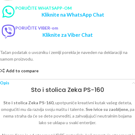
PORUČITE WHATSAPP-OM
Kliknite na WhatsApp Chat
PORUČITE VIBER-om
Kliknite za Viber Chat
Tačan podatak o uvozniku i zemlji porekla je naveden na deklaraciji na
samom proizvodu.
Add to compare
Opis
Sto i stolica Zeka PS-160
Sto i stolica Zeka PS-160,
upotpuniće kreativni kutak vašeg deteta,
omogućiti mu da razvija svoju maštu i talente.
Sve ivice su zaobljene,
pa
nema straha da će se dete povrediti, a zahvaljujući neutralnim bojama
lako se uklapa u svaki enterijer.