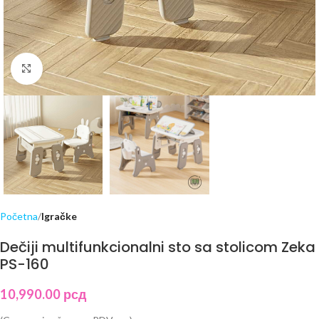
Click to enlarge
Početna
Igračke
Dečiji multifunkcionalni sto sa stolicom Zeka
PS-160
10,990.00
рсд