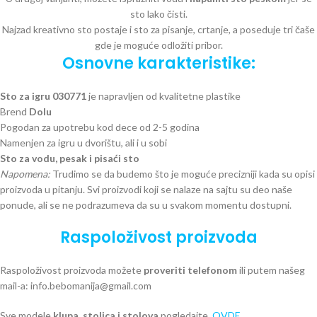
sto lako čisti.
Najzad kreativno sto postaje i sto za pisanje, crtanje, a poseduje tri čaše
gde je moguće odložiti pribor.
Osnovne karakteristike:
Sto za igru 030771
je napravljen od kvalitetne plastike
Brend
Dolu
Pogodan za upotrebu kod dece od 2-5 godina
Namenjen za igru u dvorištu, ali i u sobi
Sto za vodu, pesak i pisaći sto
Napomena:
Trudimo se da budemo što je moguće precizniji kada su opisi
proizvoda u pitanju. Svi proizvodi koji se nalaze na sajtu su deo naše
ponude, ali se ne podrazumeva da su u svakom momentu dostupni.
Raspoloživost proizvoda
Raspoloživost proizvoda možete
proveriti telefonom
ili putem našeg
mail-a: info.bebomanija@gmail.com
Sve modele
klupa, stolica i stolova
pogledajte
OVDE