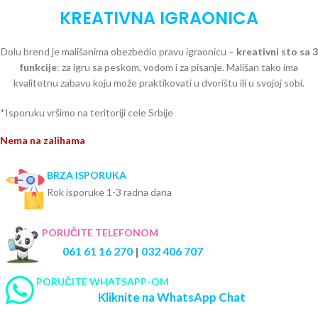
KREATIVNA IGRAONICA
Dolu brend je mališanima obezbedio pravu igraonicu –
kreativni sto sa 3
funkcije
: za igru sa peskom, vodom i za pisanje. Mališan tako ima
kvalitetnu zabavu koju može praktikovati u dvorištu ili u svojoj sobi.
*Isporuku vršimo na teritoriji cele Srbije
Nema na zalihama
BRZA ISPORUKA
Rok isporuke 1-3 radna dana
PORUČITE TELEFONOM
061 61 16 270
|
032 406 707
PORUČITE WHATSAPP-OM
Kliknite na WhatsApp Chat