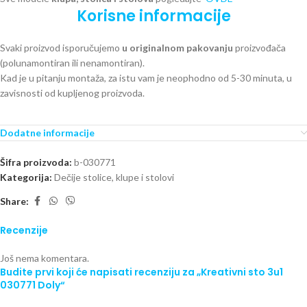
Korisne informacije
Svaki proizvod isporučujemo
u originalnom pakovanju
proizvođača
(polunamontiran ili nenamontiran).
Kad je u pitanju montaža, za istu vam je neophodno od 5-30 minuta, u
zavisnosti od kupljenog proizvoda.
Dodatne informacije
Šifra proizvoda:
b-030771
Kategorija:
Dečije stolice, klupe i stolovi
Share:
Recenzije
Još nema komentara.
Budite prvi koji će napisati recenziju za „Kreativni sto 3u1
030771 Doly“