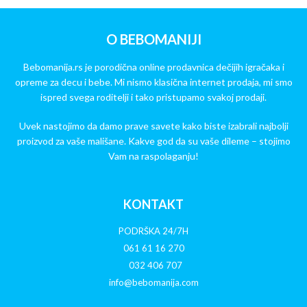
O BEBOMANIJI
Bebomanija.rs je porodična online prodavnica dečijih igračaka i
opreme za decu i bebe. Mi nismo klasična internet prodaja, mi smo
ispred svega roditelji i tako pristupamo svakoj prodaji.
Uvek nastojimo da damo prave savete kako biste izabrali najbolji
proizvod za vaše mališane. Kakve god da su vaše dileme – stojimo
Vam na raspolaganju!
KONTAKT
PODRŠKA 24/7H
061 61 16 270
032 406 707
info@bebomanija.com