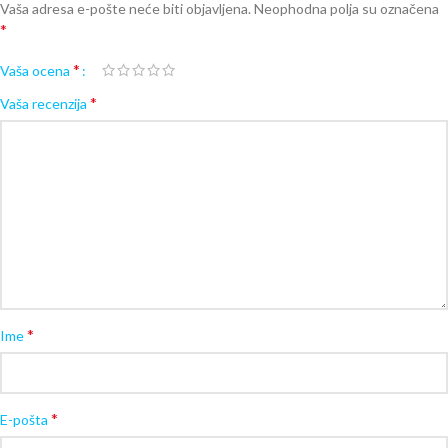
Vaša adresa e-pošte neće biti objavljena.
Neophodna polja su označena
*
*
Vaša ocena
*
Vaša recenzija
*
Ime
*
E-pošta