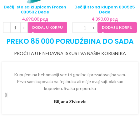
Dečiji sto sa klupicom Frozen
Dečiji sto sa klupom 030525
030532 Dede
Dede
4,690.00
рсд
4,390.00
рсд
DODAJ U KORPU
DODAJ U KORPU
PREKO 85 000 PORUDŽBINA DO SADA
PROČITAJTE NEDAVNA ISKUSTVA NAŠIH KORISNIKA
Kupujem na bebomaniji vec tri godine i prezadovoljna sam.
Prvo sam kupovala na fejsbuku ali mi je ovaj sajt olaksao
kupovinu. Svaka preporuka
Biljana Zivkovic