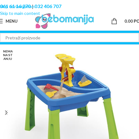
061 61 16 270
|
032 406 707
Skip to navigation
Skip to main content
MENU
0.00
Р
NEMA
NA ST
ANJU