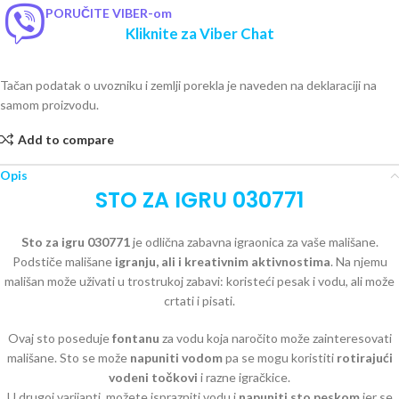
PORUČITE VIBER-om
Kliknite za Viber Chat
Tačan podatak o uvozniku i zemlji porekla je naveden na deklaraciji na
samom proizvodu.
Add to compare
Opis
STO ZA IGRU 030771
Sto za igru 030771
je odlična zabavna igraonica za vaše mališane.
Podstiče mališane
igranju, ali i kreativnim aktivnostima
. Na njemu
mališan može uživati u trostrukoj zabavi: koristeći pesak i vodu, ali može
crtati i pisati.
Ovaj sto poseduje
fontanu
za vodu koja naročito može zainteresovati
mališane. Sto se može
napuniti vodom
pa se mogu koristiti
rotirajući
vodeni točkovi
i razne igračkice.
U drugoj varijanti, možete isprazniti vodu i
napuniti sto peskom
jer se