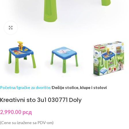
Click to enlarge
Početna
Igračke za dvorište
Dečije stolice, klupe i stolovi
Kreativni sto 3u1 030771 Doly
2,990.00
рсд
(Cene su izražene sa PDV-om)