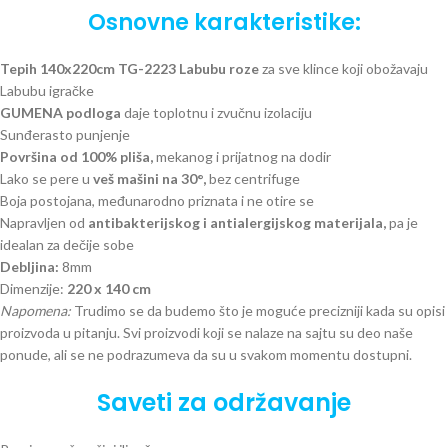
Osnovne karakteristike:
Tepih 140x220cm TG-2223 Labubu roze
za sve klince koji obožavaju
Labubu igračke
GUMENA podloga
daje toplotnu i zvučnu izolaciju
Sunđerasto punjenje
Površina od 100% pliša,
mekanog i prijatnog na dodir
Lako se pere u
veš mašini na 30°,
bez centrifuge
Boja postojana, međunarodno priznata i ne otire se
Napravljen od
antibakterijskog i antialergijskog materijala,
pa je
idealan za dečije sobe
Debljina:
8mm
Dimenzije:
220 x 140 cm
Napomena:
Trudimo se da budemo što je moguće precizniji kada su opisi
proizvoda u pitanju. Svi proizvodi koji se nalaze na sajtu su deo naše
ponude, ali se ne podrazumeva da su u svakom momentu dostupni.
Saveti za održavanje