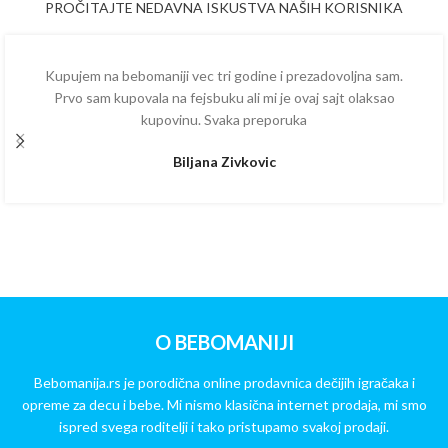
PROČITAJTE NEDAVNA ISKUSTVA NAŠIH KORISNIKA
Kupujem na bebomaniji vec tri godine i prezadovoljna sam.
Prvo sam kupovala na fejsbuku ali mi je ovaj sajt olaksao
kupovinu. Svaka preporuka
Biljana Zivkovic
O BEBOMANIJI
Bebomanija.rs je porodična online prodavnica dečijih igračaka i
opreme za decu i bebe. Mi nismo klasična internet prodaja, mi smo
ispred svega roditelji i tako pristupamo svakoj prodaji.