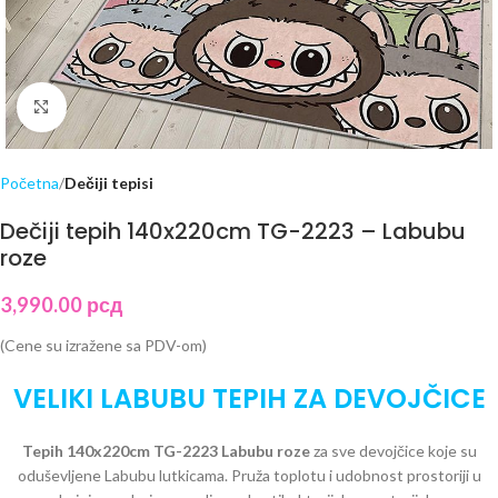
Click to enlarge
Početna
Dečiji tepisi
Dečiji tepih 140x220cm TG-2223 – Labubu
roze
3,990.00
рсд
(Cene su izražene sa PDV-om)
VELIKI LABUBU TEPIH ZA DEVOJČICE
Tepih 140x220cm TG-2223 Labubu roze
za sve devojčice koje su
oduševljene Labubu lutkicama. Pruža toplotu i udobnost prostoriji u