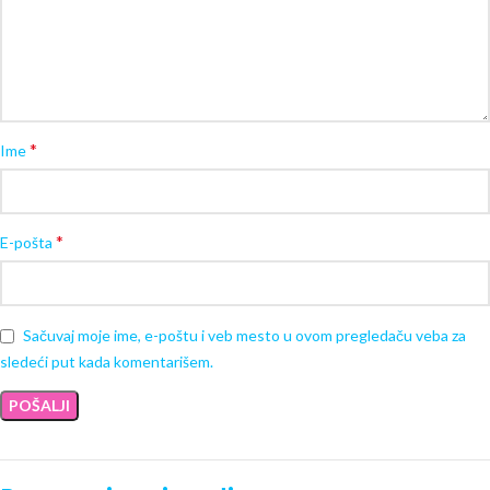
*
Ime
*
E-pošta
Sačuvaj moje ime, e-poštu i veb mesto u ovom pregledaču veba za
sledeći put kada komentarišem.