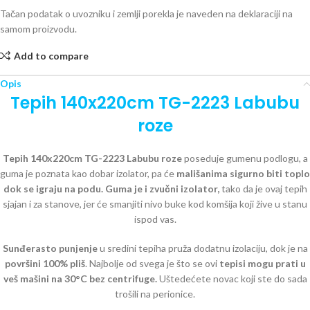
Tačan podatak o uvozniku i zemlji porekla je naveden na deklaraciji na
samom proizvodu.
Add to compare
Opis
Tepih 140x220cm TG-2223 Labubu
roze
Tepih 140x220cm TG-2223 Labubu roze
poseduje gumenu podlogu, a
guma je poznata kao dobar izolator, pa će
mališanima sigurno biti toplo
dok se igraju na podu.
Guma je i zvučni izolator,
tako da je ovaj tepih
sjajan i za stanove, jer će smanjiti nivo buke kod komšija koji žive u stanu
ispod vas.
Sunđerasto punjenje
u sredini tepiha pruža dodatnu izolaciju, dok je na
površini 100% pliš
. Najbolje od svega je što se ovi
tepisi mogu prati u
veš mašini na 30°C bez centrifuge.
Uštedećete novac koji ste do sada
trošili na perionice.