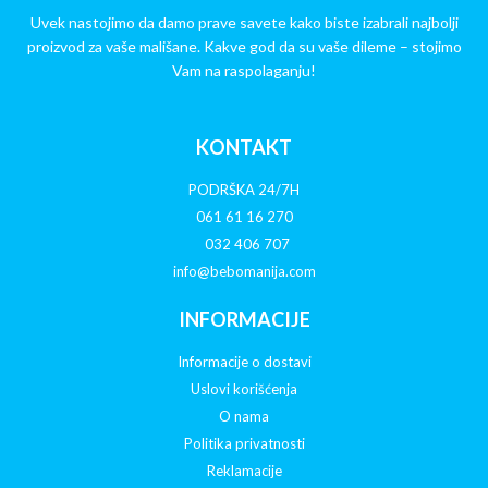
Uvek nastojimo da damo prave savete kako biste izabrali najbolji
proizvod za vaše mališane. Kakve god da su vaše dileme – stojimo
Vam na raspolaganju!
KONTAKT
PODRŠKA 24/7H
061 61 16 270
032 406 707
info@bebomanija.com
INFORMACIJE
Informacije o dostavi
Uslovi korišćenja
O nama
Politika privatnosti
Reklamacije