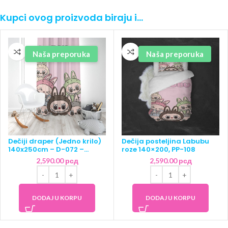
Kupci ovog proizvoda biraju i…
Naša preporuka
Naša preporuka
Dečiji draper (Jedno krilo)
Dečija posteljina Labubu
140x250cm – D-072 –
roze 140×200, PP-108
Labubu roze
2,590.00
рсд
2,590.00
рсд
DODAJ U KORPU
DODAJ U KORPU