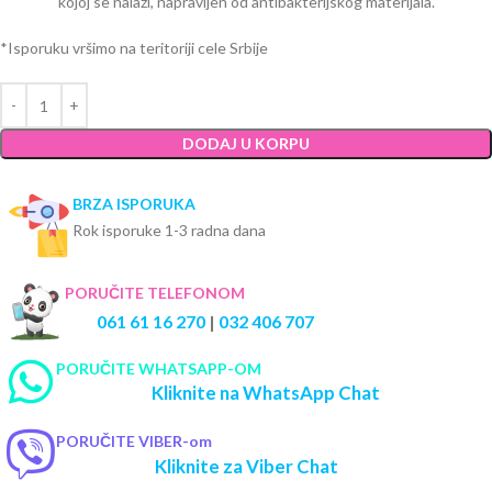
kojoj se nalazi, napravljen od antibakterijskog materijala.
*Isporuku vršimo na teritoriji cele Srbije
DODAJ U KORPU
BRZA ISPORUKA
Rok isporuke 1-3 radna dana
PORUČITE TELEFONOM
061 61 16 270
|
032 406 707
PORUČITE WHATSAPP-OM
Kliknite na WhatsApp Chat
PORUČITE VIBER-om
Kliknite za Viber Chat