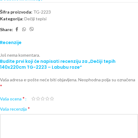
Šifra proizvoda:
TG-2223
Kategorija:
Dečiji tepisi
Share:
Recenzije
Još nema komentara.
Budite prvi koji će napisati recenziju za „Dečiji tepih
140x220cm TG-2223 – Labubu roze“
Vaša adresa e-pošte neće biti objavljena.
Neophodna polja su označena
*
*
Vaša ocena
*
Vaša recenzija