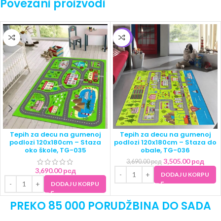
Povezani proizvodi
-5%
Tepih za decu na gumenoj
Tepih za decu na gumenoj
podlozi 120x180cm – Staza
podlozi 120x180cm – Staza do
oko škole, TG-035
obale, TG-036
3,505.00
рсд
3,690.00
рсд
3,690.00
рсд
DODAJ U KORPU
DODAJ U KORPU
PREKO 85 000 PORUDŽBINA DO SADA