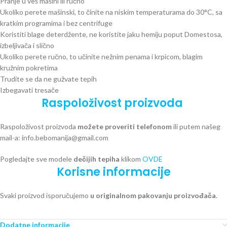
Pranje u veš mašini ili ručno
Ukoliko perete mašinski, to činite na niskim temperaturama do 30°C, sa
kratkim programima i bez centrifuge
Koristiti blage deterdžente, ne koristite jaku hemiju poput Domestosa,
izbeljivača i slično
Ukoliko perete ručno, to učinite nežnim penama i krpicom, blagim
kružnim pokretima
Trudite se da ne gužvate tepih
Izbegavati tresače
Raspoloživost proizvoda
Raspoloživost proizvoda
možete proveriti telefonom
ili putem našeg
mail-a: info.bebomanija@gmail.com
Pogledajte sve modele
dečijih tepiha
klikom
OVDE
Korisne informacije
Svaki proizvod isporučujemo
u originalnom pakovanju proizvođača
.
Dodatne informacije