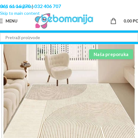
061 61 16 270
|
032 406 707
Skip to navigation
Skip to main content
MENU
0.00
Р
Naša preporuka