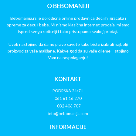
O BEBOMANIJI
Bebomanija.rs je porodična online prodavnica dečijih igračaka i
opreme za decu i bebe. Mi nismo klasična internet prodaja, mi smo
ispred svega roditelji i tako pristupamo svakoj prodaji.
Uvek nastojimo da damo prave savete kako biste izabrali najbolji
proizvod za vaše mališane. Kakve god da su vaše dileme – stojimo
Vam na raspolaganju!
KONTAKT
PODRŠKA 24/7H
061 61 16 270
032 406 707
info@bebomanija.com
INFORMACIJE