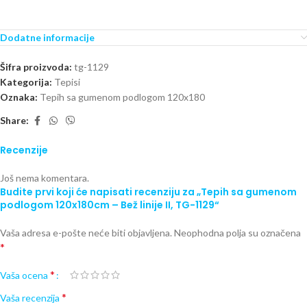
Dodatne informacije
Šifra proizvoda:
tg-1129
Kategorija:
Tepisi
Oznaka:
Tepih sa gumenom podlogom 120x180
Share:
Recenzije
Još nema komentara.
Budite prvi koji će napisati recenziju za „Tepih sa gumenom
podlogom 120x180cm – Bež linije II, TG-1129“
Vaša adresa e-pošte neće biti objavljena.
Neophodna polja su označena
*
*
Vaša ocena
*
Vaša recenzija