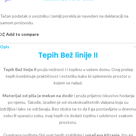
Tačan podatak o uvozniku i zemlji porekla je naveden na deklaraciji na
samom proizvodu.
Add to compare
Opis
Tepih Bež linije II
Tepih Bež linije II
pruža nežnost i i toplinu u vašem domu. Ovaj prelep
tepih kombinuje praktičnost i estetiku kako bi oplemenio prostor u
kojem se nalazi.
Materijal od piša je mekan na dodir
i pruža prijatno iskustvo hodanja
po njemu. Takođe, izrađen je od visokokvalitetnih vlakana koja su
izdržljiva i lako se održavaju. Bez obzira na to da li ga postavljate u dnevnu
sobu ili spavaću sobu, ovaj tepih će dodati toplinu i udobnost svakom
prostoru.
Gumirana podloga čini ovaj tepih stabilnim i
sprečava klizanje
, što ga