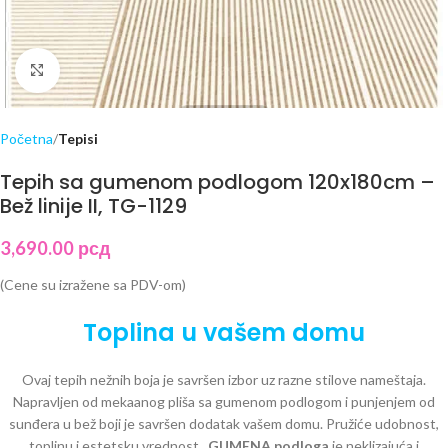
Click to enlarge
Početna
Tepisi
Tepih sa gumenom podlogom 120x180cm –
Bež linije II, TG-1129
3,690.00
рсд
(Cene su izražene sa PDV-om)
Toplina u vašem domu
Ovaj tepih nežnih boja je savršen izbor uz razne stilove nameštaja.
Napravljen od mekaanog pliša sa gumenom podlogom i punjenjem od
sunđera u bež boji je savršen dodatak vašem domu. Pružiće udobnost,
toplinu i estetsku vrednost..
GUMENA podloga
je neklizajuća i