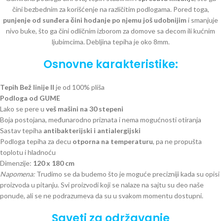
čini bezbednim za korišćenje na različitim podlogama. Pored toga,
punjenje od sunđera čini hodanje po njemu još udobnijim
i smanjuje
nivo buke, što ga čini odličnim izborom za domove sa decom ili kućnim
ljubimcima. Debljina tepiha je oko 8mm.
Osnovne karakteristike:
Tepih Bež linije II
je od 100% pliša
Podloga od GUME
Lako se pere u
veš mašini na 30 stepeni
Boja postojana, međunarodno priznata i nema mogućnosti otiranja
Sastav tepiha
antibakterijski i antialergijski
Podloga tepiha za decu
otporna na temperaturu
, pa ne propušta
toplotu i hladnoću
Dimenzije:
120 x 180 cm
Napomena:
Trudimo se da budemo što je moguće precizniji kada su opisi
proizvoda u pitanju. Svi proizvodi koji se nalaze na sajtu su deo naše
ponude, ali se ne podrazumeva da su u svakom momentu dostupni.
Saveti za održavanje