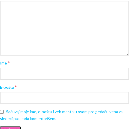
*
Ime
*
E-pošta
Sačuvaj moje ime, e-poštu i veb mesto u ovom pregledaču veba za
sledeći put kada komentarišem.