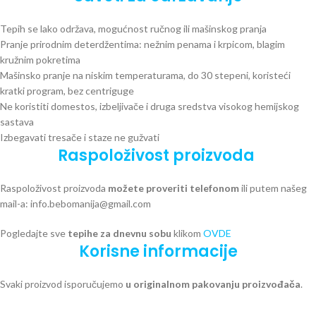
Tepih se lako održava, mogućnost ručnog ili mašinskog pranja
Pranje prirodnim deterdžentima: nežnim penama i krpicom, blagim
kružnim pokretima
Mašinsko pranje na niskim temperaturama, do 30 stepeni, koristeći
kratki program, bez centriguge
Ne koristiti domestos, izbeljivače i druga sredstva visokog hemijskog
sastava
Izbegavati tresače i staze ne gužvati
Raspoloživost proizvoda
Raspoloživost proizvoda
možete proveriti telefonom
ili putem našeg
mail-a: info.bebomanija@gmail.com
Pogledajte sve
tepihe za dnevnu sobu
klikom
OVDE
Korisne informacije
Svaki proizvod isporučujemo
u originalnom pakovanju proizvođača
.