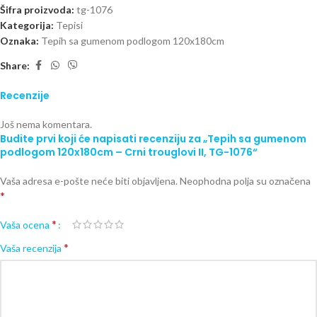
Šifra proizvoda:
tg-1076
Kategorija:
Tepisi
Oznaka:
Tepih sa gumenom podlogom 120x180cm
Share:
Recenzije
Još nema komentara.
Budite prvi koji će napisati recenziju za „Tepih sa gumenom
podlogom 120x180cm – Crni trouglovi II, TG-1076“
Vaša adresa e-pošte neće biti objavljena.
Neophodna polja su označena
*
*
Vaša ocena
*
Vaša recenzija