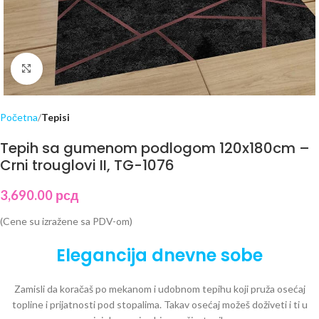
Click to enlarge
Početna
Tepisi
Tepih sa gumenom podlogom 120x180cm –
Crni trouglovi II, TG-1076
3,690.00
рсд
(Cene su izražene sa PDV-om)
Elegancija dnevne sobe
Zamisli da koračaš po mekanom i udobnom tepihu koji pruža osećaj
topline i prijatnosti pod stopalima. Takav osećaj možeš doživeti i ti u