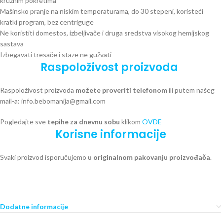
kružnim pokretima
Mašinsko pranje na niskim temperaturama, do 30 stepeni, koristeći
kratki program, bez centriguge
Ne koristiti domestos, izbeljivače i druga sredstva visokog hemijskog
sastava
Izbegavati tresače i staze ne gužvati
Raspoloživost proizvoda
Raspoloživost proizvoda
možete proveriti telefonom
ili putem našeg
mail-a: info.bebomanija@gmail.com
Pogledajte sve
tepihe za dnevnu sobu
klikom
OVDE
Korisne informacije
Svaki proizvod isporučujemo
u originalnom pakovanju proizvođača
.
Dodatne informacije