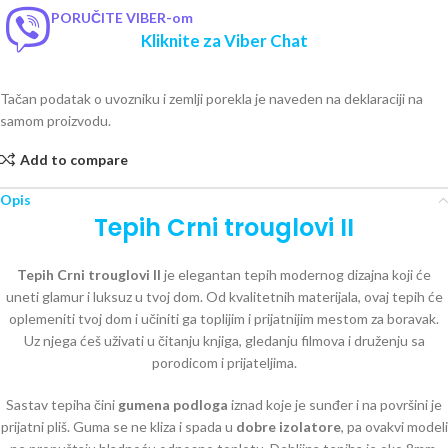
PORUČITE VIBER-om
Kliknite za Viber Chat
Tačan podatak o uvozniku i zemlji porekla je naveden na deklaraciji na
samom proizvodu.
Add to compare
Opis
Tepih Crni trouglovi II
Tepih Crni trouglovi II
je elegantan tepih modernog dizajna koji će
uneti glamur i luksuz u tvoj dom. Od kvalitetnih materijala, ovaj tepih će
oplemeniti tvoj dom i učiniti ga toplijim i prijatnijim mestom za boravak.
Uz njega ćeš uživati u čitanju knjiga, gledanju filmova i druženju sa
porodicom i prijateljima.
Sastav tepiha čini
gumena podloga
iznad koje je sunđer i na površini je
prijatni pliš. Guma se ne kliza i spada u
dobre izolatore
, pa ovakvi modeli