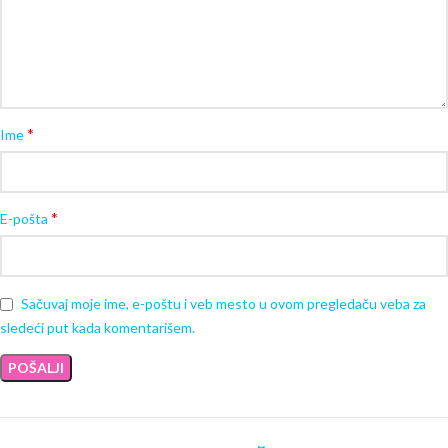
*
Ime
*
E-pošta
Sačuvaj moje ime, e-poštu i veb mesto u ovom pregledaču veba za
sledeći put kada komentarišem.