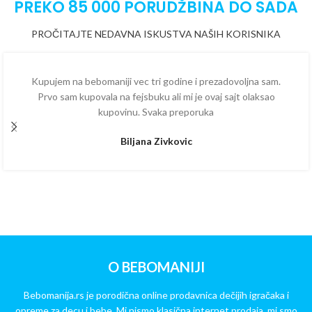
PREKO 85 000 PORUDŽBINA DO SADA
PROČITAJTE NEDAVNA ISKUSTVA NAŠIH KORISNIKA
Kupujem na bebomaniji vec tri godine i prezadovoljna sam.
Prvo sam kupovala na fejsbuku ali mi je ovaj sajt olaksao
kupovinu. Svaka preporuka
Biljana Zivkovic
O BEBOMANIJI
Bebomanija.rs je porodična online prodavnica dečijih igračaka i
opreme za decu i bebe. Mi nismo klasična internet prodaja, mi smo