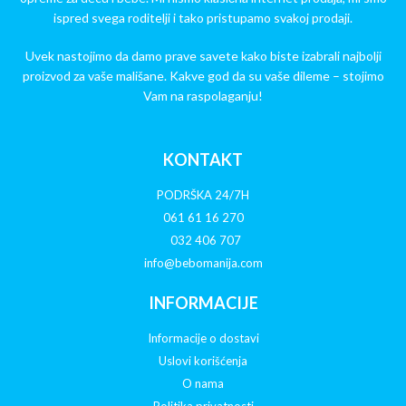
ispred svega roditelji i tako pristupamo svakoj prodaji.
Uvek nastojimo da damo prave savete kako biste izabrali najbolji
proizvod za vaše mališane. Kakve god da su vaše dileme – stojimo
Vam na raspolaganju!
KONTAKT
PODRŠKA 24/7H
061 61 16 270
032 406 707
info@bebomanija.com
INFORMACIJE
Informacije o dostavi
Uslovi korišćenja
O nama
Politika privatnosti