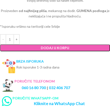
svojoj dnevnoj sobi sa našim tepihom.
Proizveden
od najfinijeg pliša
, mekanog na dodir.
GUMENA podloga
je
neklizajuća i ne propušta hladnoću.
*Isporuku vršimo na teritoriji cele Srbije
DODAJ U KORPU
BRZA ISPORUKA
Rok isporuke 1-3 radna dana
PORUČITE TELEFONOM
060 16 80 700
|
032 406 707
PORUČITE WHATSAPP-OM
Kliknite na WhatsApp Chat