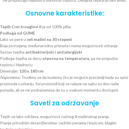
ne propuštaju hladnoću odnosno toplotu. Debljina tepiha je oko 8mm.
Osnovne karakteristike:
Tepih Crni trouglovi II
je od 100% pliša
Podloga od GUME
Lako se pere u
veš mašini na 30 stepeni
Boja postojana, međunarodno priznata i nema mogućnosti otiranja
Sastav tepiha
antibakterijski i antialergijski
Podloga tepiha za decu
otporna na temperaturu
, pa ne propušta
toplotu i hladnoću
Dimenzije:
120 x 180 cm
Napomena:
Trudimo se da budemo što je moguće precizniji kada su opisi
proizvoda u pitanju. Svi proizvodi koji se nalaze na sajtu su deo naše
ponude, ali se ne podrazumeva da su u svakom momentu dostupni.
Saveti za održavanje
Tepih se lako održava, mogućnost ručnog ili mašinskog pranja
Pranje prirodnim deterdžentima: nežnim penama i krpicom, blagim