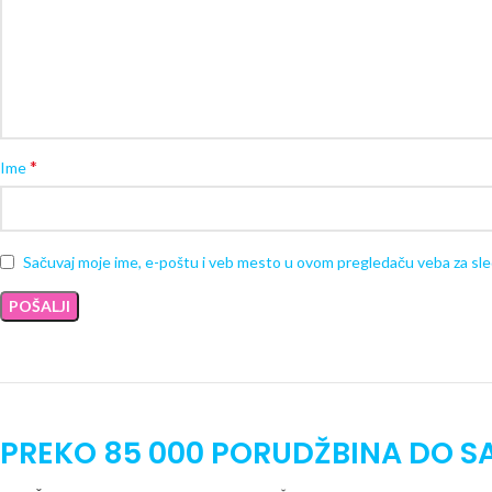
*
Ime
Sačuvaj moje ime, e-poštu i veb mesto u ovom pregledaču veba za sl
PREKO 85 000 PORUDŽBINA DO S