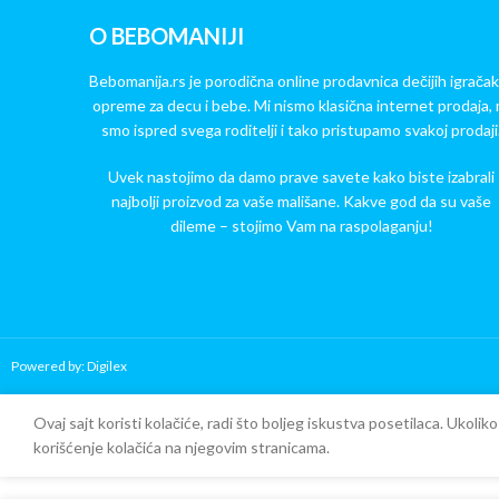
O BEBOMANIJI
Bebomanija.rs je porodična online prodavnica dečijih igračak
opreme za decu i bebe. Mi nismo klasična internet prodaja, 
smo ispred svega roditelji i tako pristupamo svakoj prodaji
Uvek nastojimo da damo prave savete kako biste izabrali
najbolji proizvod za vaše mališane. Kakve god da su vaše
dileme – stojimo Vam na raspolaganju!
Powered by: Digilex
Copy Verify Installation
Ovaj sajt koristi kolačiće, radi što boljeg iskustva posetilaca. Ukoli
korišćenje kolačića na njegovim stranicama.