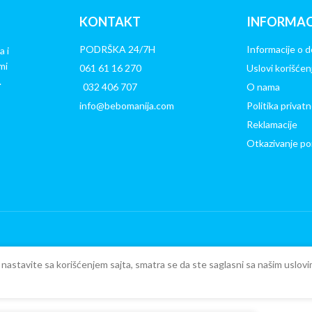
KONTAKT
INFORMAC
PODRŠKA 24/7H
Informacije o d
a i
mi
061 61 16 270
Uslovi korišćen
.
032 406 707
O nama
info@bebomanija.com
Politika privatn
Reklamacije
Otkazivanje po
ko nastavite sa korišćenjem sajta, smatra se da ste saglasni sa našim uslovi