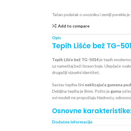
Tačan podatak o uvozniku i zemlji porekla j
Add to compare
Opis
Tepih Lišće bež TG-50
Tepih Lišće bež TG-5014
je tepih modernog
uz nameštaj bež i braon boje. Ulepšaće svaku
drugačiji vizuelni identitet.
Sastav tepiha čini
neklizajuća gumena po
Debljina tepiha je 8mm. Pošto je
guma
od ko
ovi modeli ne propuštaju hladnoću, odnosno
Osnovne karakteristike
Dodatne informacije
Tepih Lišće bež TG-5014
je od 100% pliša
Podloga od GUME