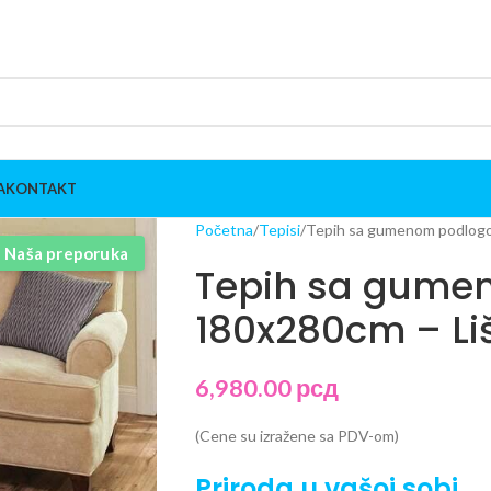
A
KONTAKT
Početna
Tepisi
Tepih sa gumenom podlogo
Naša preporuka
Tepih sa gume
180x280cm – Li
6,980.00
рсд
(Cene su izražene sa PDV-om)
Priroda u vašoj sobi