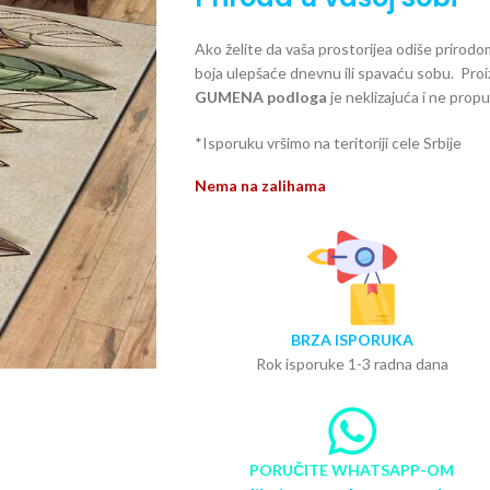
Ako želite da vaša prostorijea odiše prirodom
boja ulepšaće dnevnu ili spavaću sobu. Pr
GUMENA podloga
je neklizajuća i ne prop
*Isporuku vršimo na teritoriji cele Srbije
Nema na zalihama
BRZA ISPORUKA
Rok isporuke 1-3 radna dana
PORUČITE WHATSAPP-OM