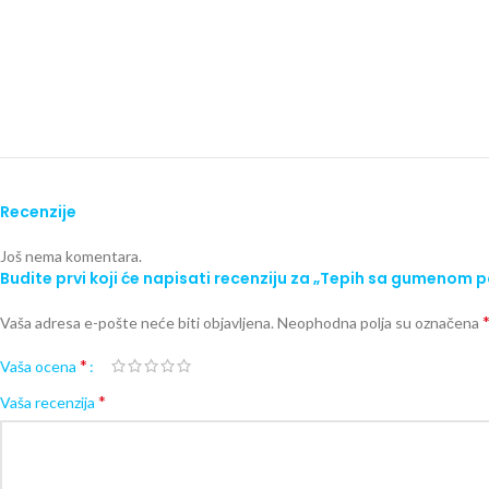
Recenzije
Još nema komentara.
Budite prvi koji će napisati recenziju za „Tepih sa gumenom
Vaša adresa e-pošte neće biti objavljena.
Neophodna polja su označena
*
Vaša ocena
*
Vaša recenzija