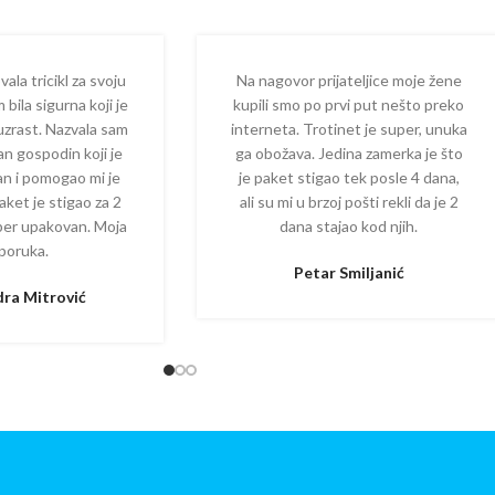
la tricikl za svoju
Na nagovor prijateljice moje žene
 bila sigurna koji je
kupili smo po prvi put nešto preko
 uzrast. Nazvala sam
interneta. Trotinet je super, unuka
dan gospodin koji je
ga obožava. Jedina zamerka je što
zan i pomogao mi je
je paket stigao tek posle 4 dana,
aket je stigao za 2
ali su mi u brzoj pošti rekli da je 2
per upakovan. Moja
dana stajao kod njih.
poruka.
Petar Smiljanić
ra Mitrović