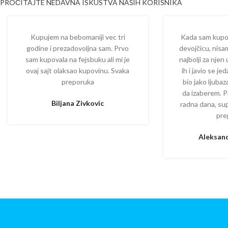
PROČITAJTE NEDAVNA ISKUSTVA NAŠIH KORISNIKA
Kupujem na bebomaniji vec tri
Kada sam kupova
godine i prezadovoljna sam. Prvo
devojčicu, nisam
sam kupovala na fejsbuku ali mi je
najbolji za njen
ovaj sajt olaksao kupovinu. Svaka
ih i javio se je
preporuka
bio jako ljuba
da izaberem. P
Biljana Zivkovic
radna dana, su
pre
Aleksand