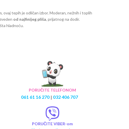
, ovaj tepih je odličan izbor. Moderan, nežnih i toplih
oizveden
od najfinijeg pliša
, prijatnog na dodir.
ušta hladnoću.
PORUČITE TELEFONOM
061 61 16 270
|
032 406 707
PORUČITE VIBER-om