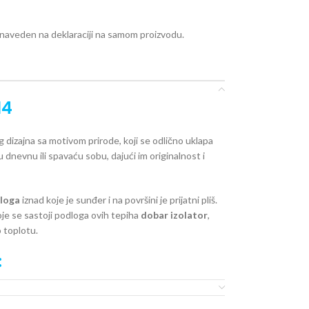
e naveden na deklaraciji na samom proizvodu.
14
 dizajna sa motivom prirode, koji se odlično uklapa
 dnevnu ili spavaću sobu, dajući im originalnost i
dloga
iznad koje je sunđer i na površini je prijatni pliš.
je se sastoji podloga ovih tepiha
dobar izolator
,
 toplotu.
: