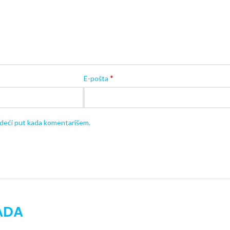
Raspoloživost proizvoda
možete proveriti
info.bebomanija@gmail.com
Pogledajte sve
tepihe za dnevnu sobu
kli
Korisne informacije
Svaki proizvod isporučujemo
u originalno
*
E-pošta
edeći put kada komentarišem.
ADA