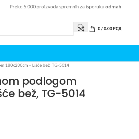
Preko 5.000 proizvoda spremnih za isporuku
odmah
0
/
0.00
РСД
m 180x280cm – Lišće bež, TG-5014
nom podlogom
šće bež, TG-5014