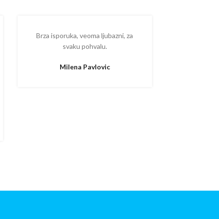
Brza isporuka, veoma ljubazni, za
Ispostova
svaku pohvalu.
upakovano
proizvodom
Milena Pavlovic
Aleksa