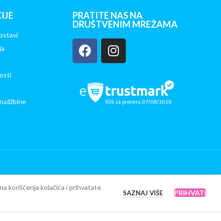
IJE
PRATITE NAS NA
DRUŠTVENIM MREŽAMA
ostavi
ja
osti
rudžbine
ma korišćenja kolačića i prihvatate
PRIHVATI
SAZNAJ VIŠE