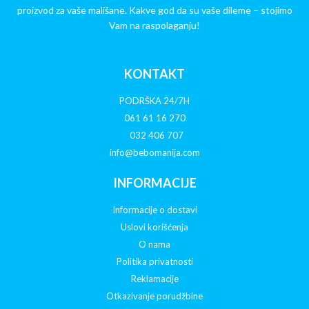
proizvod za vaše mališane. Kakve god da su vaše dileme – stojimo
Vam na raspolaganju!
KONTAKT
PODRŠKA 24/7H
061 61 16 270
032 406 707
info@bebomanija.com
INFORMACIJE
Informacije o dostavi
Uslovi korišćenja
O nama
Politika privatnosti
Reklamacije
Otkazivanje porudžbine