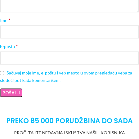
*
Ime
*
E-pošta
Sačuvaj moje ime, e-poštu i veb mesto u ovom pregledaču veba za
sledeći put kada komentarišem.
PREKO 85 000 PORUDŽBINA DO SADA
PROČITAJTE NEDAVNA ISKUSTVA NAŠIH KORISNIKA