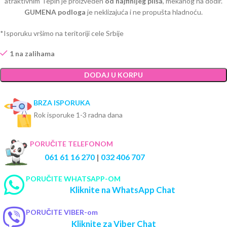
atraktivnim Tepih je proizveden
od najfinijeg pliša
, mekanog na dodir.
GUMENA podloga
je neklizajuća i ne propušta hladnoću.
*Isporuku vršimo na teritoriji cele Srbije
1 na zalihama
DODAJ U KORPU
BRZA ISPORUKA
Rok isporuke 1-3 radna dana
PORUČITE TELEFONOM
061 61 16 270
|
032 406 707
PORUČITE WHATSAPP-OM
Kliknite na WhatsApp Chat
PORUČITE VIBER-om
Kliknite za Viber Chat