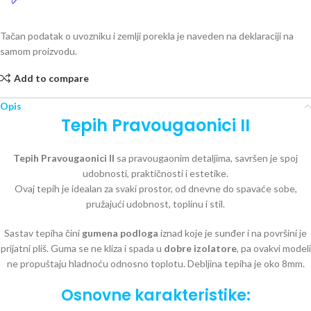
Tačan podatak o uvozniku i zemlji porekla je naveden na deklaraciji na
samom proizvodu.
Add to compare
Opis
Tepih Pravougaonici II
Tepih Pravougaonici II
sa pravougaonim detaljima, savršen je spoj
udobnosti, praktičnosti i estetike.
Ovaj tepih je idealan za svaki prostor, od dnevne do spavaće sobe,
pružajući udobnost, toplinu i stil.
Sastav tepiha čini
gumena podloga
iznad koje je sunđer i na površini je
prijatni pliš. Guma se ne kliza i spada u
dobre izolatore
, pa ovakvi modeli
ne propuštaju hladnoću odnosno toplotu. Debljina tepiha je oko 8mm.
Osnovne karakteristike: