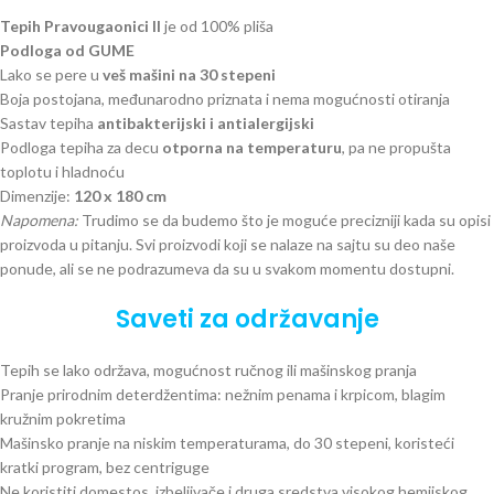
Tepih Pravougaonici II
je od 100% pliša
Podloga od GUME
Lako se pere u
veš mašini na 30 stepeni
Boja postojana, međunarodno priznata i nema mogućnosti otiranja
Sastav tepiha
antibakterijski i antialergijski
Podloga tepiha za decu
otporna na temperaturu
, pa ne propušta
toplotu i hladnoću
Dimenzije:
120 x 180 cm
Napomena:
Trudimo se da budemo što je moguće precizniji kada su opisi
proizvoda u pitanju. Svi proizvodi koji se nalaze na sajtu su deo naše
ponude, ali se ne podrazumeva da su u svakom momentu dostupni.
Saveti za održavanje
Tepih se lako održava, mogućnost ručnog ili mašinskog pranja
Pranje prirodnim deterdžentima: nežnim penama i krpicom, blagim
kružnim pokretima
Mašinsko pranje na niskim temperaturama, do 30 stepeni, koristeći
kratki program, bez centriguge
Ne koristiti domestos, izbeljivače i druga sredstva visokog hemijskog