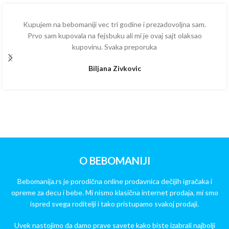
Kupujem na bebomaniji vec tri godine i prezadovoljna sam.
Prvo sam kupovala na fejsbuku ali mi je ovaj sajt olaksao
kupovinu. Svaka preporuka
Biljana Zivkovic
O BEBOMANIJI
Bebomanija.rs je porodična online prodavnica dečijih igračaka i
opreme za decu i bebe. Mi nismo klasična internet prodaja, mi smo
ispred svega roditelji i tako pristupamo svakoj prodaji.
Uvek nastojimo da damo prave savete kako biste izabrali najbolji