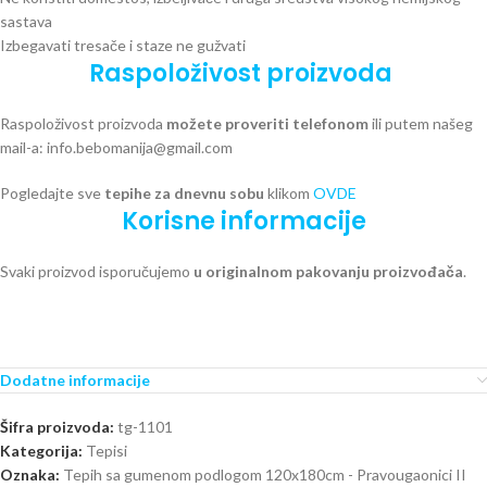
sastava
Izbegavati tresače i staze ne gužvati
Raspoloživost proizvoda
Raspoloživost proizvoda
možete proveriti telefonom
ili putem našeg
mail-a: info.bebomanija@gmail.com
Pogledajte sve
tepihe za dnevnu sobu
klikom
OVDE
Korisne informacije
Svaki proizvod isporučujemo
u originalnom pakovanju proizvođača
.
Dodatne informacije
Šifra proizvoda:
tg-1101
Kategorija:
Tepisi
Oznaka:
Tepih sa gumenom podlogom 120x180cm - Pravougaonici II