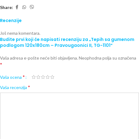
Share:
Recenzije
Još nema komentara.
Budite prvi koji će napisati recenziju za „Tepih sa gumenom
podlogom 120x180cm – Pravougaonici II, TG-1101“
Vaša adresa e-pošte neće biti objavljena.
Neophodna polja su označena
*
*
Vaša ocena
*
Vaša recenzija