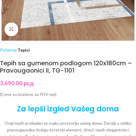
Click to enlarge
Početna
Tepisi
Tepih sa gumenom podlogom 120x180cm –
Pravougaonici II, TG-1101
3,690.00
рсд
(Cene su izražene sa PDV-om)
Za lepši izgled Vašeg doma
Ovaj tepih je idealan za svaku prostoriju vašeg doma. Detalji u obliku
pravougaonika dodaju estetski element, čineći tepih elegantnim i