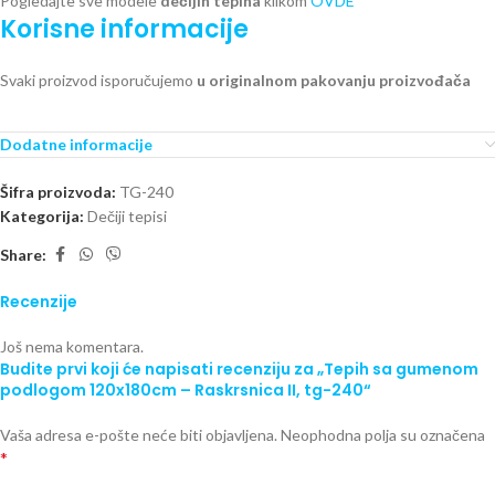
Pogledajte sve modele
dečijih tepiha
klikom
OVDE
Korisne informacije
Svaki proizvod isporučujemo
u originalnom pakovanju proizvođača
Dodatne informacije
Šifra proizvoda:
TG-240
Kategorija:
Dečiji tepisi
Share:
Recenzije
Još nema komentara.
Budite prvi koji će napisati recenziju za „Tepih sa gumenom
podlogom 120x180cm – Raskrsnica II, tg-240“
Vaša adresa e-pošte neće biti objavljena.
Neophodna polja su označena
*