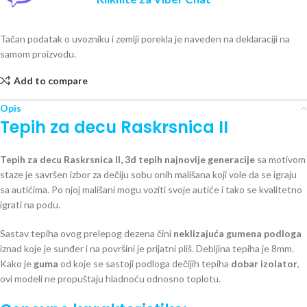
Tačan podatak o uvozniku i zemlji porekla je naveden na deklaraciji na
samom proizvodu.
Add to compare
Opis
Tepih za decu Raskrsnica II
Tepih za decu Raskrsnica II, 3d tepih najnovije generacije
sa motivom
staze je savršen izbor za dečiju sobu onih mališana koji vole da se igraju
sa autićima. Po njoj mališani mogu voziti svoje autiće i tako se kvalitetno
igrati na podu.
Sastav tepiha ovog prelepog dezena čini
neklizajuća gumena podloga
iznad koje je sunđer i na površini je prijatni pliš. Debljina tepiha je 8mm.
Kako je
guma
od koje se sastoji podloga dečijih tepiha
dobar izolator
,
ovi modeli ne propuštaju hladnoću odnosno toplotu.