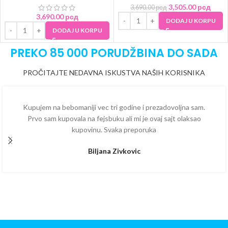
3,505.00
рсд
3,690.00
рсд
3,690.00
рсд
DODAJ U KORPU
DODAJ U KORPU
PREKO 85 000 PORUDŽBINA DO SADA
PROČITAJTE NEDAVNA ISKUSTVA NAŠIH KORISNIKA
Kupujem na bebomaniji vec tri godine i prezadovoljna sam.
Prvo sam kupovala na fejsbuku ali mi je ovaj sajt olaksao
kupovinu. Svaka preporuka
Biljana Zivkovic