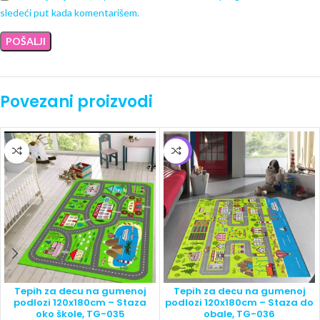
sledeći put kada komentarišem.
Povezani proizvodi
-5%
Tepih za decu na gumenoj
Tepih za decu na gumenoj
podlozi 120x180cm – Staza
podlozi 120x180cm – Staza do
oko škole, TG-035
obale, TG-036