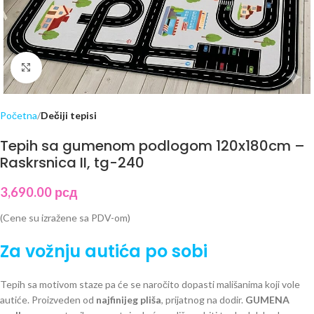
Click to enlarge
Početna
Dečiji tepisi
Tepih sa gumenom podlogom 120x180cm –
Raskrsnica II, tg-240
3,690.00
рсд
(Cene su izražene sa PDV-om)
Za vožnju autića po sobi
Tepih sa motivom staze pa će se naročito dopasti mališanima koji vole
autiće. Proizveden od
najfinijeg pliša
, prijatnog na dodir.
GUMENA