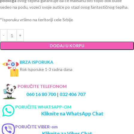
podloga
ovog tepiha garantuje da će mališanu biti toplo dok bude
sedeo na podu, vozeći svoje autiće po stazi ovog fantastičnog tepiha.
*Isporuku vršimo na teritoriji cele Srbije
DODAJ U KORPU
BRZA ISPORUKA
Rok isporuke 1-3 radna dana
PORUČITE TELEFONOM
060 16 80 700
|
032 406 707
PORUČITE WHATSAPP-OM
Kliknite na WhatsApp Chat
PORUČITE VIBER-om
Kliknite za Viber Chat