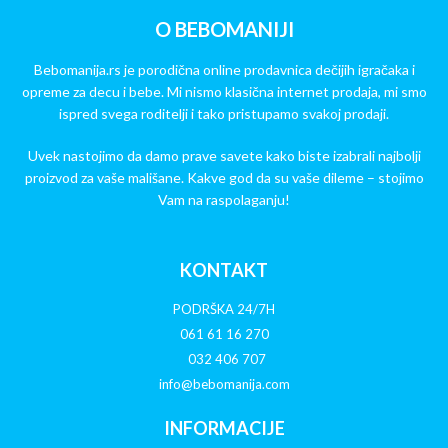
O BEBOMANIJI
Bebomanija.rs je porodična online prodavnica dečijih igračaka i
opreme za decu i bebe. Mi nismo klasična internet prodaja, mi smo
ispred svega roditelji i tako pristupamo svakoj prodaji.
Uvek nastojimo da damo prave savete kako biste izabrali najbolji
proizvod za vaše mališane. Kakve god da su vaše dileme – stojimo
Vam na raspolaganju!
KONTAKT
PODRŠKA 24/7H
061 61 16 270
032 406 707
info@bebomanija.com
INFORMACIJE