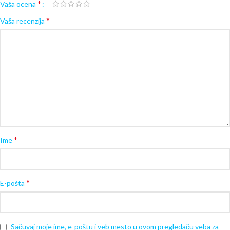
*
Vaša ocena
*
Vaša recenzija
*
Ime
*
E-pošta
Sačuvaj moje ime, e-poštu i veb mesto u ovom pregledaču veba za