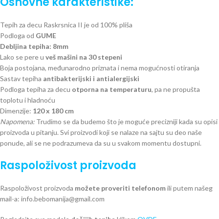
Osnovne karakteristike:
Tepih za decu Raskrsnica II je od 100% pliša
Podloga od
GUME
Debljina tepiha: 8mm
Lako se pere u
veš mašini na 30 stepeni
Boja postojana, međunarodno priznata i nema mogućnosti otiranja
Sastav tepiha
antibakterijski i antialergijski
Podloga tepiha za decu
otporna na temperaturu
, pa ne propušta
toplotu i hladnoću
Dimenzije:
120 x 180 cm
Napomena:
Trudimo se da budemo što je moguće precizniji kada su opisi
proizvoda u pitanju. Svi proizvodi koji se nalaze na sajtu su deo naše
ponude, ali se ne podrazumeva da su u svakom momentu dostupni.
Raspoloživost proizvoda
Raspoloživost proizvoda
možete proveriti telefonom
ili putem našeg
mail-a: info.bebomanija@gmail.com