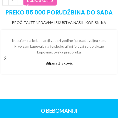
DODAJ U KORPU
PREKO 85 000 PORUDŽBINA DO SADA
PROČITAJTE NEDAVNA ISKUSTVA NAŠIH KORISNIKA
Kupujem na bebomaniji vec tri godine i prezadovoljna sam.
Prvo sam kupovala na fejsbuku ali mi je ovaj sajt olaksao
kupovinu. Svaka preporuka
Biljana Zivkovic
O BEBOMANIJI