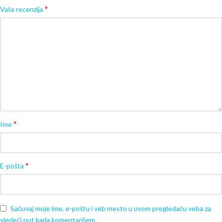
*
Vaša recenzija
*
Ime
*
E-pošta
Sačuvaj moje ime, e-poštu i veb mesto u ovom pregledaču veba za
sledeći put kada komentarišem.