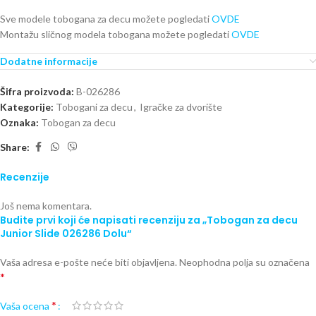
Sve modele tobogana za decu možete pogledati
OVDE
Montažu sličnog modela tobogana možete pogledati
OVDE
Dodatne informacije
Šifra proizvoda:
B-026286
Kategorije:
Tobogani za decu
,
Igračke za dvorište
Oznaka:
Tobogan za decu
Share:
Recenzije
Još nema komentara.
Budite prvi koji će napisati recenziju za „Tobogan za decu
Junior Slide 026286 Dolu“
Vaša adresa e-pošte neće biti objavljena.
Neophodna polja su označena
*
*
Vaša ocena