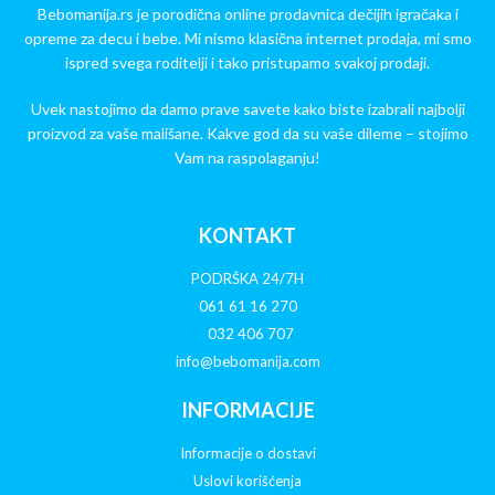
Bebomanija.rs je porodična online prodavnica dečijih igračaka i
opreme za decu i bebe. Mi nismo klasična internet prodaja, mi smo
ispred svega roditelji i tako pristupamo svakoj prodaji.
Uvek nastojimo da damo prave savete kako biste izabrali najbolji
proizvod za vaše mališane. Kakve god da su vaše dileme – stojimo
Vam na raspolaganju!
KONTAKT
PODRŠKA 24/7H
061 61 16 270
032 406 707
info@bebomanija.com
INFORMACIJE
Informacije o dostavi
Uslovi korišćenja