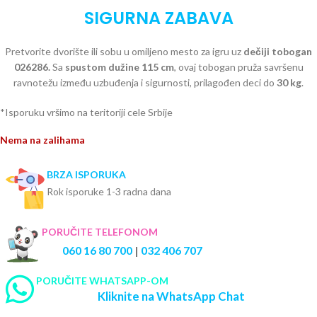
SIGURNA ZABAVA
Pretvorite dvorište ili sobu u omiljeno mesto za igru uz
dečiji tobogan
026286.
Sa
spustom dužine 115 cm
, ovaj tobogan pruža savršenu
ravnotežu između uzbuđenja i sigurnosti, prilagođen deci do
30 kg
.
*Isporuku vršimo na teritoriji cele Srbije
Nema na zalihama
BRZA ISPORUKA
Rok isporuke 1-3 radna dana
PORUČITE TELEFONOM
060 16 80 700
|
032 406 707
PORUČITE WHATSAPP-OM
Kliknite na WhatsApp Chat