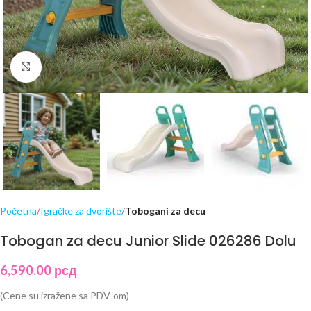
Click to enlarge
Početna
Igračke za dvorište
Tobogani za decu
Tobogan za decu Junior Slide 026286 Dolu
6,590.00
рсд
(Cene su izražene sa PDV-om)