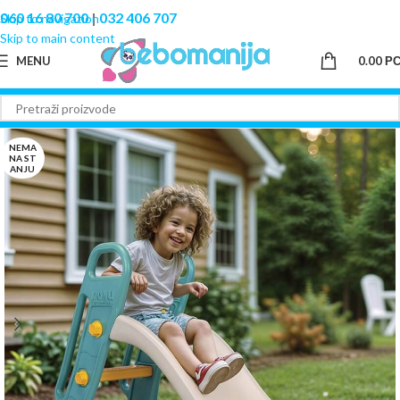
060 16 80 700
|
032 406 707
Skip to navigation
Skip to main content
MENU
0.00
Р
NEMA
NA ST
ANJU