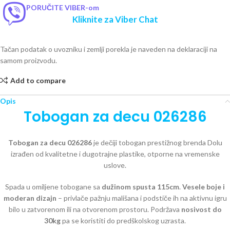
PORUČITE VIBER-om
Kliknite za Viber Chat
Tačan podatak o uvozniku i zemlji porekla je naveden na deklaraciji na
samom proizvodu.
Add to compare
Opis
Tobogan za decu 026286
Tobogan za decu 026286
je dečiji tobogan prestižnog brenda Dolu
izrađen od kvalitetne i dugotrajne plastike, otporne na vremenske
uslove.
Spada u omiljene tobogane sa
dužinom spusta 115cm
.
Vesele boje i
moderan dizajn
– privlače pažnju mališana i podstiče ih na aktivnu igru
bilo u zatvorenom ili na otvorenom prostoru. Podržava
nosivost do
30kg
pa se koristiti do predškolskog uzrasta.