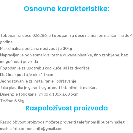
Osnovne karakteristike:
Tobogan za decu 026286
je
tobogan za decu
namenjen mališanima do 4
godine
Maksimalna podržana
nosivost je 30kg
Napravljen je od veoma kvalitetne duvane plastike, fino zaobljene, bez
mogućnosti povreda
Pogodan je za upotrebu kod kuće, ali i za dvorište
Dužina spusta
je oko 115cm
Jednostavan je za instaliranje i održavanje
Jaka plastika je garant sigurnosti i stabilnosti mališana
Dimenzije tobogana: v.90x d.135x š.60,5cm
Težina: 6.5kg
Raspoloživost proizvoda
Raspoloživost proizvoda možete proveriti telefonom ili putem našeg
mail-a: info.bebomanija@gmail.com