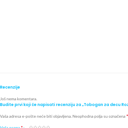
Recenzije
Još nema komentara.
Budite prvi koji će napisati recenziju za „Tobogan za decu R
Vaša adresa e-pošte neće biti objavljena.
Neophodna polja su označena
*
Vaša ocena