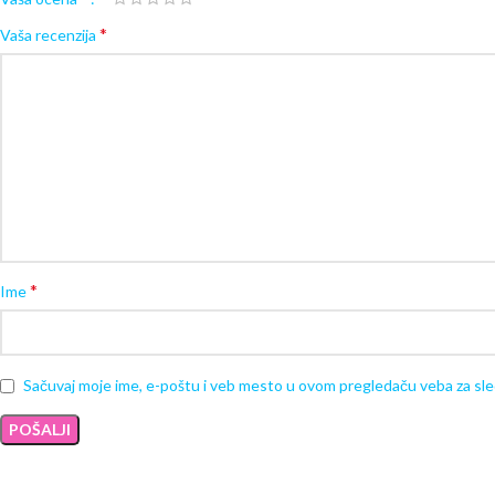
*
Vaša recenzija
*
Ime
Sačuvaj moje ime, e-poštu i veb mesto u ovom pregledaču veba za sl