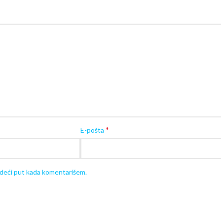
Preporučeni uzrast:
24+ meseci (2+ godin
Težina:
10 kg
Upotreba:
unutrašnja i spoljašnja
*
E-pošta
edeći put kada komentarišem.