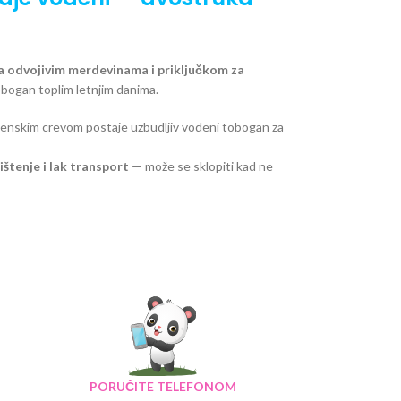
sa odvojivim merdevinama i priključkom za
bogan toplim letnjim danima.
enskim crevom postaje uzbudljiv vodeni tobogan za
tenje i lak transport
— može se sklopiti kad ne
PORUČITE TELEFONOM