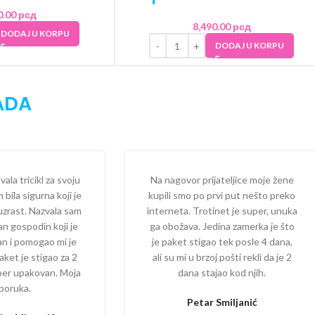
0.00
рсд
8,490.00
рсд
DODAJ U KORPU
DODAJ U KORPU
ADA
la tricikl za svoju
Na nagovor prijateljice moje žene
 bila sigurna koji je
kupili smo po prvi put nešto preko
 uzrast. Nazvala sam
interneta. Trotinet je super, unuka
dan gospodin koji je
ga obožava. Jedina zamerka je što
zan i pomogao mi je
je paket stigao tek posle 4 dana,
aket je stigao za 2
ali su mi u brzoj pošti rekli da je 2
per upakovan. Moja
dana stajao kod njih.
poruka.
Petar Smiljanić