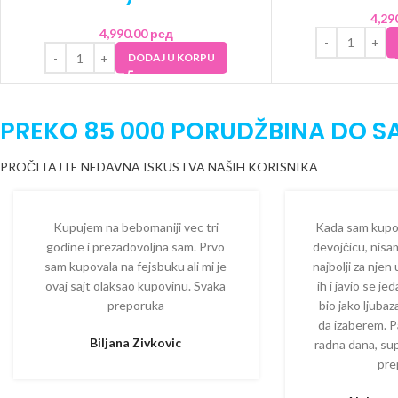
4,29
4,990.00
рсд
DODAJ U KORPU
PREKO 85 000 PORUDŽBINA DO S
PROČITAJTE NEDAVNA ISKUSTVA NAŠIH KORISNIKA
Kupujem na bebomaniji vec tri
Kada sam kupova
godine i prezadovoljna sam. Prvo
devojčicu, nisam
sam kupovala na fejsbuku ali mi je
najbolji za njen
ovaj sajt olaksao kupovinu. Svaka
ih i javio se je
preporuka
bio jako ljuba
da izaberem. P
Biljana Zivkovic
radna dana, su
pre