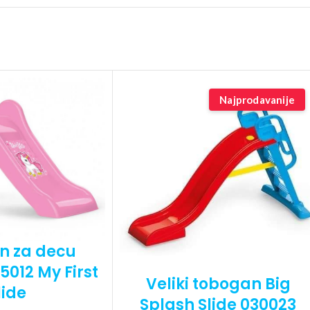
Najprodavanije
n za decu
5012 My First
Veliki tobogan Big
lide
Splash Slide 030023