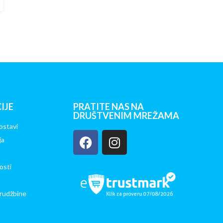
IJE
PRATITE NAS NA
DRUŠTVENIM MREŽAMA
ostavi
ja
osti
rudžbine