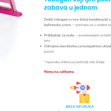
zabava u jednom
Dečji tobogan u roze-beloj kombinaciji 
baštensko crevo
— pretvara se u vodeni to
Priključak za vodu
— povezivanjem sa bašt
leto
Odvojive merdevine za kompaktno skladiš
koristi
*Isporuku vršimo na teritoriji cele Srbije
Nema na zalihama
BRZA ISPORUKA