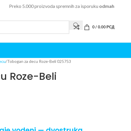
Preko 5.000 proizvoda spremnih za isporuku
odmah
0
/
0.00
РСД
ecu
Tobogan za decu Roze-Beli 025753
u Roze-Beli
staje vodeni — dvostruka