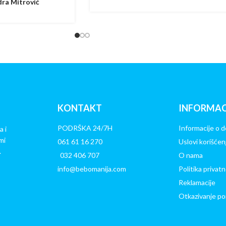
ra Mitrović
KONTAKT
INFORMAC
PODRŠKA 24/7H
Informacije o d
a i
mi
061 61 16 270
Uslovi korišćen
.
032 406 707
O nama
info@bebomanija.com
Politika privatn
Reklamacije
Otkazivanje po