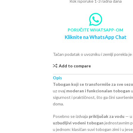
Rok isporuke 1-3 radna dana
PORUČITE WHATSAPP-OM
Kliknite na WhatsApp Chat
Tačan podatak o uvozniku i zemlji porekla j
Add to compare
Opis
Tobogan koji se transformiše za sve sezo
uz ovaj
moderan i funkcionalan tobogan
u
sigurnost i praktičnost, što ga čini savršenim
doma.
Posebno se izdvaja
priključak za vodu
— u 
uzbudljivi vodeni tobogan
jednostavnim p
u jednom: klasičan suvi tobogan zimi i u jes