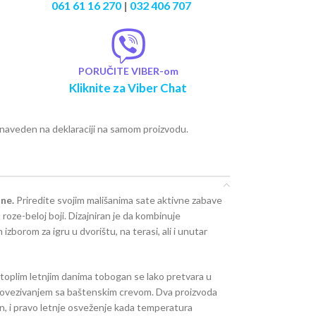
061 61 16 270
|
032 406 707
PORUČITE VIBER-om
Kliknite za Viber Chat
e naveden na deklaraciji na samom proizvodu.
ne.
Priredite svojim mališanima sate aktivne zabave
 roze-beloj boji. Dizajniran je da kombinuje
 izborom za igru u dvorištu, na terasi, ali i unutar
toplim letnjim danima tobogan se lako pretvara u
ovezivanjem sa baštenskim crevom. Dva proizvoda
en, i pravo letnje osveženje kada temperatura