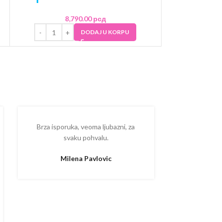
8,790.00
рсд
DODAJ U KORPU
Brza isporuka, veoma ljubazni, za
Ispostova
svaku pohvalu.
upakovano
proizvodom
Milena Pavlovic
Aleksa