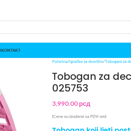
A
KONTAKT
Početna
Igračke za dvorište
Tobogani za d
Tobogan za dec
025753
3,990.00
рсд
(Cene su izražene sa PDV-om)
Tobogan koji ljeti po