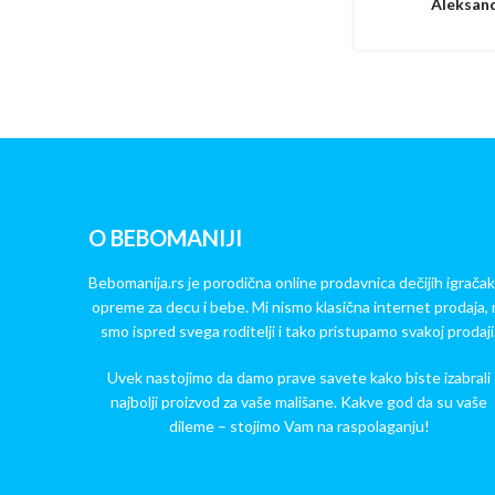
Aleksand
O BEBOMANIJI
Bebomanija.rs je porodična online prodavnica dečijih igračak
opreme za decu i bebe. Mi nismo klasična internet prodaja, 
smo ispred svega roditelji i tako pristupamo svakoj prodaji
Uvek nastojimo da damo prave savete kako biste izabrali
najbolji proizvod za vaše mališane. Kakve god da su vaše
dileme – stojimo Vam na raspolaganju!