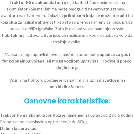
Traktor PS na akumulator rozi
je fantastično dečije vozilo na
akumulator koje mališanima može omogućiti neverovatnu zabavu i
avanturu na otvorenom. Dolazi sa
prikolicom koja se može otkačiti
, a
koja služi za različite aktivnosti kao što su prenos kamenčića, lišća, pruća,
peska ili dečijih igračaka. Zato je ovakvo vozilo namenjeno svim
ljubiteljima radova u dvorištu
, ali i mališanima koji kroz zabavu vole da
istražuju okolinu.
Mališani, mogu upravljati ovom mašinom uz pomoć
papučice za gas i
funkcionalnog volana, ali mogu vozilom upravljati i roditelji preko
daljinskog.
Vožnja na traktoru postaje je još zanimljivija uz
rad svetlosnih i
muzičkih efekata
.
Osnovne karakteristike:
Traktor PS na akumulator Rozi
je namenjen za uzrast od 2 do 6 godina
Preporuceno maksimalno opterećenje do 30kg
Daljinski upravljač