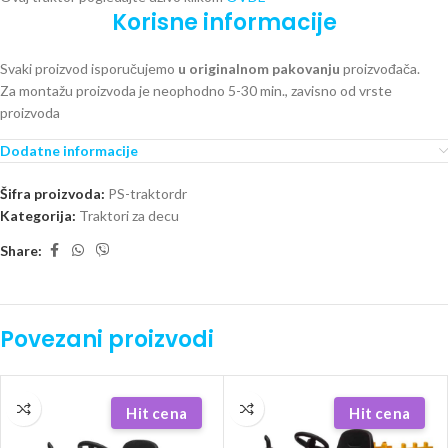
Korisne informacije
Svaki proizvod isporučujemo
u originalnom pakovanju
proizvođača.
Za montažu proizvoda je neophodno 5-30 min., zavisno od vrste
proizvoda
Dodatne informacije
Šifra proizvoda:
PS-traktordr
Kategorija:
Traktori za decu
Share:
Povezani proizvodi
Hit cena
Hit cena