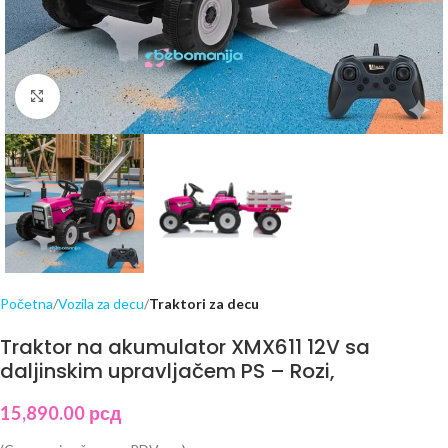
Click to enlarge
Početna
Vozila za decu
Traktori za decu
Traktor na akumulator XMX611 12V sa
daljinskim upravljačem PS – Rozi,
15,890.00
рсд