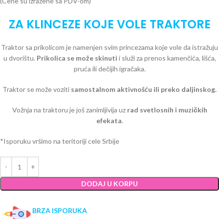
(Cene su izražene sa PDV-om)
ZA KLINCEZE KOJE VOLE TRAKTORE
Traktor sa prikolicom je namenjen svim princezama koje vole da istražuju
u dvorištu.
Prikolica se može skinuti
i služi za prenos kamenčića, lišća,
pruća ili dečijih igračaka.
Traktor se može voziti
samostalnom aktivnošću ili preko daljinskog.
Vožnja na traktoru je još zanimljivija uz
rad svetlosnih i muzičkih
efekata
.
*Isporuku vršimo na teritoriji cele Srbije
DODAJ U KORPU
BRZA ISPORUKA