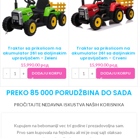
Traktor sa prikolicom na
Traktor sa prikolicom na
akumulator 261 sa daljinskim
akumulator 261 sa daljinskim
upravljačem – Zeleni
upravljačem – Crveni
15,990.00
рсд
15,990.00
рсд
DODAJ U KORPU
DODAJ U KORPU
PREKO 85 000 PORUDŽBINA DO SADA
PROČITAJTE NEDAVNA ISKUSTVA NAŠIH KORISNIKA
Kupujem na bebomaniji vec tri godine i prezadovoljna sam.
Prvo sam kupovala na fejsbuku ali mi je ovaj sajt olaksao