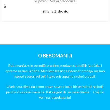
kupovinu. Svaka preporuka
Biljana Zivkovic
O BEBOMANIJI
Bebomanija.rs je porodična online prodavnica dečijih igračaka i
opreme za decu i bebe. Mi nismo klasična internet prodaja, mi smo
ispred svega roditelji i tako pristupamo svakoj prodaji.
Uvek nastojimo da damo prave savete kako biste izabrali najbolji
proizvod za vaše mališane. Kakve god da su vaše dileme – stojimo
Vam na raspolaganju!