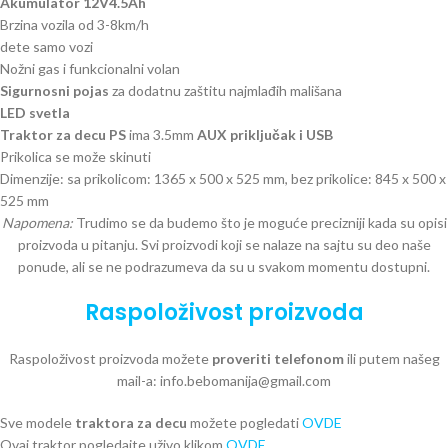
Akumulator 12V4.5Ah
Brzina vozila od 3-8km/h
dete samo vozi
Nožni gas i funkcionalni volan
Sigurnosni pojas
za dodatnu zaštitu najmlađih mališana
LED svetla
Traktor za decu PS
ima 3.5mm
AUX priključak i USB
Prikolica se može skinuti
Dimenzije: sa prikolicom: 1365 x 500 x 525 mm, bez prikolice: 845 x 500 x
525 mm
Napomena:
Trudimo se da budemo što je moguće precizniji kada su opisi
proizvoda u pitanju. Svi proizvodi koji se nalaze na sajtu su deo naše
ponude, ali se ne podrazumeva da su u svakom momentu dostupni.
Raspoloživost proizvoda
Raspoloživost proizvoda možete
proveriti telefonom
ili putem našeg
mail-a: info.bebomanija@gmail.com
Sve modele
traktora za decu
možete pogledati
OVDE
Ovaj traktor pogledajte uživo klikom
OVDE