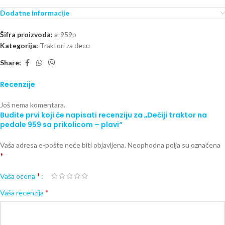
Dodatne informacije
Šifra proizvoda:
a-959p
Kategorija:
Traktori za decu
Share:
Recenzije
Još nema komentara.
Budite prvi koji će napisati recenziju za „Dečiji traktor na
pedale 959 sa prikolicom – plavi“
Vaša adresa e-pošte neće biti objavljena.
Neophodna polja su označena
*
*
Vaša ocena
*
Vaša recenzija