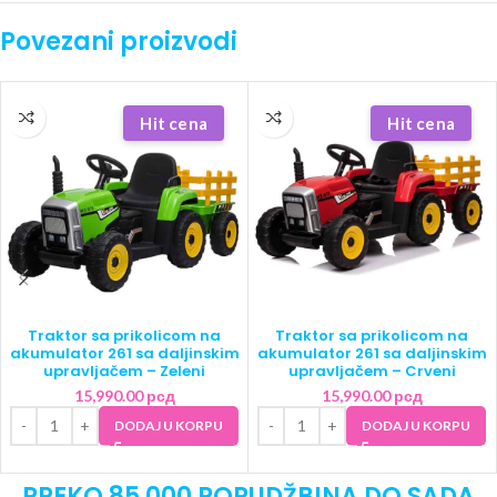
Povezani proizvodi
Hit cena
Hit cena
Traktor sa prikolicom na
Traktor sa prikolicom na
akumulator 261 sa daljinskim
akumulator 261 sa daljinskim
upravljačem – Zeleni
upravljačem – Crveni
15,990.00
рсд
15,990.00
рсд
DODAJ U KORPU
DODAJ U KORPU
PREKO 85 000 PORUDŽBINA DO SADA