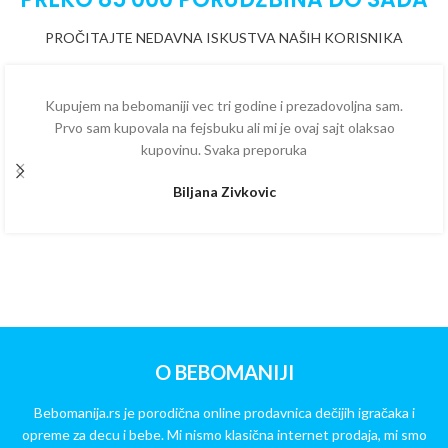
PROČITAJTE NEDAVNA ISKUSTVA NAŠIH KORISNIKA
Kupujem na bebomaniji vec tri godine i prezadovoljna sam.
Prvo sam kupovala na fejsbuku ali mi je ovaj sajt olaksao
kupovinu. Svaka preporuka
Biljana Zivkovic
O BEBOMANIJI
Bebomanija.rs je porodična online prodavnica dečijih igračaka i
opreme za decu i bebe. Mi nismo klasična internet prodaja, mi smo