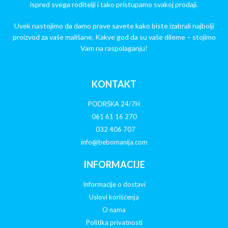
ispred svega roditelji i tako pristupamo svakoj prodaji.
Uvek nastojimo da damo prave savete kako biste izabrali najbolji
proizvod za vaše mališane. Kakve god da su vaše dileme – stojimo
Vam na raspolaganju!
KONTAKT
PODRŠKA 24/7H
061 61 16 270
032 406 707
info@bebomanija.com
INFORMACIJE
Informacije o dostavi
Uslovi korišćenja
O nama
Politika privatnosti