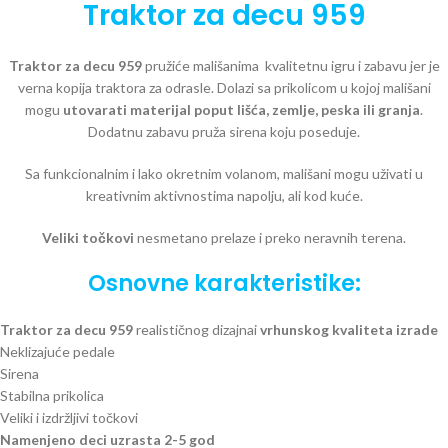
Traktor za decu 959
Traktor za decu 959
pružiće mališanima kvalitetnu igru i zabavu jer je
verna kopija traktora za odrasle. Dolazi sa prikolicom u kojoj mališani
mogu
utovarati materijal poput lišća, zemlje, peska ili granja
.
Dodatnu zabavu pruža sirena koju poseduje.
Sa funkcionalnim i lako okretnim volanom, mališani mogu uživati u
kreativnim aktivnostima napolju, ali kod kuće.
Veliki točkovi
nesmetano prelaze i preko neravnih terena.
Osnovne karakteristike:
Traktor za decu 959
realističnog dizajnai
vrhunskog kvaliteta izrade
Neklizajuće pedale
Sirena
Stabilna prikolica
Veliki i izdržljivi točkovi
Namenjeno deci uzrasta 2-5 god