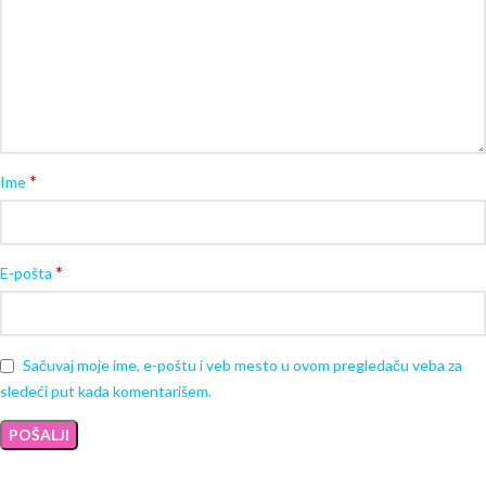
*
Ime
*
E-pošta
Sačuvaj moje ime, e-poštu i veb mesto u ovom pregledaču veba za
sledeći put kada komentarišem.