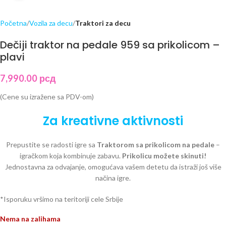
Početna
Vozila za decu
Traktori za decu
Dečiji traktor na pedale 959 sa prikolicom –
plavi
7,990.00
рсд
(Cene su izražene sa PDV-om)
Za kreativne aktivnosti
Prepustite se radosti igre sa
Traktorom sa prikolicom na pedale
–
igračkom koja kombinuje zabavu.
Prikolicu možete skinuti!
Jednostavna za odvajanje, omogućava vašem detetu da istraži još više
načina igre.
*Isporuku vršimo na teritoriji cele Srbije
Nema na zalihama