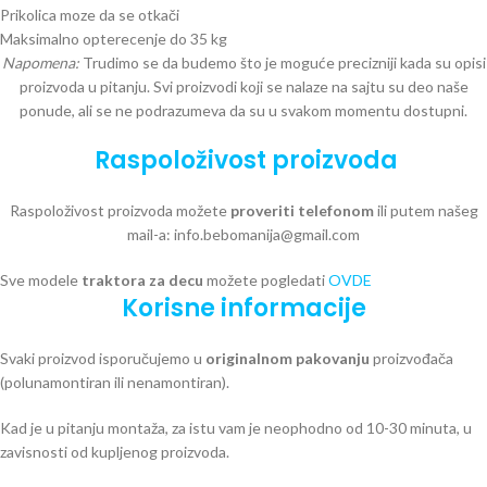
Prikolica moze da se otkači
Maksimalno opterecenje do 35 kg
Napomena:
Trudimo se da budemo što je moguće precizniji kada su opisi
proizvoda u pitanju. Svi proizvodi koji se nalaze na sajtu su deo naše
ponude, ali se ne podrazumeva da su u svakom momentu dostupni.
Raspoloživost proizvoda
Raspoloživost proizvoda možete
proveriti telefonom
ili putem našeg
mail-a: info.bebomanija@gmail.com
Sve modele
traktora za decu
možete pogledati
OVDE
Korisne informacije
Svaki proizvod isporučujemo u
originalnom pakovanju
proizvođača
(polunamontiran ili nenamontiran).
Kad je u pitanju montaža, za istu vam je neophodno od 10-30 minuta, u
zavisnosti od kupljenog proizvoda.