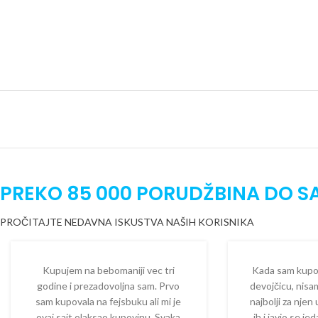
PREKO 85 000 PORUDŽBINA DO S
PROČITAJTE NEDAVNA ISKUSTVA NAŠIH KORISNIKA
Kupujem na bebomaniji vec tri
Kada sam kupova
godine i prezadovoljna sam. Prvo
devojčicu, nisam
sam kupovala na fejsbuku ali mi je
najbolji za njen
ovaj sajt olaksao kupovinu. Svaka
ih i javio se je