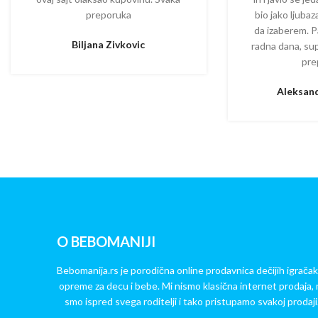
preporuka
bio jako ljuba
da izaberem. P
Biljana Zivkovic
radna dana, su
pre
Aleksand
O BEBOMANIJI
Bebomanija.rs je porodična online prodavnica dečijih igračak
opreme za decu i bebe. Mi nismo klasična internet prodaja, 
smo ispred svega roditelji i tako pristupamo svakoj prodaji