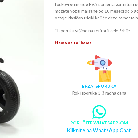
točkovi gumenog EVA punjenja garantuju ud
možete voziti mališane od 10 meseci do 5 go
ostaje klasičan tricikl koji će dete samostaln
*Isporuku vršimo na teritoriji cele Srbije
Nema na zalihama
BRZA ISPORUKA
Rok isporuke 1-3 radna dana
PORUČITE WHATSAPP-OM
Kliknite na WhatsApp Chat