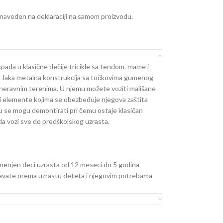
e naveden na deklaraciji na samom proizvodu.
 spada u klasične dečije tricikle sa tendom, mame i
na. Jaka metalna konstrukcija sa točkovima gumenog
neravnim terenima. U njemu možete voziti mališane
e i elemente kojima se obezbeđuje njegova zaštita
lu se mogu demontirati pri čemu ostaje klasičan
da vozi sve do predškolskog uzrasta.
namenjen deci uzrasta od 12 meseci do 5 godina
ođavate prema uzrastu deteta i njegovim potrebama
icikla-guralice, čija je duzina oko 90 cm, a visina
 koja je otporna na atmosferske prilike i ne bledi na