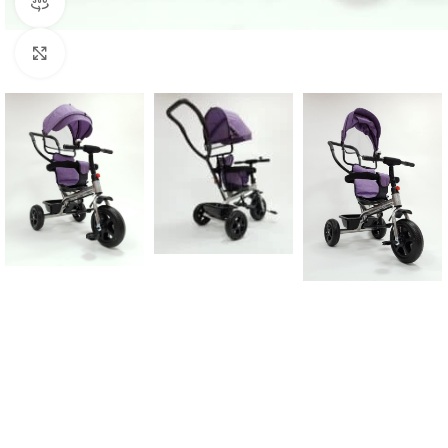
360 product view
Click to enlarge