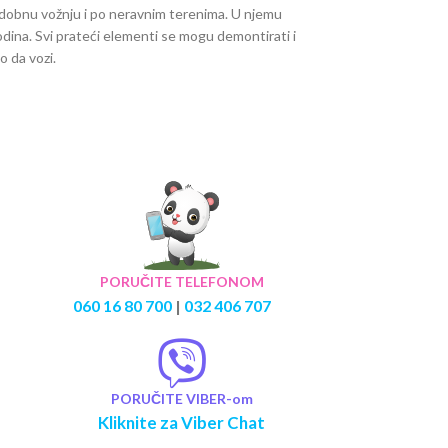
obnu vožnju i po neravnim terenima. U njemu
dina. Svi prateći elementi se mogu demontirati i
o da vozi.
PORUČITE TELEFONOM
060 16 80 700
|
032 406 707
PORUČITE VIBER-om
Kliknite za Viber Chat