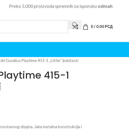
Preko 5.000 proizvoda spremnih za isporuku
odmah
0
/
0.00
РСД
cikl Guralica Playtime 415-1 „Little“ ljubičasti
 Playtime 415-1
i
ednostavnog dizajna. Jaka metalna konstrukcija i