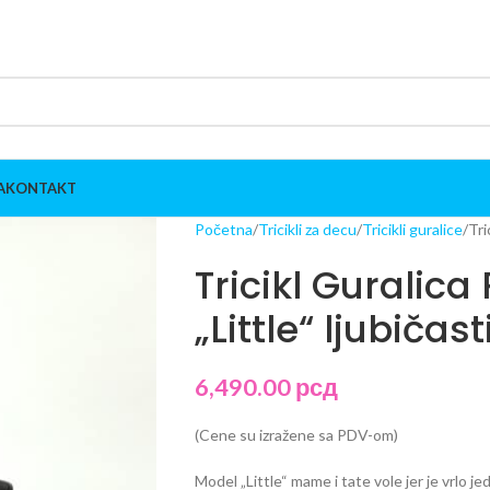
A
KONTAKT
Početna
Tricikli za decu
Tricikli guralice
Tri
Tricikl Guralica
„Little“ ljubičast
6,490.00
рсд
(Cene su izražene sa PDV-om)
Model „Little“ mame i tate vole jer je vrlo j