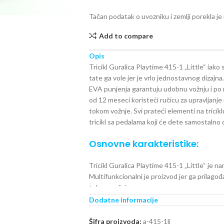
Tačan podatak o uvozniku i zemlji porekla j
Add to compare
Opis
Tricikl Guralica Playtime 415-1 „Little“ iako
tate ga vole jer je vrlo jednostavnog dizaj
EVA punjenja garantuju udobnu vožnju i po 
od 12 meseci koristeći ručicu za upravljanj
tokom vožnje. Svi prateći elementi na tricik
tricikl sa pedalama koji će dete samostalno 
Osnovne karakteristike:
Tricikl Guralica Playtime 415-1 „Little“ je 
Multifunkcionalni je proizvod jer ga prilag
tokom vožnje
Jaka metalna konstrukcija cini osnovu ovog tr
Dodatne informacije
preko 1m.
Plasticni delovi su izradjeni od jake plastike
Šifra proizvoda:
a-415-1lj