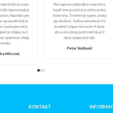
Ovakav vid aktivnosti na triciklu je odlična 
la tricikl za svoju
Na nagovor prijateljice moje žene
Nosivost tricikla je do 35kg korisnika
 bila sigurna koji je
kupili smo po prvi put nešto preko
Dimenzije 88x46x91.5cm
 uzrast. Nazvala sam
interneta. Trotinet je super, unuka
Težina: 6kg
dan gospodin koji je
ga obožava. Jedina zamerka je što
Raspoloživost proizvoda
zan i pomogao mi je
je paket stigao tek posle 4 dana,
aket je stigao za 2
ali su mi u brzoj pošti rekli da je 2
per upakovan. Moja
dana stajao kod njih.
Raspoloživost proizvoda možete proveriti te
poruka.
info.bebomanija@gmail.com
Petar Smiljanić
ra Mitrović
Uputstvo za montazu:
https://aristom.rs/
Ako želite da pogledate model „Bella“ u svim
ovde:
https://bebomanija.com/?s=tricikl+
Pogledaj sve modele tricikala za decu kliko
KONTAKT
INFORMAC