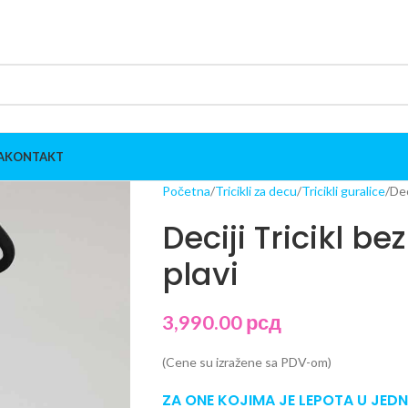
A
KONTAKT
Početna
Tricikli za decu
Tricikli guralice
Dec
Deciji Tricikl be
plavi
3,990.00
рсд
(Cene su izražene sa PDV-om)
ZA ONE KOJIMA JE LEPOTA U JE