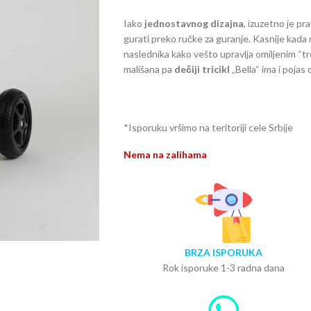
Iako
jednostavnog dizajna
, izuzetno je pr
gurati preko ručke za guranje. Kasnije kada 
naslednika kako vešto upravlja omiljenim “tro
mališana pa
dečiji tricikl
„Bella“ ima i pojas 
*Isporuku vršimo na teritoriji cele Srbije
Nema na zalihama
BRZA ISPORUKA
Rok isporuke 1-3 radna dana