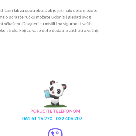
aktičan i lak za upotrebu. Dok je još malo dete možete
malo poraste ručku možete ukloniti i gledati svog
točkašem”. Dizajneri su mislili i na sigurnost vaših
oko struka koji će vase dete dodatno zaštititi u vožnji.
PORUČITE TELEFONOM
061 61 16 270
|
032 406 707