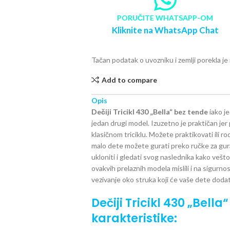
PORUČITE WHATSAPP-OM
Kliknite na WhatsApp Chat
Tačan podatak o uvozniku i zemlji porekla j
Add to compare
Opis
Dečiji Tricikl 430 „Bella“ bez tende
iako j
jedan drugi model. Izuzetno je praktičan jer p
klasičnom triciklu. Možete praktikovati ili ro
malo dete možete gurati preko ručke za gur
ukloniti i gledati svog naslednika kako vešto
ovakvih prelaznih modela mislili i na sigurno
vezivanje oko struka koji će vaše dete dodatn
Dečiji Tricikl 430 „Bell
karakteristike: