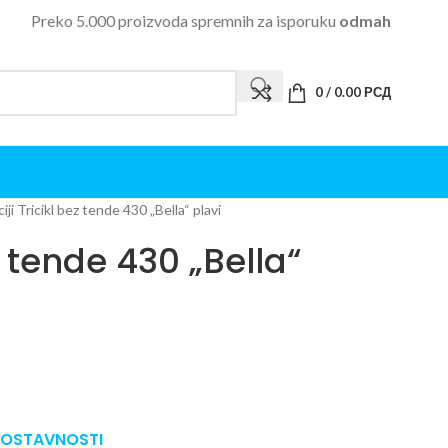
Preko 5.000 proizvoda spremnih za isporuku
odmah
0
/
0.00
РСД
iji Tricikl bez tende 430 „Bella“ plavi
z tende 430 „Bella“
DNOSTAVNOSTI