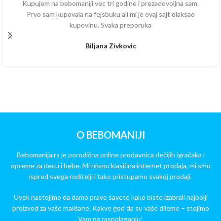
Kupujem na bebomaniji vec tri godine i prezadovoljna sam.
Prvo sam kupovala na fejsbuku ali mi je ovaj sajt olaksao
kupovinu. Svaka preporuka
Biljana Zivkovic
O BEBOMANIJI
Bebomanija.rs je porodična online prodavnica dečijih igračaka i
opreme za decu i bebe. Mi nismo klasična internet prodaja, mi smo
ispred svega roditelji i tako pristupamo svakoj prodaji.
Uvek nastojimo da damo prave savete kako biste izabrali najbolji
proizvod za vaše mališane. Kakve god da su vaše dileme – stojimo
Vam na raspolaganju!