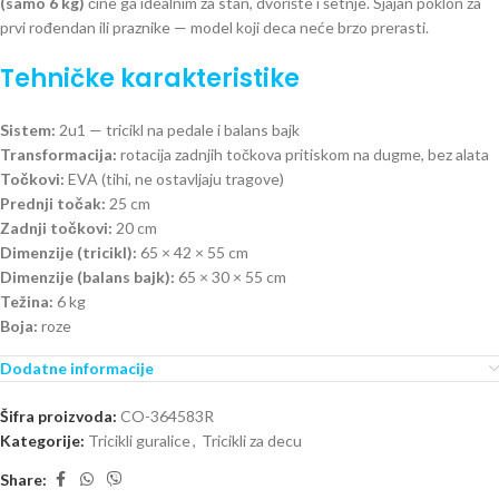
(samo 6 kg)
čine ga idealnim za stan, dvorište i šetnje. Sjajan poklon za
prvi rođendan ili praznike — model koji deca neće brzo prerasti.
Tehničke karakteristike
Sistem:
2u1 — tricikl na pedale i balans bajk
Transformacija:
rotacija zadnjih točkova pritiskom na dugme, bez alata
Točkovi:
EVA (tihi, ne ostavljaju tragove)
Prednji točak:
25 cm
Zadnji točkovi:
20 cm
Dimenzije (tricikl):
65 × 42 × 55 cm
Dimenzije (balans bajk):
65 × 30 × 55 cm
Težina:
6 kg
Boja:
roze
Dodatne informacije
Šifra proizvoda:
CO-364583R
Kategorije:
Tricikli guralice
,
Tricikli za decu
Share: