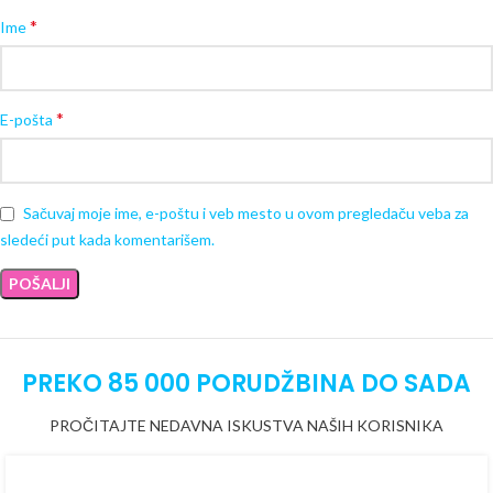
*
Ime
*
E-pošta
Sačuvaj moje ime, e-poštu i veb mesto u ovom pregledaču veba za
sledeći put kada komentarišem.
PREKO 85 000 PORUDŽBINA DO SADA
PROČITAJTE NEDAVNA ISKUSTVA NAŠIH KORISNIKA