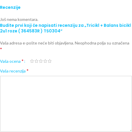
Recenzije
Još nema komentara.
Budite prvi koji će napisati recenziju za „Tricikl + Balans bicikl
2u1 roze ( 364583R ) TS0304“
Vaša adresa e-pošte neće biti objavljena.
Neophodna polja su označena
*
*
Vaša ocena
*
Vaša recenzija