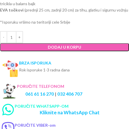
tricikla u balans bajk
EVA točkovi
(prednji 25 cm, zadnji 20 cm) za tihu, glatku i sigurnu vožnju
*Isporuku vršimo na teritoriji cele Srbije
DODAJ U KORPU
BRZA ISPORUKA
Rok isporuke 1-3 radna dana
PORUČITE TELEFONOM
061 61 16 270
|
032 406 707
PORUČITE WHATSAPP-OM
Kliknite na WhatsApp Chat
PORUČITE VIBER-om