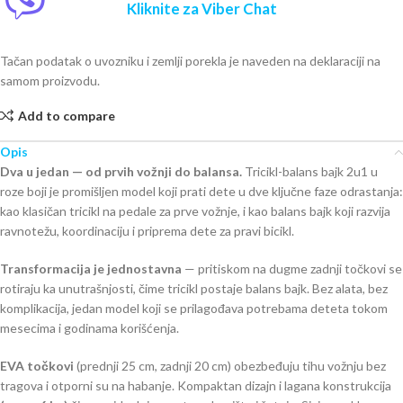
Kliknite za Viber Chat
Tačan podatak o uvozniku i zemlji porekla je naveden na deklaraciji na
samom proizvodu.
Add to compare
Opis
Dva u jedan — od prvih vožnji do balansa.
Tricikl-balans bajk 2u1 u
roze boji je promišljen model koji prati dete u dve ključne faze odrastanja:
kao klasičan tricikl na pedale za prve vožnje, i kao balans bajk koji razvija
ravnotežu, koordinaciju i priprema dete za pravi bicikl.
Transformacija je jednostavna
— pritiskom na dugme zadnji točkovi se
rotiraju ka unutrašnjosti, čime tricikl postaje balans bajk. Bez alata, bez
komplikacija, jedan model koji se prilagođava potrebama deteta tokom
mesecima i godinama korišćenja.
EVA točkovi
(prednji 25 cm, zadnji 20 cm) obezbeđuju tihu vožnju bez
tragova i otporni su na habanje. Kompaktan dizajn i lagana konstrukcija