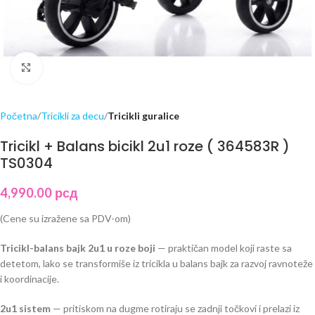
Click to enlarge
Početna
Tricikli za decu
Tricikli guralice
Tricikl + Balans bicikl 2u1 roze ( 364583R )
TS0304
4,990.00
рсд
(Cene su izražene sa PDV-om)
Tricikl-balans bajk 2u1 u roze boji
— praktičan model koji raste sa
detetom, lako se transformiše iz tricikla u balans bajk za razvoj ravnoteže
i koordinacije.
2u1 sistem
— pritiskom na dugme rotiraju se zadnji točkovi i prelazi iz