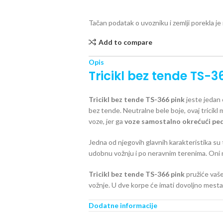
Tačan podatak o uvozniku i zemlji porekla j
Add to compare
Opis
Tricikl bez tende TS-3
Tricikl bez tende TS-366 pink
jeste jedan 
bez tende. Neutralne bele boje, ovaj tricikl mo
voze, jer ga
voze samostalno okrećući ped
Jedna od njegovih glavnih karakteristika su
udobnu vožnju i po neravnim terenima. Oni
Tricikl bez tende TS-366 pink
pružiće vaš
vožnje. U dve korpe će imati dovoljno mesta 
Osnovne karakteristike
Dodatne informacije