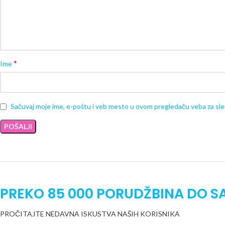
*
Ime
Sačuvaj moje ime, e-poštu i veb mesto u ovom pregledaču veba za sl
PREKO 85 000 PORUDŽBINA DO S
PROČITAJTE NEDAVNA ISKUSTVA NAŠIH KORISNIKA