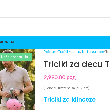
A
KONTAKT
Početna
Tricikli za decu
Tricikli guralice
Tri
Naša preporuka
Tricikl za decu 
2,990.00
рсд
(Cene su izražene sa PDV-om)
Tricikl za klinceze