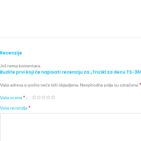
Recenzije
Još nema komentara.
Budite prvi koji će napisati recenziju za „Tricikl za decu TS-36
Vaša adresa e-pošte neće biti objavljena.
Neophodna polja su označena
*
Vaša ocena
*
Vaša recenzija