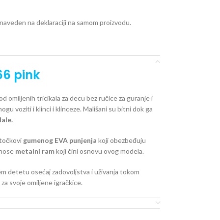
e naveden na deklaraciji na samom proizvodu.
66 pink
od omiljenih tricikala za decu bez ručice za guranje i
gu voziti i klinci i klinceze. Mališani su bitni dok ga
ale.
 točkovi
gumenog EVA punjenja
koji obezbeđuju
 nose
metalni ram
koji čini osnovu ovog modela.
em detetu osećaj zadovoljstva i uživanja tokom
za svoje omiljene igračkice.
: