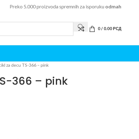
Preko 5.000 proizvoda spremnih za isporuku
odmah
0
/
0.00
РСД
cikl za decu TS-366 – pink
TS-366 – pink