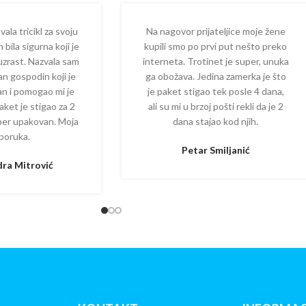
la tricikl za svoju
Na nagovor prijateljice moje žene
 bila sigurna koji je
kupili smo po prvi put nešto preko
 uzrast. Nazvala sam
interneta. Trotinet je super, unuka
dan gospodin koji je
ga obožava. Jedina zamerka je što
zan i pomogao mi je
je paket stigao tek posle 4 dana,
aket je stigao za 2
ali su mi u brzoj pošti rekli da je 2
per upakovan. Moja
dana stajao kod njih.
poruka.
Petar Smiljanić
ra Mitrović