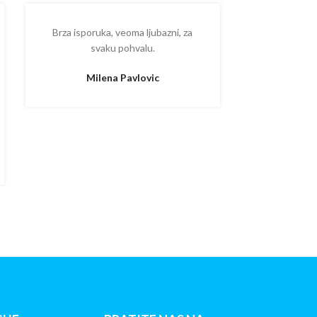
Brza isporuka, veoma ljubazni, za
Ispostova
svaku pohvalu.
upakovano
proizvodom
Milena Pavlovic
Aleksa