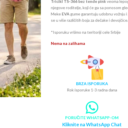
Tricikl TS-366 bez tende pink
veoma lepog 
njegove roditelje, koji će ga sa ponosom gl
Meke
EVA
gume garantuju udobnu vožnju i
se u više različitih boja za dečake i devojčice
*Isporuku vršimo na teritoriji cele Srbije
Nema na zalihama
BRZA ISPORUKA
Rok isporuke 1-3 radna dana
PORUČITE WHATSAPP-OM
Kliknite na WhatsApp Chat