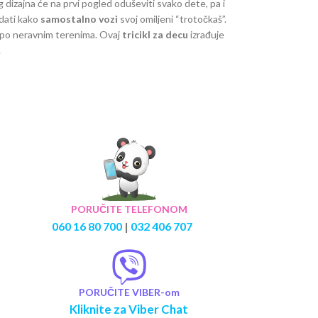
dizajna će na prvi pogled oduševiti svako dete, pa i
edati kako
samostalno vozi
svoj omiljeni “trotočkaš”.
 po neravnim terenima. Ovaj
tricikl za decu
izrađuje
.
PORUČITE TELEFONOM
060 16 80 700
|
032 406 707
PORUČITE VIBER-om
Kliknite za Viber Chat