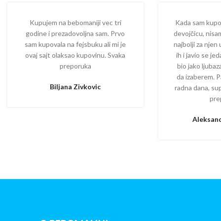
Kupujem na bebomaniji vec tri
Kada sam kupova
godine i prezadovoljna sam. Prvo
devojčicu, nisam
sam kupovala na fejsbuku ali mi je
najbolji za njen
ovaj sajt olaksao kupovinu. Svaka
ih i javio se je
preporuka
bio jako ljuba
da izaberem. P
Biljana Zivkovic
radna dana, su
pre
Aleksand