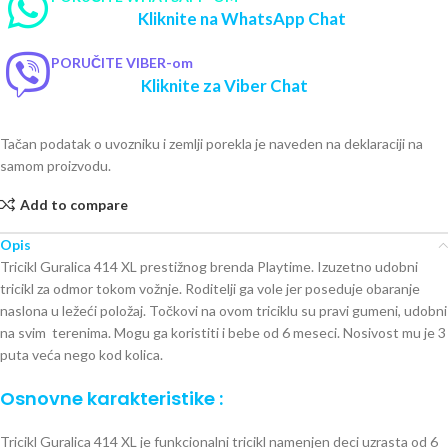
Kliknite na WhatsApp Chat
PORUČITE VIBER-om
Kliknite za Viber Chat
Tačan podatak o uvozniku i zemlji porekla je naveden na deklaraciji na
samom proizvodu.
Add to compare
Opis
Tricikl Guralica 414 XL prestižnog brenda Playtime. Izuzetno udobni
tricikl za odmor tokom vožnje. Roditelji ga vole jer poseduje obaranje
naslona u ležeći položaj. Točkovi na ovom triciklu su pravi gumeni, udobni
na svim terenima. Mogu ga koristiti i bebe od 6 meseci. Nosivost mu je 3
puta veća nego kod kolica.
Osnovne karakteristike :
Tricikl Guralica 414 XL je funkcionalni tricikl namenjen deci uzrasta od 6