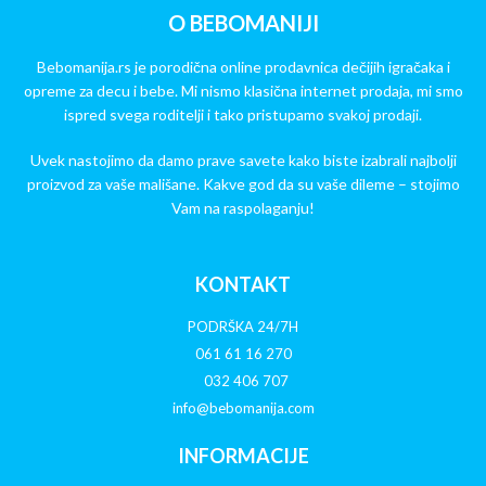
O BEBOMANIJI
Bebomanija.rs je porodična online prodavnica dečijih igračaka i
opreme za decu i bebe. Mi nismo klasična internet prodaja, mi smo
ispred svega roditelji i tako pristupamo svakoj prodaji.
Uvek nastojimo da damo prave savete kako biste izabrali najbolji
proizvod za vaše mališane. Kakve god da su vaše dileme – stojimo
Vam na raspolaganju!
KONTAKT
PODRŠKA 24/7H
061 61 16 270
032 406 707
info@bebomanija.com
INFORMACIJE