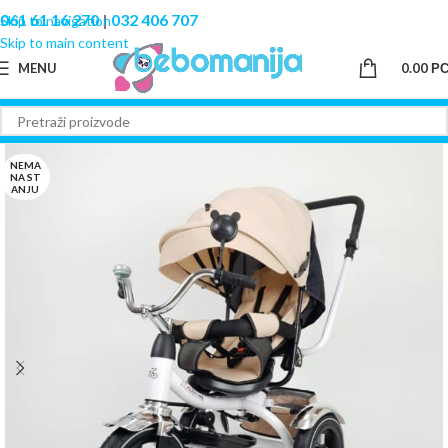
061 61 16 270
|
032 406 707
Skip to navigation
Skip to main content
MENU
0.00
Р
NEMA
NA ST
ANJU