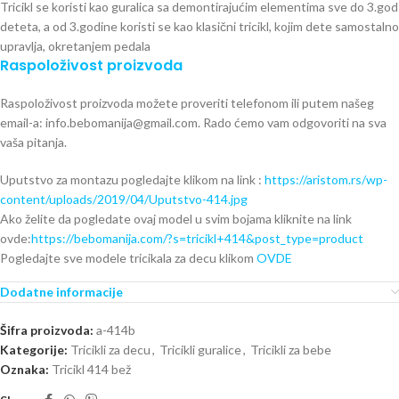
Tricikl se koristi kao guralica sa demontirajućim elementima sve do 3.god
deteta, a od 3.godine koristi se kao klasični tricikl, kojim dete samostalno
upravlja, okretanjem pedala
Raspoloživost proizvoda
Raspoloživost proizvoda možete proveriti telefonom ili putem našeg
email-a: info.bebomanija@gmail.com. Rado ćemo vam odgovoriti na sva
vaša pitanja.
Uputstvo za montazu pogledajte klikom na link :
https://aristom.rs/wp-
content/uploads/2019/04/Uputstvo-414.jpg
Ako želite da pogledate ovaj model u svim bojama kliknite na link
ovde:
https://bebomanija.com/?s=tricikl+414&post_type=product
Pogledajte sve modele tricikala za decu klikom
OVDE
Dodatne informacije
Šifra proizvoda:
a-414b
Kategorije:
Tricikli za decu
,
Tricikli guralice
,
Tricikli za bebe
Oznaka:
Tricikl 414 bež