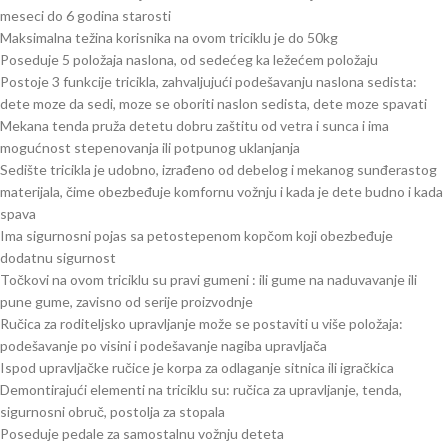
meseci do 6 godina starosti
Maksimalna težina korisnika na ovom triciklu je do 50kg
Poseduje 5 položaja naslona, od sedećeg ka ležećem položaju
Postoje 3 funkcije tricikla, zahvaljujući podešavanju naslona sedista:
dete moze da sedi, moze se oboriti naslon sedista, dete moze spavati
Mekana tenda pruža detetu dobru zaštitu od vetra i sunca i ima
mogućnost stepenovanja ili potpunog uklanjanja
Sedište tricikla je udobno, izrađeno od debelog i mekanog sunđerastog
materijala, čime obezbeđuje komfornu vožnju i kada je dete budno i kada
spava
Ima sigurnosni pojas sa petostepenom kopčom koji obezbeđuje
dodatnu sigurnost
Točkovi na ovom triciklu su pravi gumeni : ili gume na naduvavanje ili
pune gume, zavisno od serije proizvodnje
Ručica za roditeljsko upravljanje može se postaviti u više položaja:
podešavanje po visini i podešavanje nagiba upravljača
Ispod upravljačke ručice je korpa za odlaganje sitnica ili igračkica
Demontirajući elementi na triciklu su: ručica za upravljanje, tenda,
sigurnosni obruč, postolja za stopala
Poseduje pedale za samostalnu vožnju deteta