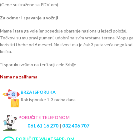
(Cene su izražene sa PDV-om)
Za odmor i spavanje u vožnji
Mame i tate ga vole jer poseduje obaranje naslona u ležeći položaj.
Točkovi su mu pravi gumeni, udobni na svim vrstama terena. Mogu ga
koristiti i bebe od 6 meseci. Nosivost mu je čak 3 puta veća nego kod
kolica.
*Isporuku vršimo na teritoriji cele Srbije
Nema na zalihama
BRZA ISPORUKA
Rok isporuke 1-3 radna dana
PORUČITE TELEFONOM
061 61 16 270
|
032 406 707
PORUČITE WHATSAPP-OM