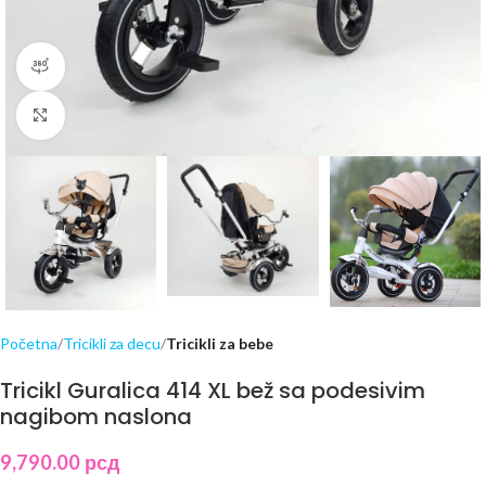
360 product view
Click to enlarge
Početna
Tricikli za decu
Tricikli za bebe
Tricikl Guralica 414 XL bež sa podesivim
nagibom naslona
9,790.00
рсд