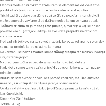
Osnovu modela čini
čvrst metalni ram
sa elementima od kvalitetne
plastike koja je otporna na sunce i ostale atmosferske prilike
Tricikl sadrži udobno plastično sedište čija se pozicija na konstrukciji
može pomerati u zavisnosti od dužine nogice kojom se hvata pedala
Točkovi tricikla su gumenog EVA punjenja
, materijala koji se dosad
pokazao kao dugotrajan i izdržljiv za sve vrste prepreka na različitim
vrstama terena
Kod zadnjih točkova nalazi se veća , zadnja korpa za odlaganje stvari dok
se manja, prednja korpa nalazi na kormanu
Na kormanu se nalazi i
zvonce simpatičnog dizajna
što mališanu vožnju
čini još zanimljivijom
Na prednjem točku su pedale za samostalnu vožnju deteta
Kada dete samostalno vozi svoj tricikl potreban je konstantan nadzor
odrasle osobe
Budući da sam okreće pedale, bez pomoći roditelja,
mališan aktivno
učestvuje u vožnji
što za cilj ima jačanje nožnih mišića
Ovakav vid aktivnosti na triciklu je odlična priprema za kasniju vožnju
klasičnog bicikla
Dimenzije:
70x46x58cm
Težina : 3.8kg