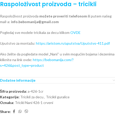
Raspoloživost proizvoda – tricikli
Raspoloživost proizvoda
možete proveriti telefonom
ili putem našeg
mail-a:
info.bebomanija@gmail.com
Pogledaj sve modele tricikala za decu klikom
OVDE
Uputstvo za montažu:
https://aristom.rs/uputstva/Uputstvo-411.pdf
Ako želite da pogledate model „Nani“ u svim mogućim bojama i dezenima
kliknite na link ovde:
https://bebomanija.com/?
s=426&post_type=product
Dodatne informacije
Šifra proizvoda:
a-426-1cr
Kategorije:
Tricikli za decu
,
Tricikli guralice
Oznaka:
Tricikl Nani 426-1 crveni
Share: