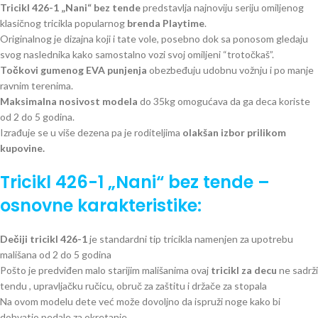
Tricikl 426-1 „Nani“ bez tende
predstavlja najnoviju seriju omiljenog
klasičnog tricikla popularnog
brenda Playtime
.
Originalnog je dizajna koji i tate vole, posebno dok sa ponosom gledaju
svog naslednika kako samostalno vozi svoj omiljeni “trotočkaš”.
Točkovi gumenog EVA punjenja
obezbeđuju udobnu vožnju i po manje
ravnim terenima.
Maksimalna nosivost modela
do 35kg omogućava da ga deca koriste
od 2 do 5 godina.
Izrađuje se u više dezena pa je roditeljima
olakšan izbor prilikom
kupovine.
Tricikl 426-1 „Nani“ bez tende
–
osnovne karakteristike:
Dečiji tricikl 426-1
je standardni tip tricikla namenjen za upotrebu
mališana od 2 do 5 godina
Pošto je predviđen malo starijim mališanima ovaj
tricikl za decu
ne sadrži
tendu , upravljačku ručicu, obruč za zaštitu i držače za stopala
Na ovom modelu dete već može dovoljno da ispruži noge kako bi
dohvatio pedale za okretanje