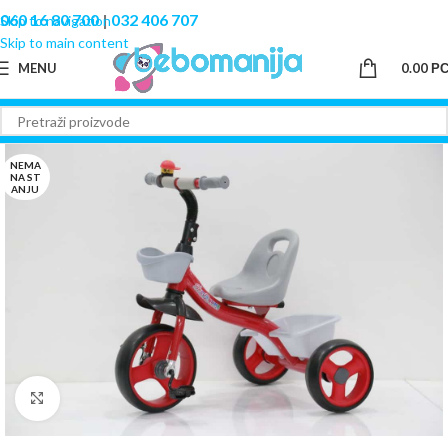
060 16 80 700
|
032 406 707
Skip to navigation
Skip to main content
MENU
0.00
Р
NEMA
NA ST
ANJU
Click to enlarge