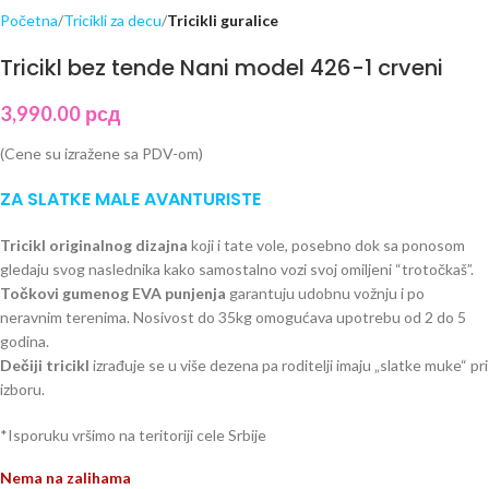
Početna
Tricikli za decu
Tricikli guralice
Tricikl bez tende Nani model 426-1 crveni
3,990.00
рсд
(Cene su izražene sa PDV-om)
ZA SLATKE MALE AVANTURISTE
Tricikl originalnog dizajna
koji i tate vole, posebno dok sa ponosom
gledaju svog naslednika kako samostalno vozi svoj omiljeni “trotočkaš”.
Točkovi gumenog EVA punjenja
garantuju udobnu vožnju i po
neravnim terenima. Nosivost do 35kg omogućava upotrebu od 2 do 5
godina.
Dečiji tricikl
izrađuje se u više dezena pa roditelji imaju „slatke muke“ pri
izboru.
*Isporuku vršimo na teritoriji cele Srbije
Nema na zalihama