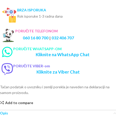
BRZA ISPORUKA
Rok isporuke 1-3 radna dana
PORUČITE TELEFONOM
060 16 80 700
|
032 406 707
PORUČITE WHATSAPP-OM
Kliknite na WhatsApp Chat
PORUČITE VIBER-om
Kliknite za Viber Chat
Tačan podatak o uvozniku i zemlji porekla je naveden na deklaraciji na
samom proizvodu.
Add to compare
Opis