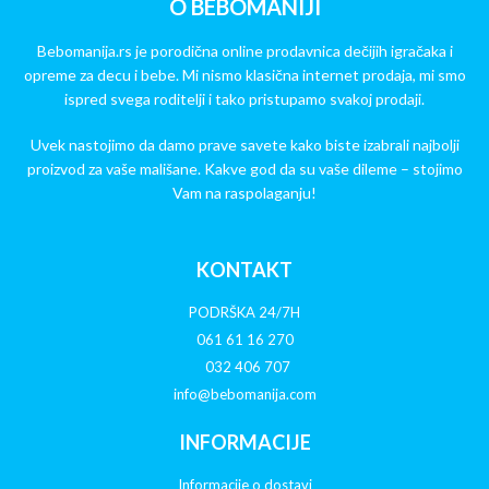
O BEBOMANIJI
Bebomanija.rs je porodična online prodavnica dečijih igračaka i
opreme za decu i bebe. Mi nismo klasična internet prodaja, mi smo
ispred svega roditelji i tako pristupamo svakoj prodaji.
Uvek nastojimo da damo prave savete kako biste izabrali najbolji
proizvod za vaše mališane. Kakve god da su vaše dileme – stojimo
Vam na raspolaganju!
KONTAKT
PODRŠKA 24/7H
061 61 16 270
032 406 707
info@bebomanija.com
INFORMACIJE
Informacije o dostavi