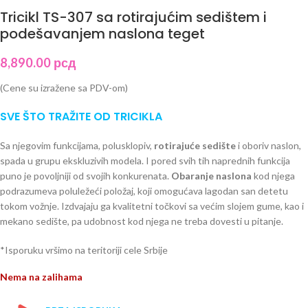
Tricikl TS-307 sa rotirajućim sedištem i
podešavanjem naslona teget
8,890.00
рсд
(Cene su izražene sa PDV-om)
SVE ŠTO TRAŽITE OD TRICIKLA
Sa njegovim funkcijama, polusklopiv,
rotirajuće sedište
i oboriv naslon,
spada u grupu ekskluzivih modela. I pored svih tih naprednih funkcija
puno je povoljniji od svojih konkurenata.
Obaranje naslona
kod njega
podrazumeva poluležeći položaj, koji omogućava lagodan san detetu
tokom vožnje. Izdvajaju ga kvalitetni točkovi sa većim slojem gume, kao i
mekano sedište, pa udobnost kod njega ne treba dovesti u pitanje.
*Isporuku vršimo na teritoriji cele Srbije
Nema na zalihama