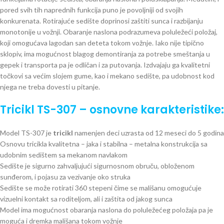
pored svih tih naprednih funkcija puno je povoljniji od svojih
konkurenata. Rotirajuće sedište doprinosi zaštiti sunca i razbijanju
monotonije u vožnji. Obaranje naslona podrazumeva poluležeći položaj,
koji omogućava lagodan san deteta tokom vožnje. Iako nije tipično
sklopiv, ima mogućnost blagog demontiranja za potrebe smeštanja u
gepek i transporta pa je odličan i za putovanja. Izdvajaju ga kvalitetni
točkovi sa većim slojem gume, kao i mekano sedište, pa udobnost kod
njega ne treba dovesti u pitanje.
Tricikl TS-307 – osnovne karakteristike:
Model TS-307 je
tricikl
namenjen deci uzrasta od 12 meseci do 5 godina
Osnovu tricikla kvalitetna – jaka i stabilna – metalna konstrukcija sa
udobnim sedištem sa mekanom navlakom
Sedište je sigurno zahvaljujući sigurnosnom obruču, obloženom
sunđerom, i pojasu za vezivanje oko struka
Sedište se može rotirati 360 stepeni čime se mališanu omogućuje
vizuelni kontakt sa roditeljom, ali i zaštita od jakog sunca
Model ima mogućnost obaranja naslona do poluležećeg položaja pa je
moguća i dremka mališana tokom vožnje