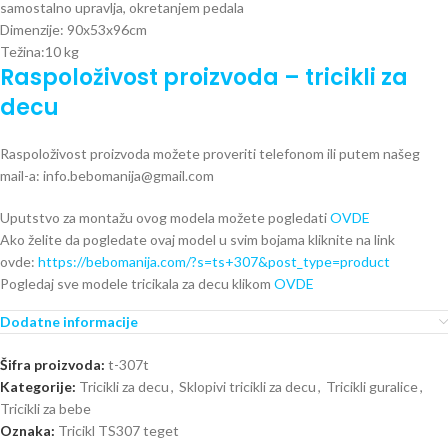
samostalno upravlja, okretanjem pedala
Dimenzije: 90x53x96cm
Težina:10 kg
Raspoloživost proizvoda – tricikli za
decu
Raspoloživost proizvoda možete proveriti telefonom ili putem našeg
mail-a: info.bebomanija@gmail.com
Uputstvo za montažu ovog modela možete pogledati
OVDE
Ako želite da pogledate ovaj model u svim bojama kliknite na link
ovde:
https://bebomanija.com/?s=ts+307&post_type=product
Pogledaj sve modele tricikala za decu klikom
OVDE
Dodatne informacije
Šifra proizvoda:
t-307t
Kategorije:
Tricikli za decu
,
Sklopivi tricikli za decu
,
Tricikli guralice
,
Tricikli za bebe
Oznaka:
Tricikl TS307 teget