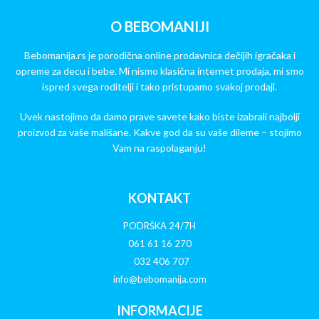
O BEBOMANIJI
Bebomanija.rs je porodična online prodavnica dečijih igračaka i
opreme za decu i bebe. Mi nismo klasična internet prodaja, mi smo
ispred svega roditelji i tako pristupamo svakoj prodaji.
Uvek nastojimo da damo prave savete kako biste izabrali najbolji
proizvod za vaše mališane. Kakve god da su vaše dileme – stojimo
Vam na raspolaganju!
KONTAKT
PODRŠKA 24/7H
061 61 16 270
032 406 707
info@bebomanija.com
INFORMACIJE