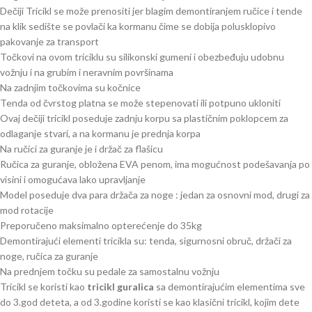
Dečiji Tricikl se može prenositi jer blagim demontiranjem ručice i tende
na klik sedište se povlači ka kormanu čime se dobija polusklopivo
pakovanje za transport
Točkovi na ovom triciklu su silikonski gumeni i obezbeđuju udobnu
vožnju i na grubim i neravnim površinama
Na zadnjim točkovima su kočnice
Tenda od čvrstog platna se može stepenovati ili potpuno ukloniti
Ovaj dečiji tricikl poseduje zadnju korpu sa plastičnim poklopcem za
odlaganje stvari, a na kormanu je prednja korpa
Na ručici za guranje je i držač za flašicu
Ručica za guranje, obložena EVA penom, ima mogućnost podešavanja po
visini i omogućava lako upravljanje
Model poseduje dva para držača za noge : jedan za osnovni mod, drugi za
mod rotacije
Preporučeno maksimalno opterećenje do 35kg
Demontirajući elementi tricikla su: tenda, sigurnosni obruč, držači za
noge, ručica za guranje
Na prednjem točku su pedale za samostalnu vožnju
Tricikl se koristi kao
tricikl guralica
sa demontirajućim elementima sve
do 3.god deteta, a od 3.godine koristi se kao klasični tricikl, kojim dete