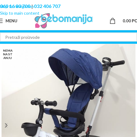
060 16 80 700
|
032 406 707
Skip to navigation
Skip to main content
MENU
0.00
Р
NEMA
NA ST
ANJU