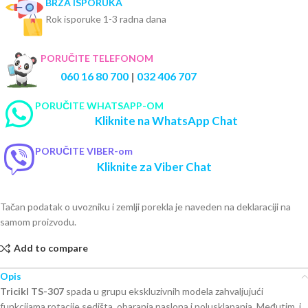
BRZA ISPORUKA
Rok isporuke 1-3 radna dana
PORUČITE TELEFONOM
060 16 80 700
|
032 406 707
PORUČITE WHATSAPP-OM
Kliknite na WhatsApp Chat
PORUČITE VIBER-om
Kliknite za Viber Chat
Tačan podatak o uvozniku i zemlji porekla je naveden na deklaraciji na
samom proizvodu.
Add to compare
Opis
Tricikl TS-307
spada u grupu ekskluzivnih modela zahvaljujući
funkcijama rotacije sedišta, obaranja naslona i polusklapanja. Međutim, i