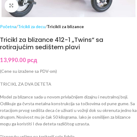
Click to enlarge
Početna
Tricikli za decu
Tricikli za blizance
Tricikl za blizance 412-1 „Twins“ sa
rotirajućim sedištem plavi
13,990.00
рсд
(Cene su izražene sa PDV-om)
TRICIKL ZA DVA DETETA
Model za blizance sada u novom privlačnijem dizajnu i neutralnoj boji.
Odlikuje ga čvrsta metalna konstrukcija sa točkovima od pune gume. Sa
rotacijom prvog sedišta deca će uživati u vožnji dok su okrenuta jedno ka
drugom. Nosivost mu je čak 50 kilograma. Iako je osmišljen za blizance
mogu ga koristiti I dva deteta različitog uzrasta.
*Isporuku vršimo na teritoriji cele Srbije