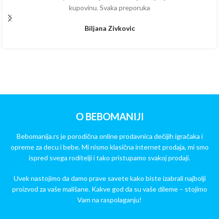
kupovinu. Svaka preporuka
Biljana Zivkovic
O BEBOMANIJI
Bebomanija.rs je porodična online prodavnica dečijih igračaka i
opreme za decu i bebe. Mi nismo klasična internet prodaja, mi smo
ispred svega roditelji i tako pristupamo svakoj prodaji.
Uvek nastojimo da damo prave savete kako biste izabrali najbolji
proizvod za vaše mališane. Kakve god da su vaše dileme – stojimo
Vam na raspolaganju!