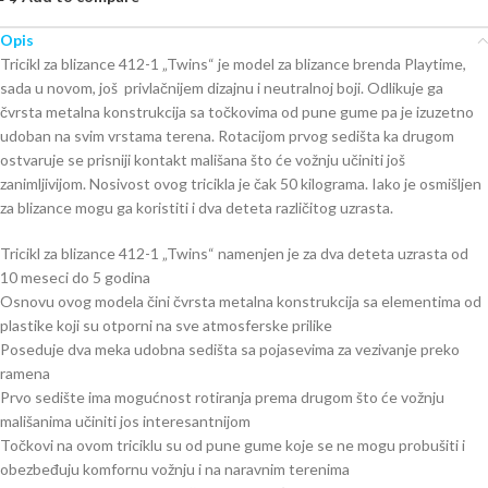
Opis
Tricikl za blizance 412-1 „Twins“ je model za blizance brenda Playtime,
sada u novom, još privlačnijem dizajnu i neutralnoj boji. Odlikuje ga
čvrsta metalna konstrukcija sa točkovima od pune gume pa je izuzetno
udoban na svim vrstama terena. Rotacijom prvog sedišta ka drugom
ostvaruje se prisniji kontakt mališana što će vožnju učiniti još
zanimljivijom. Nosivost ovog tricikla je čak 50 kilograma. Iako je osmišljen
za blizance mogu ga koristiti i dva deteta različitog uzrasta.
Tricikl za blizance 412-1 „Twins“ namenjen je za dva deteta uzrasta od
10 meseci do 5 godina
Osnovu ovog modela čini čvrsta metalna konstrukcija sa elementima od
plastike koji su otporni na sve atmosferske prilike
Poseduje dva meka udobna sedišta sa pojasevima za vezivanje preko
ramena
Prvo sedište ima mogućnost rotiranja prema drugom što će vožnju
mališanima učiniti jos interesantnijom
Točkovi na ovom triciklu su od pune gume koje se ne mogu probušiti i
obezbeđuju komfornu vožnju i na naravnim terenima