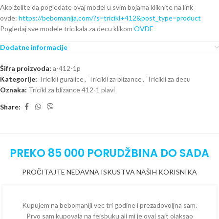
Ako želite da pogledate ovaj model u svim bojama kliknite na link
ovde:
https://bebomanija.com/?s=tricikl+412&post_type=product
Pogledaj sve modele tricikala za decu klikom
OVDE
Dodatne informacije
Šifra proizvoda:
a-412-1p
Kategorije:
Tricikli guralice
,
Tricikli za blizance
,
Tricikli za decu
Oznaka:
Tricikl za blizance 412-1 plavi
Share:
PREKO 85 000 PORUDŽBINA DO SADA
PROČITAJTE NEDAVNA ISKUSTVA NAŠIH KORISNIKA
Kupujem na bebomaniji vec tri godine i prezadovoljna sam.
Prvo sam kupovala na fejsbuku ali mi je ovaj sajt olaksao