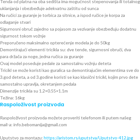
Tenda od platna na oba sedišta ima mogućnost stepenovanja ili totalnog
uklanjanja i obezbeđuje adekvatnu zaštitu od sunca
Na ručici za guranje je torbica za sitnice, a ispod ručice je korpa za
odlaganje stvari
Sigurnosni obruč zajedno sa pojasom za vezivanje obezbeđuju dodatnu
sigurnost tokom vožnje
Preporučeno maksimalno opterećenje modela je do 50kg
Demontirajući elementi tricikla su: dve tende, sigurnosni obruči, dva
para držača za noge, jedna ručica za guranje
Ovaj model poseduje pedale za samostalnu vožnju deteta
Tricikl se može koristi kao guralica sa demontirajućim elementima sve do
3.god deteta, a od 3.godine koristi se kao klasični tricikl, kojim prvo dete
samostalno upravlja, okretanjem pedala
Dimenzije tricikla su 1.2×0.55×1.1m
Težina: 16kg
Raspoloživost proizvoda
Raspoloživost proizvoda možete proveriti telefonom ili putem našeg
mail-a: info.bebomanija@gmail.com
Uputstvo za montazu:
https://aristom.rs/uputstva/Uputstvo-412.jpg