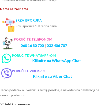
Nema na zalihama
BRZA ISPORUKA
Rok isporuke 1-3 radna dana
PORUČITE TELEFONOM
060 16 80 700
|
032 406 707
PORUČITE WHATSAPP-OM
Kliknite na WhatsApp Chat
PORUČITE VIBER-om
Kliknite za Viber Chat
Tačan podatak o uvozniku i zemlji porekla je naveden na deklaraciji na
samom proizvodu.
Add to compare