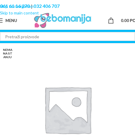
061 61 16 270
|
032 406 707
Skip to navigation
Skip to main content
MENU
0.00
Р
NEMA
NA ST
ANJU