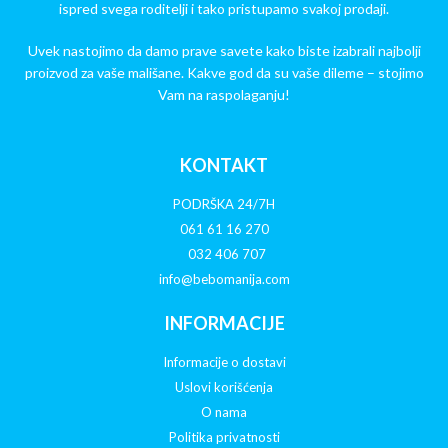
ispred svega roditelji i tako pristupamo svakoj prodaji.
Uvek nastojimo da damo prave savete kako biste izabrali najbolji
proizvod za vaše mališane. Kakve god da su vaše dileme – stojimo
Vam na raspolaganju!
KONTAKT
PODRŠKA 24/7H
061 61 16 270
032 406 707
info@bebomanija.com
INFORMACIJE
Informacije o dostavi
Uslovi korišćenja
O nama
Politika privatnosti