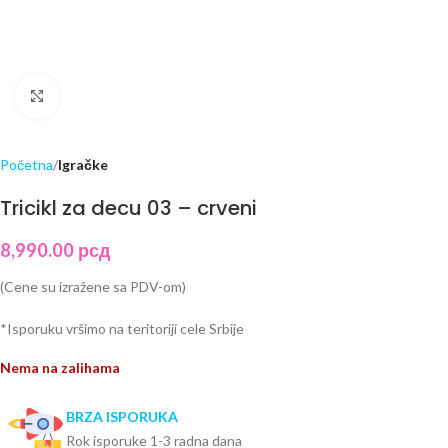
Click to enlarge
Početna
Igračke
Tricikl za decu 03 – crveni
8,990.00
рсд
(Cene su izražene sa PDV-om)
*Isporuku vršimo na teritoriji cele Srbije
Nema na zalihama
BRZA ISPORUKA
Rok isporuke 1-3 radna dana