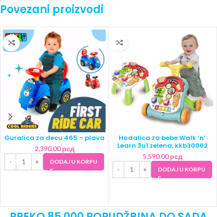
Povezani proizvodi
Guralica za decu 465 – plava
Hodalica za bebe Walk ‘n’
Learn 3u1 zelena, kkb30062
2,390.00
рсд
5,590.00
рсд
DODAJ U KORPU
DODAJ U KORPU
PREKO 85 000 PORUDŽBINA DO SADA