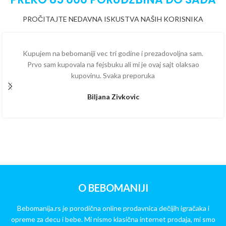
PROČITAJTE NEDAVNA ISKUSTVA NAŠIH KORISNIKA
Kupujem na bebomaniji vec tri godine i prezadovoljna sam.
Prvo sam kupovala na fejsbuku ali mi je ovaj sajt olaksao
kupovinu. Svaka preporuka
Biljana Zivkovic
O BEBOMANIJI
Bebomanija.rs je porodična online prodavnica dečijih igračaka i
opreme za decu i bebe. Mi nismo klasična internet prodaja, mi smo