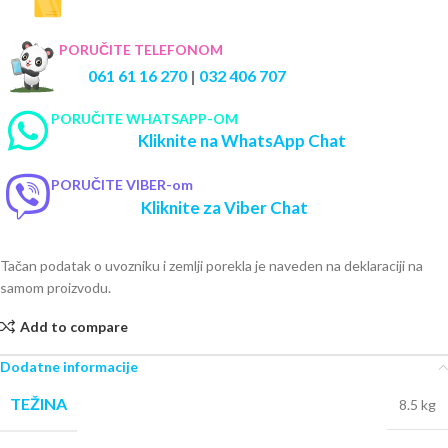
PORUČITE TELEFONOM
061 61 16 270
|
032 406 707
PORUČITE WHATSAPP-OM
Kliknite na WhatsApp Chat
PORUČITE VIBER-om
Kliknite za Viber Chat
Tačan podatak o uvozniku i zemlji porekla je naveden na deklaraciji na
samom proizvodu.
Add to compare
Dodatne informacije
TEŽINA
8.5 kg