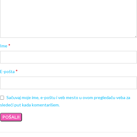
*
Ime
*
E-pošta
Sačuvaj moje ime, e-poštu i veb mesto u ovom pregledaču veba za
sledeći put kada komentarišem.