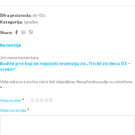
Šifra proizvoda:
eb-03c
Kategorija:
Igračke
Share:
Recenzije
Još nema komentara.
Budite prvi koji će napisati recenziju za „Tricikl za decu 03 –
crveni“
Vaša adresa e-pošte neće biti objavljena.
Neophodna polja su označena
*
*
Vaša ocena
*
Vaša recenzija