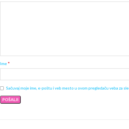
*
Ime
Sačuvaj moje ime, e-poštu i veb mesto u ovom pregledaču veba za sl