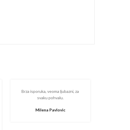
Brza isporuka, veoma ljubazni, za
Ispostova
svaku pohvalu.
upakovano
proizvodom
Milena Pavlovic
Aleksa