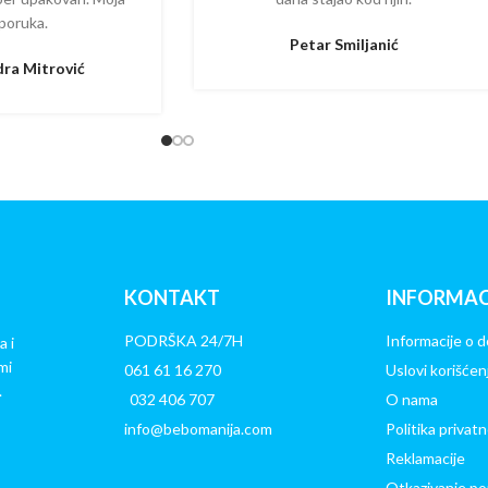
poruka.
Petar Smiljanić
ra Mitrović
KONTAKT
INFORMAC
PODRŠKA 24/7H
Informacije o d
a i
mi
061 61 16 270
Uslovi korišćen
.
032 406 707
O nama
info@bebomanija.com
Politika privatn
Reklamacije
Otkazivanje po