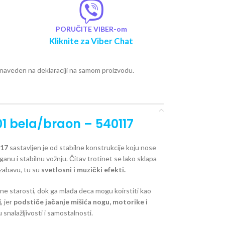
PORUČITE VIBER-om
Kliknite za Viber Chat
e naveden na deklaraciji na samom proizvodu.
01 bela/braon – 540117
117
sastavljen je od stabilne konstrukcije koju nose
laganu i stabilnu vožnju. Čitav trotinet se lako sklapa
zabavu, tu su
svetlosni i muzički efekti.
ne starosti, dok ga mlađa deca mogu koirstiti kao
, jer
podstiče jačanje mišića nogu, motorike i
 snalažljivosti i samostalnosti.