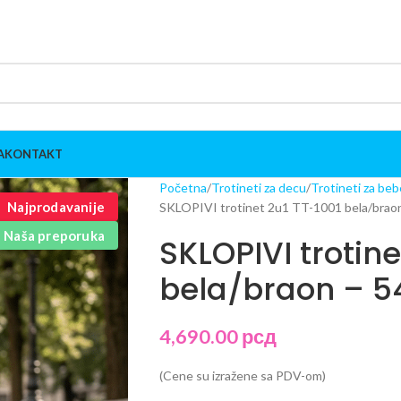
A
KONTAKT
Početna
Trotineti za decu
Trotineti za beb
Najprodavanije
SKLOPIVI trotinet 2u1 TT-1001 bela/brao
Naša preporuka
SKLOPIVI trotine
bela/braon – 5
4,690.00
рсд
(Cene su izražene sa PDV-om)