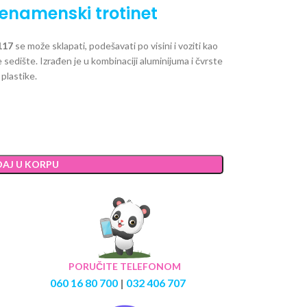
šenamenski trotinet
117
se može sklapati, podešavati po visini i voziti kao
te sedište. Izrađen je u kombinaciji aluminijuma i čvrste
plastike.
AJ U KORPU
PORUČITE TELEFONOM
060 16 80 700
|
032 406 707