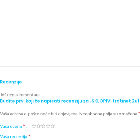
Recenzije
Još nema komentara.
Budite prvi koji će napisati recenziju za „SKLOPIVI trotinet 2
Vaša adresa e-pošte neće biti objavljena.
Neophodna polja su označena
*
Vaša ocena
*
Vaša recenzija