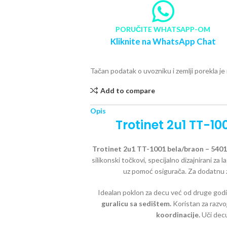
PORUČITE WHATSAPP-OM
Kliknite na WhatsApp Chat
Tačan podatak o uvozniku i zemlji porekla j
Add to compare
Opis
Trotinet 2u1 TT-10
Trotinet 2u1 TT-1001 bela/braon – 540
silikonski točkovi, specijalno dizajnirani za 
uz pomoć osigurača. Za dodatnu 
Idealan poklon za decu već od druge godi
guralicu sa sedištem.
Koristan za razvoj
koordinacije.
Uči decu