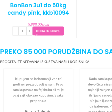
BonBon 3u1 do 50kg
candy pink, kkb10094
5,990.00
рсд
DODAJ U KORPU
PREKO 85 000 PORUDŽBINA DO S
PROČITAJTE NEDAVNA ISKUSTVA NAŠIH KORISNIKA
Kupujem na bebomaniji vec tri
Kada sam kupova
godine i prezadovoljna sam. Prvo
devojčicu, nisam
sam kupovala na fejsbuku ali mi je
najbolji za njen
ovaj sajt olaksao kupovinu. Svaka
ih i javio se je
preporuka
bio jako ljuba
da izaberem. P
Biljana Zivkovic
radna dana, su