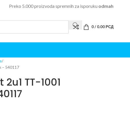
Preko 5.000 proizvoda spremnih za isporuku
odmah
0
/
0.00
РСД
e
n – 540117
t 2u1 TT-1001
40117