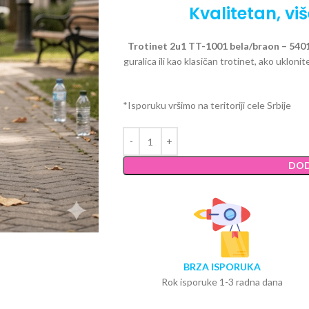
Kvalitetan, vi
Trotinet 2u1 TT-1001 bela/braon – 540
guralica ili kao klasičan trotinet, ako ukloni
*Isporuku vršimo na teritoriji cele Srbije
DOD
BRZA ISPORUKA
Rok isporuke 1-3 radna dana