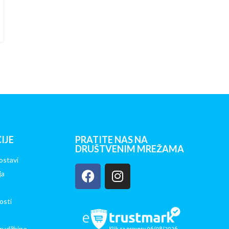
IJE
PRATITE NAS NA
DRUŠTVENIM MREŽAMA
ostavi
ja
osti
rudžbine