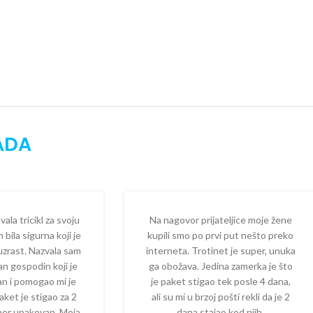
ADA
la tricikl za svoju
Na nagovor prijateljice moje žene
 bila sigurna koji je
kupili smo po prvi put nešto preko
 uzrast. Nazvala sam
interneta. Trotinet je super, unuka
dan gospodin koji je
ga obožava. Jedina zamerka je što
zan i pomogao mi je
je paket stigao tek posle 4 dana,
aket je stigao za 2
ali su mi u brzoj pošti rekli da je 2
per upakovan. Moja
dana stajao kod njih.