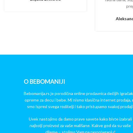
pre
Aleksand
O BEBOMANIJI
Bebomanija.rs je porodična online prodavnica dečijih igračak
opreme za decu i bebe. Mi nismo klasična internet prodaja, 
smo ispred svega roditelji i tako pristupamo svakoj prodaji
Uvek nastojimo da damo prave savete kako biste izabrali
najbolji proizvod za vaše mališane. Kakve god da su vaše
dileme – stojimo Vam na raspolaganju!