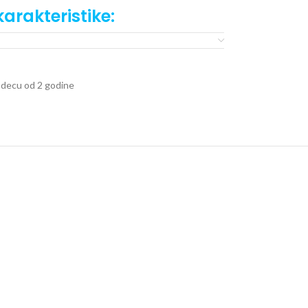
arakteristike:
117
za decu od godinu dana i starije
odešavati u 5 položaja
a decu od 2 godine
5 nivoa
cm
 2,9kg
će precizniji kada su opisi proizvoda u pitanju.
o naše ponude, ali se ne podrazumeva da su u svakom