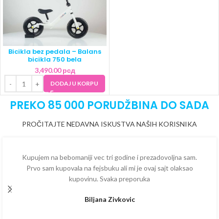
Bicikla bez pedala – Balans
bicikla 750 bela
3,490.00
рсд
DODAJ U KORPU
PREKO 85 000 PORUDŽBINA DO SADA
PROČITAJTE NEDAVNA ISKUSTVA NAŠIH KORISNIKA
Kupujem na bebomaniji vec tri godine i prezadovoljna sam.
Prvo sam kupovala na fejsbuku ali mi je ovaj sajt olaksao
kupovinu. Svaka preporuka
Biljana Zivkovic