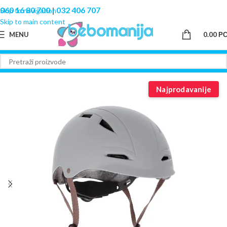
060 16 80 700
|
032 406 707
Skip to navigation
Skip to main content
MENU
0.00
Р
Najprodavanije