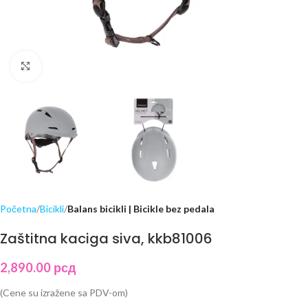
Click to enlarge
Početna
Bicikli
Balans bicikli | Bicikle bez pedala
Zaštitna kaciga siva, kkb81006
2,890.00
рсд
(Cene su izražene sa PDV-om)