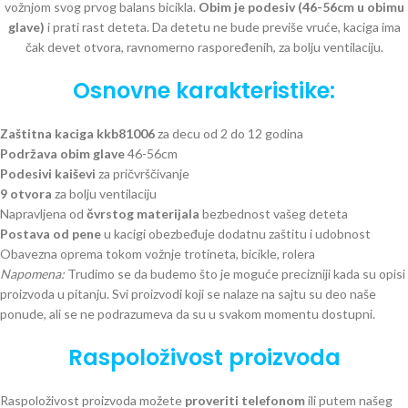
vožnjom svog prvog balans bicikla.
Obim je podesiv (46-56cm u obimu
glave)
i prati rast deteta. Da detetu ne bude previše vruće, kaciga ima
čak devet otvora, ravnomerno raspoređenih, za bolju ventilaciju.
Osnovne karakteristike:
Zaštitna kaciga kkb81006
za decu od 2 do 12 godina
Podržava obim glave
46-56cm
Podesivi kaiševi
za pričvrščivanje
9 otvora
za bolju ventilaciju
Napravljena od
čvrstog materijala
bezbednost vašeg deteta
Postava od pene
u kacigi obezbeđuje dodatnu zaštitu i udobnost
Obavezna oprema tokom vožnje trotineta, bicikle, rolera
Napomena:
Trudimo se da budemo što je moguće precizniji kada su opisi
proizvoda u pitanju. Svi proizvodi koji se nalaze na sajtu su deo naše
ponude, ali se ne podrazumeva da su u svakom momentu dostupni.
Raspoloživost proizvoda
Raspoloživost proizvoda možete
proveriti telefonom
ili putem našeg