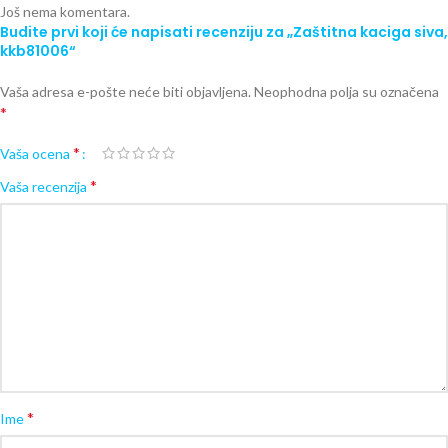
Još nema komentara.
Budite prvi koji će napisati recenziju za „Zaštitna kaciga siva,
kkb81006“
Vaša adresa e-pošte neće biti objavljena.
Neophodna polja su označena
*
*
Vaša ocena
*
Vaša recenzija
*
Ime