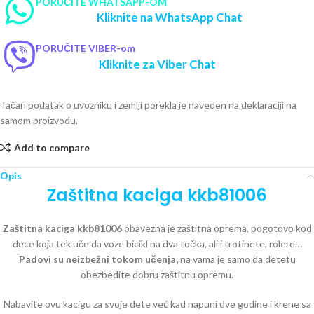
PORUČITE WHATSAPP-OM
Kliknite na WhatsApp Chat
PORUČITE VIBER-om
Kliknite za Viber Chat
Tačan podatak o uvozniku i zemlji porekla je naveden na deklaraciji na
samom proizvodu.
Add to compare
Opis
Zaštitna kaciga kkb81006
Zaštitna kaciga kkb81006
obavezna je zaštitna oprema, pogotovo kod
dece koja tek uče da voze bicikl na dva točka, ali i trotinete, rolere…
Padovi su neizbežni tokom učenja,
na vama je samo da detetu
obezbedite dobru zaštitnu opremu.
Nabavite ovu kacigu za svoje dete već kad napuni dve godine i krene sa