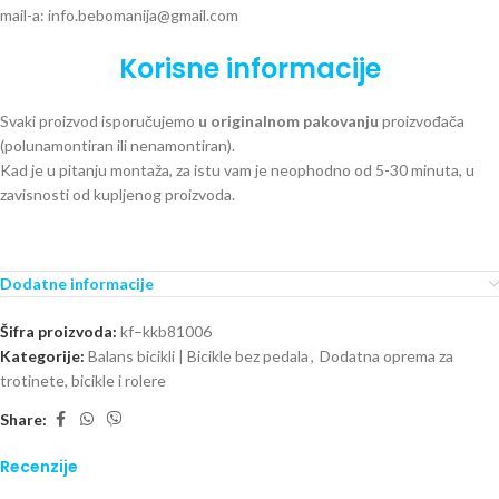
mail-a: info.bebomanija@gmail.com
Korisne informacije
Svaki proizvod isporučujemo
u originalnom pakovanju
proizvođača
(polunamontiran ili nenamontiran).
Kad je u pitanju montaža, za istu vam je neophodno od 5-30 minuta, u
zavisnosti od kupljenog proizvoda.
Dodatne informacije
Šifra proizvoda:
kf–kkb81006
Kategorije:
Balans bicikli | Bicikle bez pedala
,
Dodatna oprema za
trotinete, bicikle i rolere
Share:
Recenzije