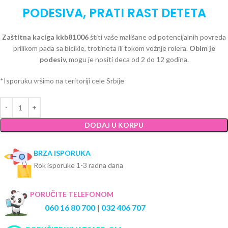
PODESIVA, PRATI RAST DETETA
Zaštitna kaciga kkb81006
štiti vaše mališane od potencijalnih povreda
prilikom pada sa bicikle, trotineta ili tokom vožnje rolera.
Obim je
podesiv,
mogu je nositi deca od 2 do 12 godina.
*Isporuku vršimo na teritoriji cele Srbije
DODAJ U KORPU
BRZA ISPORUKA
Rok isporuke 1-3 radna dana
PORUČITE TELEFONOM
060 16 80 700
|
032 406 707