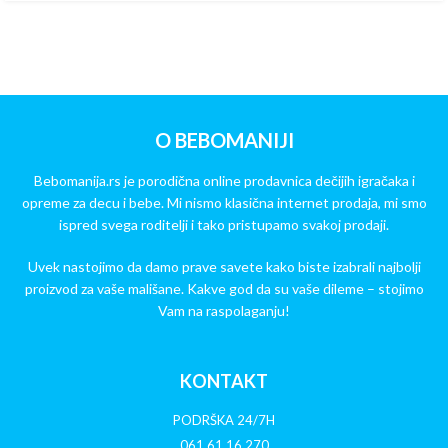
O BEBOMANIJI
Bebomanija.rs je porodična online prodavnica dečijih igračaka i
opreme za decu i bebe. Mi nismo klasična internet prodaja, mi smo
ispred svega roditelji i tako pristupamo svakoj prodaji.
Uvek nastojimo da damo prave savete kako biste izabrali najbolji
proizvod za vaše mališane. Kakve god da su vaše dileme – stojimo
Vam na raspolaganju!
KONTAKT
PODRŠKA 24/7H
061 61 16 270