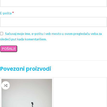
*
E-pošta
Sačuvaj moje ime, e-poštu i veb mesto u ovom pregledaču veba za
sledeći put kada komentarišem.
Povezani proizvodi