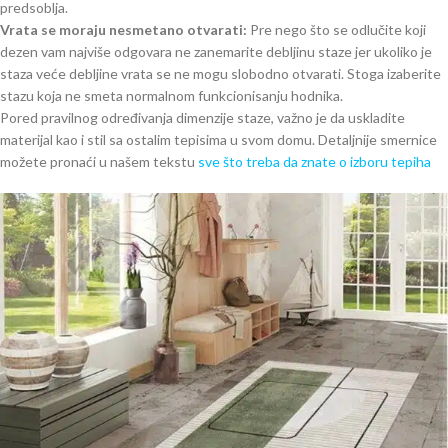
predsoblja.
Vrata se moraju nesmetano otvarati:
Pre nego što se odlučite koji
dezen vam najviše odgovara ne zanemarite debljinu staze jer ukoliko je
staza veće debljine vrata se ne mogu slobodno otvarati. Stoga izaberite
stazu koja ne smeta normalnom funkcionisanju hodnika.
Pored pravilnog određivanja dimenzije staze, važno je da uskladite
materijal kao i stil sa ostalim tepisima u svom domu. Detaljnije smernice
možete pronaći u našem tekstu
sve što treba da znate o izboru tepiha