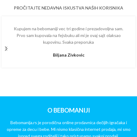
PROČITAJTE NEDAVNA ISKUSTVA NAŠIH KORISNIKA
Kupujem na bebomaniji vec tri godine i prezadovoljna sam.
Prvo sam kupovala na fejsbuku ali mi je ovaj sajt olaksao
kupovinu. Svaka preporuka
Biljana Zivkovic
O BEBOMANIJI
Bebomanija.rs je porodična online prodavnica dečijih igračaka i
opreme za decu i bebe. Mi nismo klasična internet prodaja, mi smo
ispred svega roditelji i tako pristupamo svakoj prodaji.