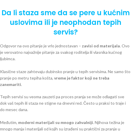
Da li staza sme da se pere u kućnim
uslovima ili je neophodan tepih
servis?
Odgovor na ovo pitanje je vrlo jednostavan –
zavisi od materijala
. Ovo
je verovatno najvažnije pitanje za svakog roditelja ili vlasnika kućnog
ljubimca.
Klasične staze zahtevaju dubinsko pranje u tepih servisima. Ne samo što
pranje po metru tepiha košta,
vreme je faktor koji ne treba
zanemariti
.
Tepih servisi su veoma zauzeti pa proces pranja se može odlagati sve
dok vaš tepih ili staza ne stigne na dnevni red. Često u praksi to traje i
do mesec dana.
Međutim,
moderni materijali su mnogo zahvalniji
. Njihova težina je
mnogo manja i materijali od kojih su izrađeni su praktični za pranje u