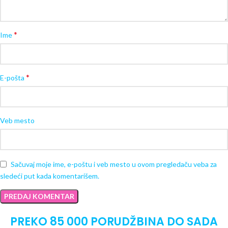
*
Ime
*
E-pošta
Veb mesto
Sačuvaj moje ime, e-poštu i veb mesto u ovom pregledaču veba za
sledeći put kada komentarišem.
PREKO 85 000 PORUDŽBINA DO SADA