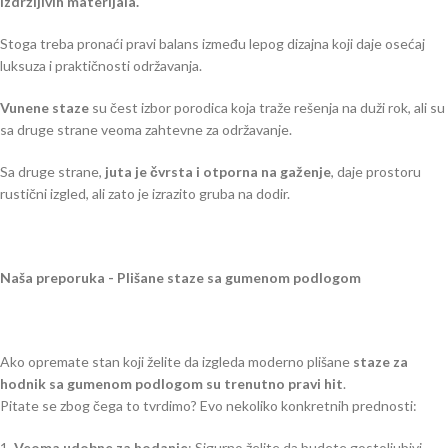
izdržljivih materijala.
Stoga treba pronaći pravi balans između lepog dizajna koji daje osećaj
luksuza i praktičnosti održavanja.
Vunene staze
su čest izbor porodica koja traže rešenja na duži rok, ali su
sa druge strane veoma zahtevne za održavanje.
Sa druge strane,
juta je čvrsta i otporna na gaženje
, daje prostoru
rustični izgled, ali zato je izrazito gruba na dodir.
Naša preporuka - Plišane staze sa gumenom podlogom
Ako opremate stan koji želite da izgleda moderno plišane
staze za
hodnik sa gumenom podlogom su trenutno pravi hit
.
Pitate se zbog čega to tvrdimo? Evo nekoliko konkretnih prednosti:
1.
Veoma udobne za hodanje
: Sigurno želite da budete gostoljubivi