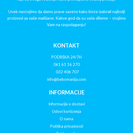
Uvek nastojimo da damo prave savete kako biste izabrali najbolji
proizvod za vaše mališane. Kakve god da su vaše dileme – stojimo
Vam na raspolaganju!
KONTAKT
PODRŠKA 24/7H
061 61 16 270
032 406 707
info@bebomanija.com
INFORMACIJE
Informacije o dostavi
Uslovi korišćenja
O nama
Politika privatnosti