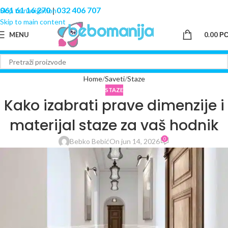
061 61 16 270
|
032 406 707
Skip to navigation
Skip to main content
MENU
0.00
Р
Home
Saveti
Staze
STAZE
Kako izabrati prave dimenzije i
materijal staze za vaš hodnik
0
Bebko Bebić
On jun 14, 2026