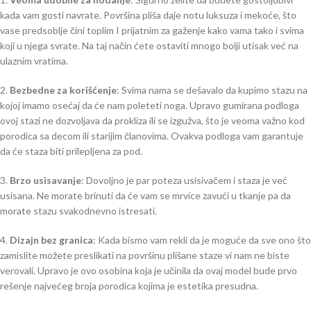
kada vam gosti navrate. Površina pliša daje notu luksuza i mekoće, što
vase predsoblje čini toplim I prijatnim za gaženje kako vama tako i svima
koji u njega svrate. Na taj način ćete ostaviti mnogo bolji utisak već na
ulaznim vratima.
2.
Bezbedne za korišćenje
: Svima nama se dešavalo da kupimo stazu na
kojoj imamo osećaj da će nam poleteti noga. Upravo gumirana podloga
ovoj stazi ne dozvoljava da prokliza ili se izgužva, što je veoma važno kod
porodica sa decom ili starijim članovima. Ovakva podloga vam garantuje
da će staza biti prilepljena za pod.
3.
Brzo usisavanje
: Dovoljno je par poteza usisivačem i staza je već
usisana. Ne morate brinuti da će vam se mrvice zavući u tkanje pa da
morate stazu svakodnevno istresati.
4.
Dizajn bez granica
: Kada bismo vam rekli da je moguće da sve ono što
zamislite možete preslikati na površinu plišane staze vi nam ne biste
verovali. Upravo je ovo osobina koja je učinila da ovaj model bude prvo
rešenje najvećeg broja porodica kojima je estetika presudna.