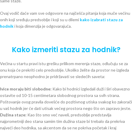
same staze.
Ovaj vodič daće vam sve odgovore na najčešća pitanja koja muče većinu
onih koji sređuju predsoblje i koji su u dilemi
kako izabrati stazu za
hodnik
i koja dimenzija je odgovarajuća.
Kako izmeriti stazu za hodnik?
Većina u startu pravi istu grešku prilikom merenja staze, odlučuju se za
onu koja će prekriti celo predsoblje. Ukoliko želite da prostor ne izgleda
prenatrpano neophodno je pridržavati se sledećih saveta:
Ivice moraju biti slobodne:
Kako bi hodnici izgledali duži i širi obavezno
ostavite od 10-15 centimetara slobodnog prostora sa svih strana.
Poštovanje ovog pravila dovešće do pozitivnog utiska svakog ko zakorači
u vaš hodnik jer će dati utisak većeg prostora nego što on zapravo jeste.
Dužina staze:
Kao što smo već naveli, predsoblje predstavlja
najprometniji deo stana samim tim dužina staze bi trebalo da prekriva
najveći deo hodnika, sa akcentom da se ne pokriva početak i kraj