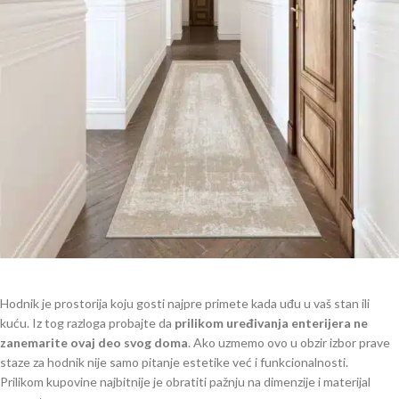
Hodnik je prostorija koju gosti najpre primete kada uđu u vaš stan ili
kuću. Iz tog razloga probajte da
prilikom uređivanja enterijera ne
zanemarite ovaj deo svog doma
. Ako uzmemo ovo u obzir izbor prave
staze za hodnik nije samo pitanje estetike već i funkcionalnosti.
Prilikom kupovine najbitnije je obratiti pažnju na dimenzije i materijal