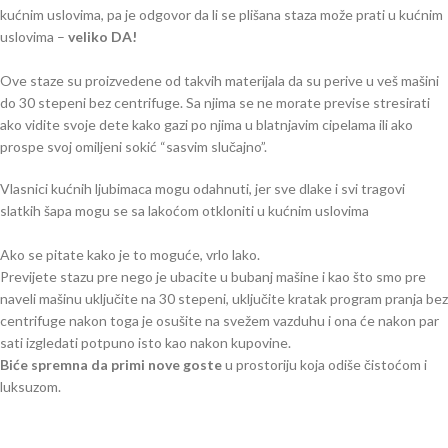
kućnim uslovima, pa je odgovor da li se plišana staza može prati u kućnim
uslovima –
veliko DA!
Ove staze su proizvedene od takvih materijala da su perive u veš mašini
do 30 stepeni bez centrifuge. Sa njima se ne morate previse stresirati
ako vidite svoje dete kako gazi po njima u blatnjavim cipelama ili ako
prospe svoj omiljeni sokić “sasvim slučajno”.
Vlasnici kućnih ljubimaca mogu odahnuti, jer sve dlake i svi tragovi
slatkih šapa mogu se sa lakoćom otkloniti u kućnim uslovima
Ako se pitate kako je to moguće, vrlo lako.
Previjete stazu pre nego je ubacite u bubanj mašine i kao što smo pre
naveli mašinu uključite na 30 stepeni, uključite kratak program pranja bez
centrifuge nakon toga je osušite na svežem vazduhu i ona će nakon par
sati izgledati potpuno isto kao nakon kupovine.
Biće spremna da primi nove goste
u prostoriju koja odiše čistoćom i
luksuzom.