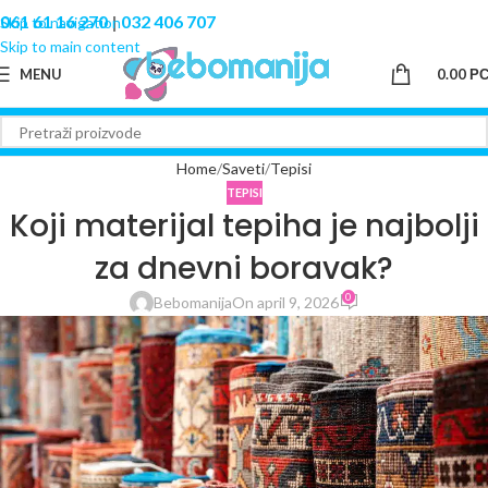
061 61 16 270
|
032 406 707
Skip to navigation
Skip to main content
MENU
0.00
Р
Home
Saveti
Tepisi
TEPISI
Koji materijal tepiha je najbolji
za dnevni boravak?
0
Bebomanija
On april 9, 2026