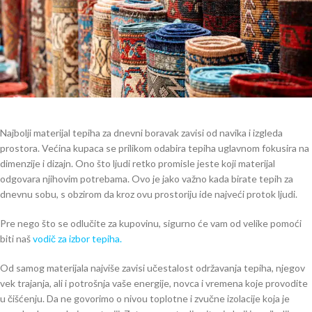
Najbolji materijal tepiha za dnevni boravak zavisi od navika i izgleda
prostora. Većina kupaca se prilikom odabira tepiha uglavnom fokusira na
dimenzije i dizajn. Ono što ljudi retko promisle jeste koji materijal
odgovara njihovim potrebama. Ovo je jako važno kada birate tepih za
dnevnu sobu, s obzirom da kroz ovu prostoriju ide najveći protok ljudi.
Pre nego što se odlučite za kupovinu, sigurno će vam od velike pomoći
biti naš
vodič za izbor tepiha.
Od samog materijala najviše zavisi učestalost održavanja tepiha, njegov
vek trajanja, ali i potrošnja vaše energije, novca i vremena koje provodite
u čišćenju. Da ne govorimo o nivou toplotne i zvučne izolacije koja je