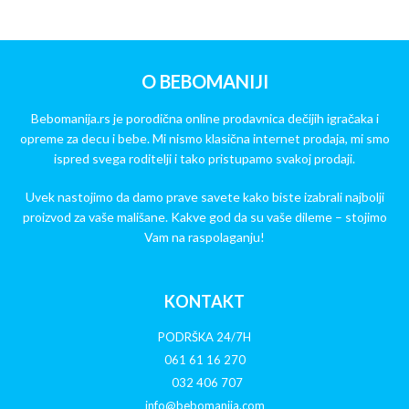
O BEBOMANIJI
Bebomanija.rs je porodična online prodavnica dečijih igračaka i
opreme za decu i bebe. Mi nismo klasična internet prodaja, mi smo
ispred svega roditelji i tako pristupamo svakoj prodaji.
Uvek nastojimo da damo prave savete kako biste izabrali najbolji
proizvod za vaše mališane. Kakve god da su vaše dileme – stojimo
Vam na raspolaganju!
KONTAKT
PODRŠKA 24/7H
061 61 16 270
032 406 707
info@bebomanija.com