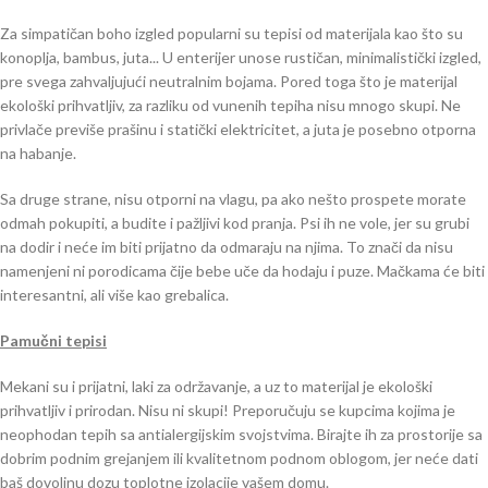
Za simpatičan boho izgled popularni su tepisi od materijala kao što su
konoplja, bambus, juta... U enterijer unose rustičan, minimalistički izgled,
pre svega zahvaljujući neutralnim bojama. Pored toga što je materijal
ekološki prihvatljiv, za razliku od vunenih tepiha nisu mnogo skupi. Ne
privlače previše prašinu i statički elektricitet, a juta je posebno otporna
na habanje.
Sa druge strane, nisu otporni na vlagu, pa ako nešto prospete morate
odmah pokupiti, a budite i pažljivi kod pranja. Psi ih ne vole, jer su grubi
na dodir i neće im biti prijatno da odmaraju na njima. To znači da nisu
namenjeni ni porodicama čije bebe uče da hodaju i puze. Mačkama će biti
interesantni, ali više kao grebalica.
Pamučni tepisi
Mekani su i prijatni, laki za održavanje, a uz to materijal je ekološki
prihvatljiv i prirodan. Nisu ni skupi! Preporučuju se kupcima kojima je
neophodan tepih sa antialergijskim svojstvima. Birajte ih za prostorije sa
dobrim podnim grejanjem ili kvalitetnom podnom oblogom, jer neće dati
baš dovoljnu dozu toplotne izolacije vašem domu.