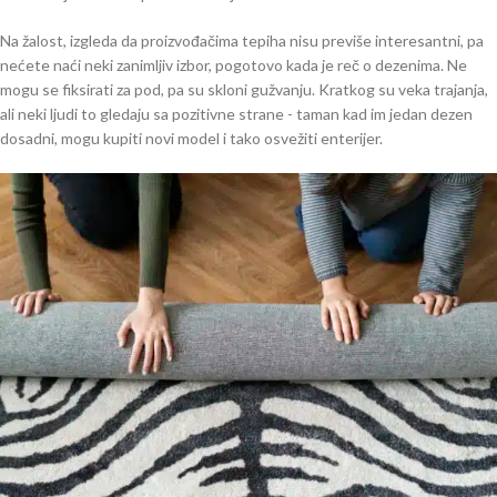
Na žalost, izgleda da proizvođačima tepiha nisu previše interesantni, pa
nećete naći neki zanimljiv izbor, pogotovo kada je reč o dezenima. Ne
mogu se fiksirati za pod, pa su skloni gužvanju. Kratkog su veka trajanja,
ali neki ljudi to gledaju sa pozitivne strane - taman kad im jedan dezen
dosadni, mogu kupiti novi model i tako osvežiti enterijer.