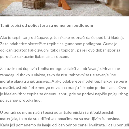
Tanji tepisi od poliestera sa gumenom podlogom
Ako je tepih tanji od čupavog, to nikako ne znači da će pod biti hladniji.
Zato odaberite sintetičke tepihe sa gumenom podlogom. Guma je
odličan izolator, kako zvučni, tako i toplotni, pa je i ovo dobar izbor sa
porodice sa kućnim ljubimcima i decom.
Za razliku od čupavih tepiha mnogo su lakši za održavanje. Mrvice ne
zapadaju duboko u vlakna, tako da nisu zahtevni za usisavanje i ne
morate ulagati u jak usisivač. A ako odaberete model tepiha koji se pere
u mašini, uštedećete mnogo novca na pranju i skupim perionicama. Ovo
je idealan izbor tepiha za dnevnu sobu, gde se podovi najviše prljaju zbog
pojačanog protoka ljudi.
U ponudi se mogu naći i tepisi od antialergijskih i antibakterijskih
materijala, tako da su odlični za domaćinstva sa osetljivim članovima.
Kada još pomenemo da imaju odličan odnos cene i kvaliteta, i da u ponudi