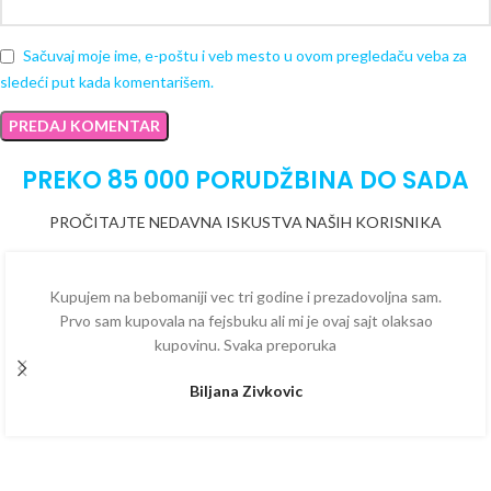
Sačuvaj moje ime, e-poštu i veb mesto u ovom pregledaču veba za
sledeći put kada komentarišem.
PREKO 85 000 PORUDŽBINA DO SADA
PROČITAJTE NEDAVNA ISKUSTVA NAŠIH KORISNIKA
Kupujem na bebomaniji vec tri godine i prezadovoljna sam.
Prvo sam kupovala na fejsbuku ali mi je ovaj sajt olaksao
kupovinu. Svaka preporuka
Biljana Zivkovic