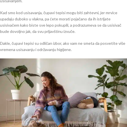
usisavanjem.
Kad smo kod usisavanja, čupavi tepisi mogu biti zahtevni, jer mrvice
upadaju duboko u vlakna, pa ćete morati pojačano da ih istrljate
usisivačem kako biste sve lepo pokupili, a podrazumeva se da usisivač
bude dovoljno jak, da svu prljavštinu izvuče.
Dakle, čupavi tepisi su odličan izbor, ako vam ne smeta da posvetite više
vremena usisavanju i održavanju higijene.