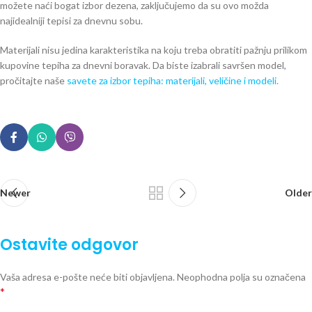
možete naći bogat izbor dezena, zaključujemo da su ovo možda
najidealn
iji tepisi
za dnevnu sobu.
Materijali nisu jedina karakteristika na koju treba obratiti pažnju prilikom
kupovine tepiha za dnevni boravak.
Da biste izabrali savršen
model,
pročitajte naš
e
savete
za izbor tepiha:
materijali, veličin
e
i model
i.
Newer
Older
Ostavite odgovor
Vaša adresa e-pošte neće biti objavljena.
Neophodna polja su označena
*