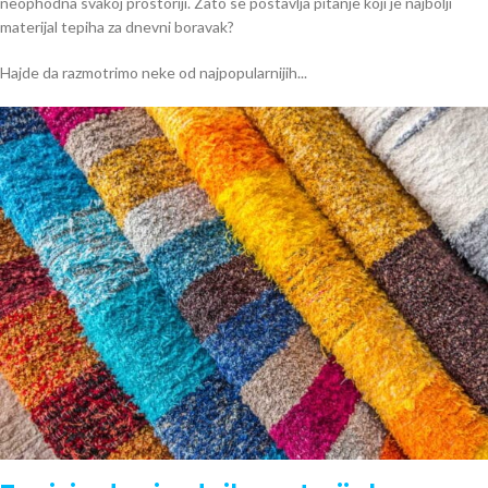
neophodna svakoj prostoriji. Zato se postavlja pitanje koji je najbolji
materijal tepiha za dnevni boravak?
Hajde da razmotrimo neke od najpopularnijih...