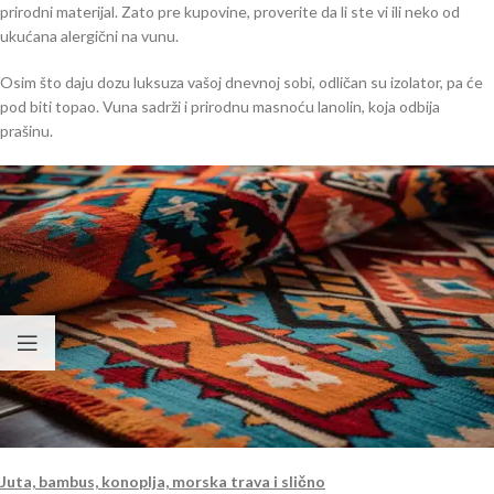
prirodni materijal. Zato pre kupovine, proverite da li ste vi ili neko od
ukućana alergični na vunu.
Osim što daju dozu luksuza vašoj dnevnoj sobi, odličan su izolator, pa će
pod biti topao. Vuna sadrži i prirodnu masnoću lanolin, koja odbija
prašinu.
Juta, bambus, konoplja, morska trava i slično