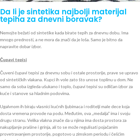
Da li je sintetika najbolji materijal
tepiha za dnevni boravak?
Nemojte bežati od sintetike kada birate tepih za dnevnu dobu. Ima
mnogo prednosti, a ne mora da znači da je loša.
Samo je bitno da
napravite dobar izbor.
Čupavi tepisi
Čuveni čupavi tepisi za dnevnu sobu i ostale prostorije, prave se upravo
od sintetičkih vlakana. Kupci ih vole zato što unose toplinu u dom. Ne
samo da soba izgleda ušukano i toplo, čupavi tepisi su odličan izbor za
kuće i stanove sa hladnim podovima.
Ugalvnom ih biraju vlasnici kućnih ljubimaca i roditelji male dece koja
dosta vremena provode na podu. Međutim, ova ,,medalja" ima i svoju
drugu stranu. Velika vlakna znače da u njima ima dosta prostora za
nakupljanje prašine i grinja, ali to se može regulisati pojačanim
provetravanjem prostorije, pogotovo u zimskom periodu i češćim