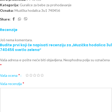
Kategorija:
Guralice za bebe za prohodavanje
Oznaka:
Muzička hodalica 3u1 740456
Share:
Recenzije
Još nema komentara.
Budite prvi koji će napisati recenziju za „Muzička hodalica 3u1
740456 svetlo zelena“
Vaša adresa e-pošte neće biti objavljena.
Neophodna polja su označena
*
*
Vaša ocena
*
Vaša recenzija