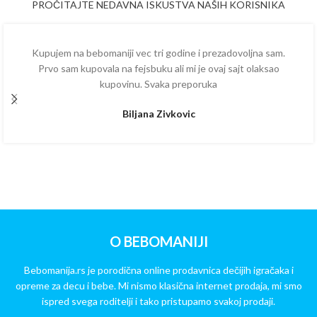
PROČITAJTE NEDAVNA ISKUSTVA NAŠIH KORISNIKA
Kupujem na bebomaniji vec tri godine i prezadovoljna sam.
Prvo sam kupovala na fejsbuku ali mi je ovaj sajt olaksao
kupovinu. Svaka preporuka
Biljana Zivkovic
O BEBOMANIJI
Bebomanija.rs je porodična online prodavnica dečijih igračaka i
opreme za decu i bebe. Mi nismo klasična internet prodaja, mi smo
ispred svega roditelji i tako pristupamo svakoj prodaji.