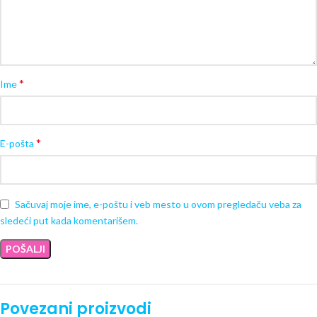
*
Ime
*
E-pošta
Sačuvaj moje ime, e-poštu i veb mesto u ovom pregledaču veba za
sledeći put kada komentarišem.
Povezani proizvodi