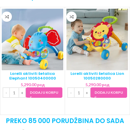
Lorelli aktiviti šetalica
Lorelli aktiviti šetalica Lion
Elephant 10050400000
10050280000
5,290.00
рсд
5,290.00
рсд
DODAJ U KORPU
DODAJ U KORPU
PREKO 85 000 PORUDŽBINA DO SADA