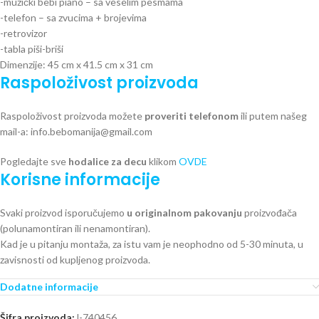
-muzički bebi piano – sa veselim pesmama
-telefon – sa zvucima + brojevima
-retrovizor
-tabla piši-briši
Dimenzije: 45 cm x 41.5 cm x 31 cm
Raspoloživost proizvoda
Raspoloživost proizvoda možete
proveriti telefonom
ili putem našeg
mail-a: info.bebomanija@gmail.com
Pogledajte sve
hodalice za decu
klikom
OVDE
Korisne informacije
Svaki proizvod isporučujemo
u originalnom pakovanju
proizvođača
(polunamontiran ili nenamontiran).
Kad je u pitanju montaža, za istu vam je neophodno od 5-30 minuta, u
zavisnosti od kupljenog proizvoda.
Dodatne informacije
Šifra proizvoda:
l-740456