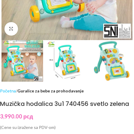
Click to enlarge
Početna
Guralice za bebe za prohodavanje
Muzička hodalica 3u1 740456 svetlo zelena
3,990.00
рсд
(Cene su izražene sa PDV-om)