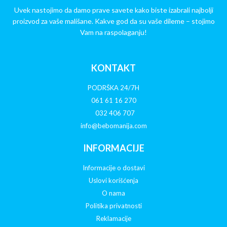
Uvek nastojimo da damo prave savete kako biste izabrali najbolji
proizvod za vaše mališane. Kakve god da su vaše dileme – stojimo
Vam na raspolaganju!
KONTAKT
PODRŠKA 24/7H
061 61 16 270
032 406 707
info@bebomanija.com
INFORMACIJE
Informacije o dostavi
Uslovi korišćenja
O nama
Politika privatnosti
Reklamacije