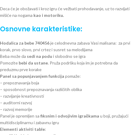
Deca će je obožavati i kroz igru će vežbati prohodavanje, uz to razvijati
mišiće na nogama
kao i motoriku.
Osnovne karakteristike:
Hodalica za bebe 740456
je celodnevna zabava Vasi malisana: za prvi
korak, prvo slovo, prvi crtez i susret sa melodijama
Beba može da
sedi na podu
i slobodno se igra
Pomozite
bebi da ustane
. Pruža podršku koja im je potrebna da
preduzmu prve korake
Panel sa popunjavanjem funkcija
pomaže:
– prepoznavanja boja
– sposobnost prepoznavanja različitih oblika
– razvijanje kreativnosti
– auditorni razvoj
– razvoj memorije
Panel je opremljen sa
fiksnim i odvojivim igračkama
u boji, pružajući
multidisciplinarnu i zabavnu igru
Elementi aktiviti table
: