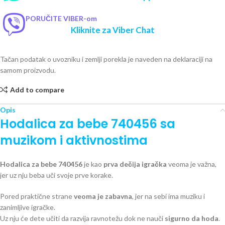
PORUČITE VIBER-om
Kliknite za Viber Chat
Tačan podatak o uvozniku i zemlji porekla je naveden na deklaraciji na
samom proizvodu.
Add to compare
Opis
Hodalica za bebe 740456 sa
muzikom i aktivnostima
Hodalica za bebe 740456
je kao
prva dečija igračka
veoma je važna,
jer uz nju beba uči svoje prve korake.
Pored praktične strane
veoma je zabavna
, jer na sebi ima muziku i
zanimljive igračke.
Uz nju će dete učiti da razvija ravnotežu dok ne nauči
sigurno da hoda
.