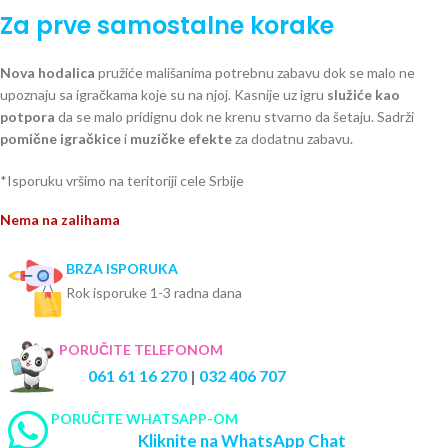
Za prve samostalne korake
Nova hodalica
pružiće mališanima potrebnu zabavu dok se malo ne
upoznaju sa igračkama koje su na njoj. Kasnije uz igru
služiće kao
potpora
da se malo pridignu dok ne krenu stvarno da šetaju. Sadrži
pomične igračkice
i
muzičke efekte
za dodatnu zabavu.
*Isporuku vršimo na teritoriji cele Srbije
Nema na zalihama
BRZA ISPORUKA
Rok isporuke 1-3 radna dana
PORUČITE TELEFONOM
061 61 16 270
|
032 406 707
PORUČITE WHATSAPP-OM
Kliknite na WhatsApp Chat