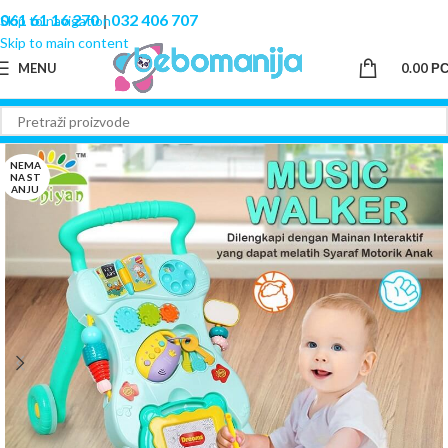
061 61 16 270
|
032 406 707
Skip to navigation
Skip to main content
MENU
0.00
Р
NEMA
NA ST
ANJU