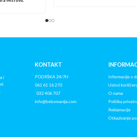
ra Mitrović
KONTAKT
INFORMAC
PODRŠKA 24/7H
Informacije o d
a i
mi
061 61 16 270
Uslovi korišćen
.
032 406 707
O nama
info@bebomanija.com
Politika privatn
Reklamacije
Otkazivanje po