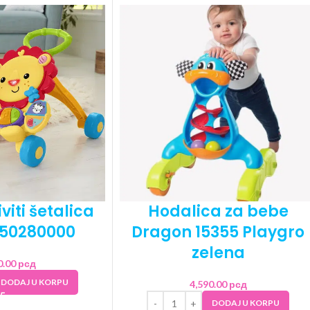
iviti šetalica
Hodalica za bebe
050280000
Dragon 15355 Playgro
zelena
0.00
рсд
DODAJ U KORPU
4,590.00
рсд
DODAJ U KORPU