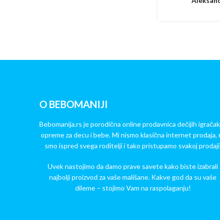
Aleksand
O BEBOMANIJI
Bebomanija.rs je porodična online prodavnica dečijih igračak
opreme za decu i bebe. Mi nismo klasična internet prodaja, 
smo ispred svega roditelji i tako pristupamo svakoj prodaji
Uvek nastojimo da damo prave savete kako biste izabrali
najbolji proizvod za vaše mališane. Kakve god da su vaše
dileme – stojimo Vam na raspolaganju!