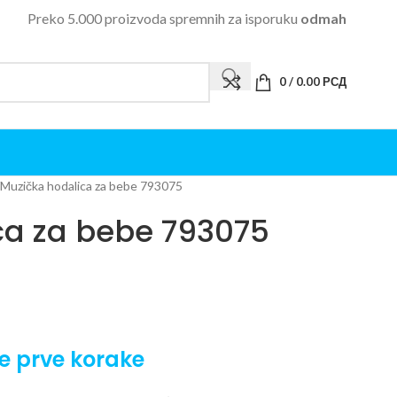
Preko 5.000 proizvoda spremnih za isporuku
odmah
0
/
0.00
РСД
Muzička hodalica za bebe 793075
ca za bebe 793075
e prve korake