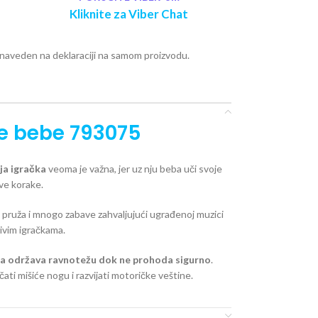
Kliknite za Viber Chat
e naveden na deklaraciji na samom proizvodu.
e bebe 793075
ja igračka
veoma je važna, jer uz nju beba uči svoje
ve korake.
a pruža i mnogo zabave zahvaljujući ugrađenoj muzici
jivim igračkama.
 da održava ravnotežu dok ne prohoda sigurno
.
ati mišiće nogu i razvijati motoričke veštine.
arakteristike: