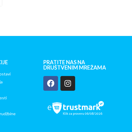
IJE
PRATITE NAS NA
DRUŠTVENIM MREŽAMA
ostavi
ja
osti
rudžbine