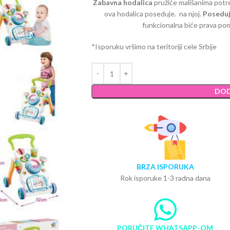
Zabavna hodalica
pružiće mališanima potre
ova hodalica poseduje. na njoj.
Poseduj
funkcionalna biće prava po
*Isporuku vršimo na teritoriji cele Srbije
DOD
BRZA ISPORUKA
Rok isporuke 1-3 radna dana
PORUČITE WHATSAPP-OM