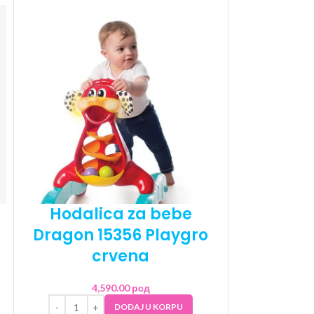
Hodalica za bebe
Hodalica
Dragon 15356 Playgro
7
crvena
3
4,590.00
рсд
DODAJ U KORPU