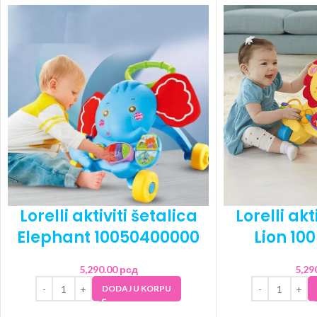
Lorelli aktiviti šetalica
Lorelli akt
Elephant 10050400000
Lion 10
5,290.00
рсд
5,29
DODAJ U KORPU