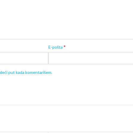
Pogledajte sve
hodalice za decu
klikom
O
Korisne
Svaki proizvod isporučujemo
u originalnom
nenamontiran).
Kad je u pitanju montaža, za istu vam je ne
*
E-pošta
proizvoda.
edeći put kada komentarišem.