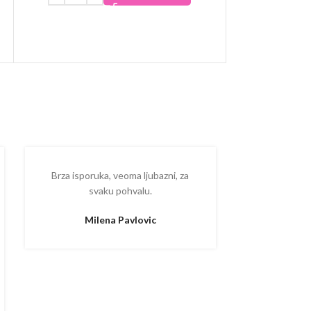
Brza isporuka, veoma ljubazni, za
Ispostova
svaku pohvalu.
upakovano
proizvodom
Milena Pavlovic
Aleksa