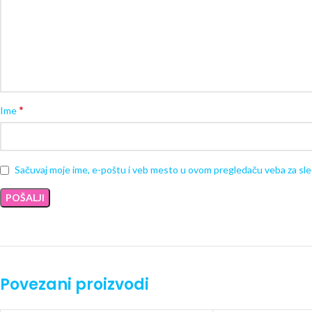
*
Ime
Sačuvaj moje ime, e-poštu i veb mesto u ovom pregledaču veba za sl
Povezani proizvodi