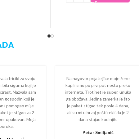
ADA
la tricikl za svoju
Na nagovor prijateljice moje žene
 bila sigurna koji je
kupili smo po prvi put nešto preko
 uzrast. Nazvala sam
interneta. Trotinet je super, unuka
dan gospodin koji je
ga obožava. Jedina zamerka je što
zan i pomogao mi je
je paket stigao tek posle 4 dana,
aket je stigao za 2
ali su mi u brzoj pošti rekli da je 2
per upakovan. Moja
dana stajao kod njih.
poruka.
Petar Smiljanić