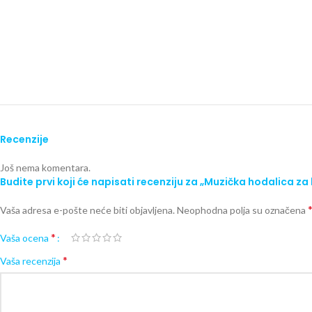
Recenzije
Još nema komentara.
Budite prvi koji će napisati recenziju za „Muzička hodalica z
Vaša adresa e-pošte neće biti objavljena.
Neophodna polja su označena
*
Vaša ocena
*
Vaša recenzija