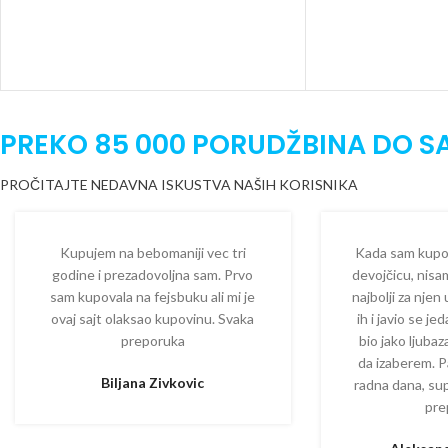
PREKO 85 000 PORUDŽBINA DO S
PROČITAJTE NEDAVNA ISKUSTVA NAŠIH KORISNIKA
Kupujem na bebomaniji vec tri
Kada sam kupova
godine i prezadovoljna sam. Prvo
devojčicu, nisam
sam kupovala na fejsbuku ali mi je
najbolji za njen
ovaj sajt olaksao kupovinu. Svaka
ih i javio se je
preporuka
bio jako ljuba
da izaberem. P
Biljana Zivkovic
radna dana, su
pre