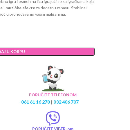
bnu igru i osmeh na licu igrajući se sa igračkama koja
e i
muzičke efekte
za dodatnu zabavu. Stabilna i
moć u prohodavanju vašim mališanima.
AJ U KORPU
PORUČITE TELEFONOM
061 61 16 270
|
032 406 707
PORUČITE VIBER-om