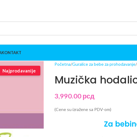
A
KONTAKT
Početna
Guralice za bebe za prohodavanje
Najprodavanije
Muzička hodali
3,990.00
рсд
(Cene su izražene sa PDV-om)
Za bebin