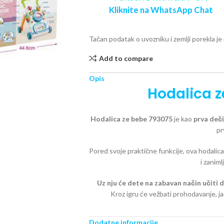
Kliknite na WhatsApp Chat
Tačan podatak o uvozniku i zemlji porekla j
Add to compare
Opis
Hodalica z
Hodalica ze bebe 793075
je kao
prva deči
pr
Pored svoje praktične funkcije, ova hodalic
i zaniml
Uz nju će dete na zabavan način učiti
Kroz igru će vežbati prohodavanje, jač
Osnovne k
Dodatne informacije