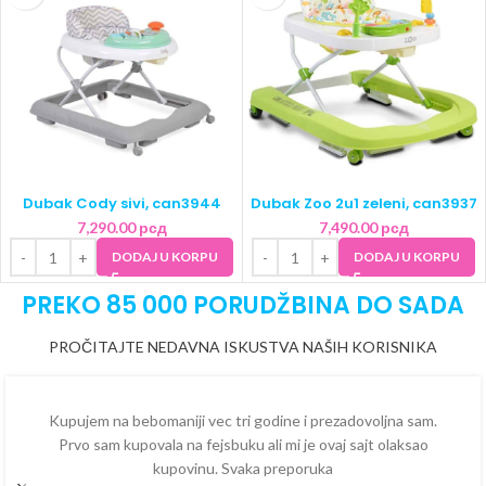
Dubak Cody sivi, can3944
Dubak Zoo 2u1 zeleni, can3937
7,290.00
рсд
7,490.00
рсд
DODAJ U KORPU
DODAJ U KORPU
PREKO 85 000 PORUDŽBINA DO SADA
PROČITAJTE NEDAVNA ISKUSTVA NAŠIH KORISNIKA
Kupujem na bebomaniji vec tri godine i prezadovoljna sam.
Prvo sam kupovala na fejsbuku ali mi je ovaj sajt olaksao
kupovinu. Svaka preporuka