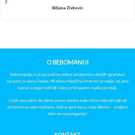
Biljana Zivkovic
O BEBOMANIJI
Bebomanija.rs je porodična online prodavnica dečijih igračaka i
opreme za decu i bebe. Mi nismo klasična internet prodaja, mi smo
ispred svega roditelji i tako pristupamo svakoj prodaji.
Uvek nastojimo da damo prave savete kako biste izabrali najbolji
proizvod za vaše mališane. Kakve god da su vaše dileme – stojimo
Vam na raspolaganju!
KONTAKT