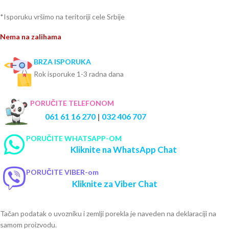
*Isporuku vršimo na teritoriji cele Srbije
Nema na zalihama
BRZA ISPORUKA
Rok isporuke 1-3 radna dana
PORUČITE TELEFONOM
061 61 16 270
|
032 406 707
PORUČITE WHATSAPP-OM
Kliknite na WhatsApp Chat
PORUČITE VIBER-om
Kliknite za Viber Chat
Tačan podatak o uvozniku i zemlji porekla je naveden na deklaraciji na
samom proizvodu.