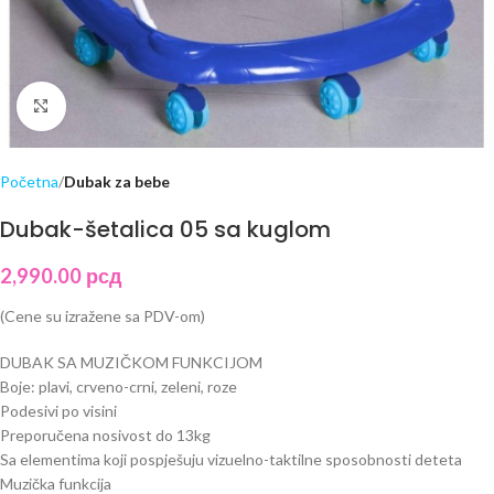
Click to enlarge
Početna
Dubak za bebe
Dubak-šetalica 05 sa kuglom
2,990.00
рсд
(Cene su izražene sa PDV-om)
DUBAK SA MUZIČKOM FUNKCIJOM
Boje: plavi, crveno-crni, zeleni, roze
Podesivi po visini
Preporučena nosivost do 13kg
Sa elementima koji pospješuju vizuelno-taktilne sposobnosti deteta
Muzička funkcija