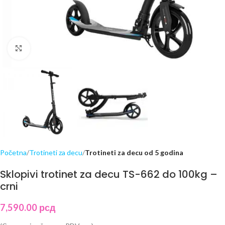
Click to enlarge
Početna
Trotineti za decu
Trotineti za decu od 5 godina
Sklopivi trotinet za decu TS-662 do 100kg –
crni
7,590.00
рсд