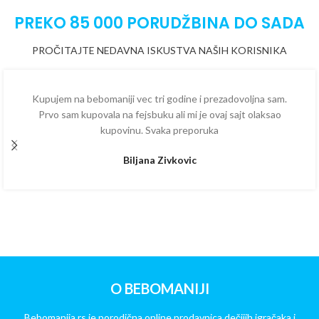
PREKO 85 000 PORUDŽBINA DO SADA
PROČITAJTE NEDAVNA ISKUSTVA NAŠIH KORISNIKA
Kupujem na bebomaniji vec tri godine i prezadovoljna sam.
Prvo sam kupovala na fejsbuku ali mi je ovaj sajt olaksao
kupovinu. Svaka preporuka
Biljana Zivkovic
O BEBOMANIJI
Bebomanija.rs je porodična online prodavnica dečijih igračaka i