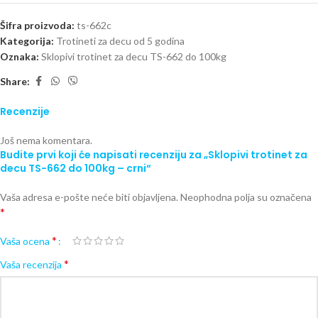
Šifra proizvoda:
ts-662c
Kategorija:
Trotineti za decu od 5 godina
Oznaka:
Sklopivi trotinet za decu TS-662 do 100kg
Share:
Recenzije
Još nema komentara.
Budite prvi koji će napisati recenziju za „Sklopivi trotinet za
decu TS-662 do 100kg – crni“
Vaša adresa e-pošte neće biti objavljena.
Neophodna polja su označena
*
*
Vaša ocena
*
Vaša recenzija