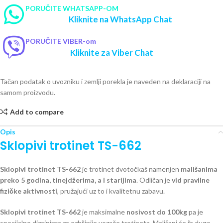
PORUČITE WHATSAPP-OM
Kliknite na WhatsApp Chat
PORUČITE VIBER-om
Kliknite za Viber Chat
Tačan podatak o uvozniku i zemlji porekla je naveden na deklaraciji na
samom proizvodu.
Add to compare
Opis
Sklopivi trotinet TS-662
Sklopivi trotinet TS-662
je trotinet dvotočkaš namenjen
mališanima
preko 5 godina, tinejdžerima, a i starijima
. Odličan je
vid pravilne
fizičke aktivnosti
, pružajući uz to i kvalitetnu zabavu.
Sklopivi trotinet TS-662
je maksimalne
nosivost do 100kg
pa je
specijalno dizajniran za ozbiljnije vozače trotineta. Mališani će ih dugo