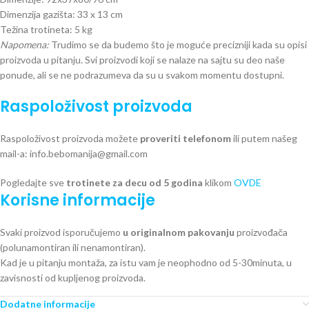
Dimenzija gazišta: 33 x 13 cm
Težina trotineta: 5 kg
Napomena:
Trudimo se da budemo što je moguće precizniji kada su opisi
proizvoda u pitanju. Svi proizvodi koji se nalaze na sajtu su deo naše
ponude, ali se ne podrazumeva da su u svakom momentu dostupni.
Raspoloživost proizvoda
Raspoloživost proizvoda možete
proveriti telefonom
ili putem našeg
mail-a: info.bebomanija@gmail.com
Pogledajte sve
trotinete za decu od 5 godina
klikom
OVDE
Korisne informacije
Svaki proizvod isporučujemo
u originalnom pakovanju
proizvođača
(polunamontiran ili nenamontiran).
Kad je u pitanju montaža, za istu vam je neophodno od 5-30minuta, u
zavisnosti od kupljenog proizvoda.
Dodatne informacije