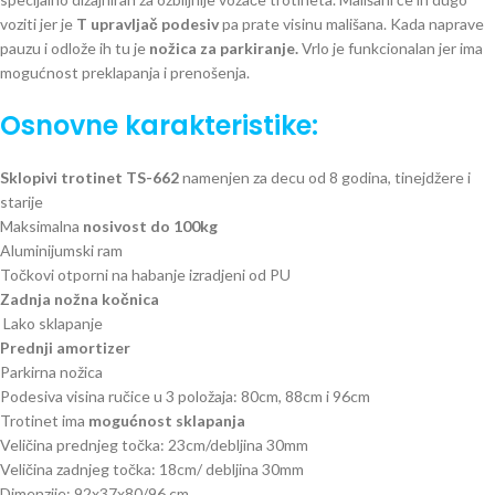
voziti jer je
T upravljač podesiv
pa prate visinu mališana. Kada naprave
pauzu i odlože ih tu je
nožica za parkiranje.
Vrlo je funkcionalan jer ima
mogućnost preklapanja i prenošenja.
Osnovne karakteristike:
Sklopivi trotinet TS-662
namenjen za decu od 8 godina, tinejdžere i
starije
Maksimalna
nosivost do 100kg
Aluminijumski ram
Točkovi otporni na habanje izradjeni od PU
Zadnja nožna kočnica
Lako sklapanje
Prednji amortizer
Parkirna nožica
Podesiva visina ručice u 3 položaja: 80cm, 88cm i 96cm
Trotinet ima
mogućnost sklapanja
Veličina prednjeg točka: 23cm/debljina 30mm
Veličina zadnjeg točka: 18cm/ debljina 30mm
Dimenzije: 92x37x80/96 cm