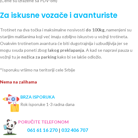
(Cene su izražene sa PDV-om)
Za iskusne vozače i avanturiste
Trotinet na dva točka i maksimalne nosivosti
do 100kg,
namenjeni su
starijim mališanima koji već imaju ozbiljno iskustvo u vožnji trotineta.
Ovakvim trotinetom avantura će biti dugotrajnija i uzbudljivija jer se
mogu svuda poneti zbog
lakog preklapanja
. A kad se napravi pauza u
vožnji tu je
nožica za parking
kako bi se lakše odložio.
*Isporuku vršimo na teritoriji cele Srbije
Nema na zalihama
BRZA ISPORUKA
Rok isporuke 1-3 radna dana
PORUČITE TELEFONOM
061 61 16 270
|
032 406 707