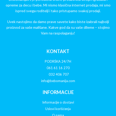
opreme za decu i bebe. Mi nismo klasična internet prodaja, mi smo
ispred svega roditelji i tako pristupamo svakoj prodaji.
Uvek nastojimo da damo prave savete kako biste izabrali najbolji
proizvod za vaše mališane. Kakve god da su vaše dileme – stojimo
Vam na raspolaganju!
KONTAKT
PODRŠKA 24/7H
061 61 16 270
032 406 707
info@bebomanija.com
INFORMACIJE
Informacije o dostavi
Uslovi korišćenja
O nama