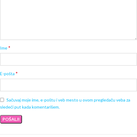
*
Ime
*
E-pošta
Sačuvaj moje ime, e-poštu i veb mesto u ovom pregledaču veba za
sledeći put kada komentarišem.