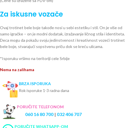
(Cene su izražene sa PDV-om)
Za iskusne vozače
Ovaj trotinet bele boje takođe nosi u sebi estetiku i stil. On je više od
samo igračke – on je modni dodatak, izražavanje ličnog stila i identiteta.
Deca mogu da pokažu svoju jedinstvenost i kreativnost vozeći trotinet
bele boje, stvarajući sopstvenu priču dok se kreću ulicama.
*Isporuku vršimo na teritoriji cele Srbije
Nema na zalihama
BRZA ISPORUKA
Rok isporuke 1-3 radna dana
PORUČITE TELEFONOM
060 16 80 700
|
032 406 707
PORUČITE WHATSAPP-OM