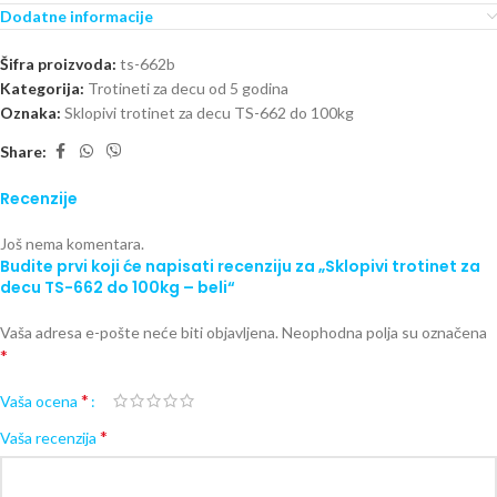
Dodatne informacije
Šifra proizvoda:
ts-662b
Kategorija:
Trotineti za decu od 5 godina
Oznaka:
Sklopivi trotinet za decu TS-662 do 100kg
Share:
Recenzije
Još nema komentara.
Budite prvi koji će napisati recenziju za „Sklopivi trotinet za
decu TS-662 do 100kg – beli“
Vaša adresa e-pošte neće biti objavljena.
Neophodna polja su označena
*
*
Vaša ocena
*
Vaša recenzija