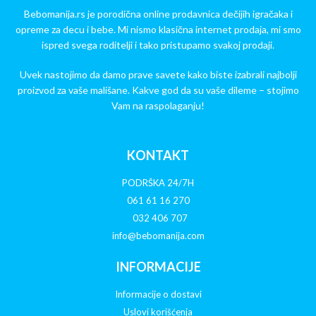
Bebomanija.rs je porodična online prodavnica dečijih igračaka i
opreme za decu i bebe. Mi nismo klasična internet prodaja, mi smo
ispred svega roditelji i tako pristupamo svakoj prodaji.
Uvek nastojimo da damo prave savete kako biste izabrali najbolji
proizvod za vaše mališane. Kakve god da su vaše dileme – stojimo
Vam na raspolaganju!
KONTAKT
PODRŠKA 24/7H
061 61 16 270
032 406 707
info@bebomanija.com
INFORMACIJE
Informacije o dostavi
Uslovi korišćenja