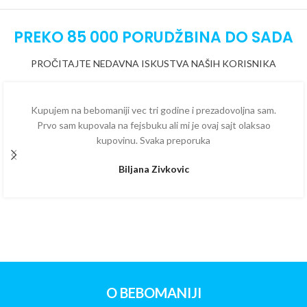
PREKO 85 000 PORUDŽBINA DO SADA
PROČITAJTE NEDAVNA ISKUSTVA NAŠIH KORISNIKA
Kupujem na bebomaniji vec tri godine i prezadovoljna sam.
Prvo sam kupovala na fejsbuku ali mi je ovaj sajt olaksao
kupovinu. Svaka preporuka
Biljana Zivkovic
O BEBOMANIJI