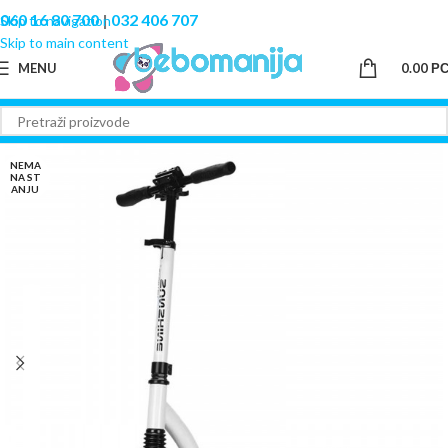
060 16 80 700
|
032 406 707
Skip to navigation
Skip to main content
MENU
0.00
Р
NEMA
NA ST
ANJU