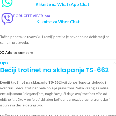
Kliknite na WhatsApp Chat
PORUČITE VIBER-om
Kliknite za Viber Chat
Tačan podatak o uvozniku i zemlji porekla je naveden na deklaraciji na
samom proizvodu.
Add to compare
Opis
Dečiji trotinet na sklapanje TS-662
Dečiji trotinet na sklapanje TS-662
koji donosi lepotu, slobodu i
avanturu, deciji trotinet bele boje je pravi izbor. Neka vaš oglas odiše
entuzijazmom i elegancijom, naglašavajući da je ovaj trotinet više od
obične igračke – on je stilski izbor koji donosi nezaboravne trenutke i
ispunjava dečje detinjstvo.
Dečiji trotinet na sklapanje TS-662
je maksimalne
nosivost do 100kg