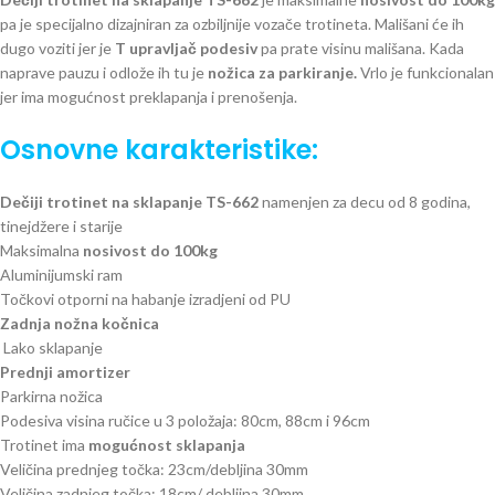
pa je specijalno dizajniran za ozbiljnije vozače trotineta. Mališani će ih
dugo voziti jer je
T upravljač podesiv
pa prate visinu mališana. Kada
naprave pauzu i odlože ih tu je
nožica za parkiranje.
Vrlo je funkcionalan
jer ima mogućnost preklapanja i prenošenja.
Osnovne karakteristike:
Dečiji trotinet na sklapanje TS-662
namenjen za decu od 8 godina,
tinejdžere i starije
Maksimalna
nosivost do 100kg
Aluminijumski ram
Točkovi otporni na habanje izradjeni od PU
Zadnja nožna kočnica
Lako sklapanje
Prednji amortizer
Parkirna nožica
Podesiva visina ručice u 3 položaja: 80cm, 88cm i 96cm
Trotinet ima
mogućnost sklapanja
Veličina prednjeg točka: 23cm/debljina 30mm
Veličina zadnjeg točka: 18cm/ debljina 30mm