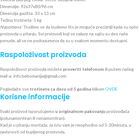
Dimenzije: 92x37x80/96 cm
Dimenzija gazišta: 33 x 13 cm
Težina trotineta: 5 kg
Napomena:
Trudimo se da budemo što je moguće precizniji kada su opisi
proizvoda u pitanju. Svi proizvodi koji se nalaze na sajtu su deo naše
ponude, ali se ne podrazumeva da su u svakom momentu dostupni.
Raspoloživost proizvoda
Raspoloživost proizvoda možete
proveriti telefonom
ili putem našeg
mail-a: info.bebomanija@gmail.com
Pogledajte sve
trotinete za decu od 5 godina
klikom
OVDE
Korisne informacije
Svaki proizvod isporučujemo
u originalnom pakovanju
proizvođača
(polunamontiran ili nenamontiran).
Kad je u pitanju montaža, za istu vam je neophodno od 5-30minuta, u
zavisnosti od kupljenog proizvoda.