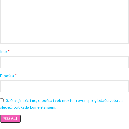
*
Ime
*
E-pošta
Sačuvaj moje ime, e-poštu i veb mesto u ovom pregledaču veba za
sledeći put kada komentarišem.