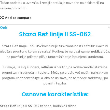
Tačan podatak o uvozniku i zemlji porekla je naveden na deklaraciji na
samom proizvodu.
Add to compare
Opis
Staza Bež linije II SS-062
Staza Bež linije II SS-062
kombinuje funkcionalnost i estetiku kako bi
ulepšala prostor u kojem se nalazi. Podloga je
na bazi
gume, neklizajuća
,
na površini je prijatan pliš, a unutrašnjost je ispunjena sunđerom.
Guma je, uz sloj sunđera,
odličan izolator
, pa ovakav model staze ne
propušta ni hladnoću ni toplotu. Može se prati u veš mašini na kratkom
programu bez centrifuge, a lako se usisava, jer se mrvice zadržavaju po
površini tepiha.
Osnovne karakteristike:
Staza Bež linije II SS-062
za sobe, hodnike i slično