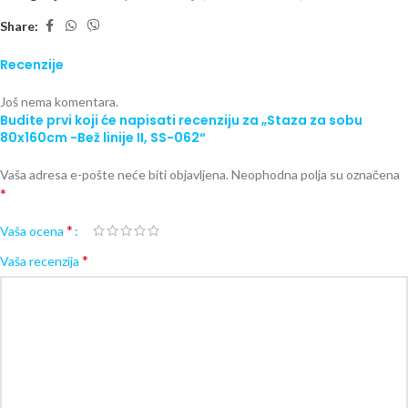
Share:
Recenzije
Još nema komentara.
Budite prvi koji će napisati recenziju za „Staza za sobu
80x160cm -Bež linije II, SS-062“
Vaša adresa e-pošte neće biti objavljena.
Neophodna polja su označena
*
*
Vaša ocena
*
Vaša recenzija