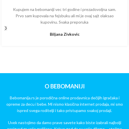
Kupujem na bebomaniji vec tri godine i prezadovoljna sam.
Prvo sam kupovala na fejsbuku ali mi je ovaj sajt olaksao
kupovinu. Svaka preporuka
Biljana Zivkovic
O BEBOMANIJI
Bebomanija.rs je porodična online prodavnica dečijih igračaka i
opreme za decu i bebe. Mi nismo klasična internet prodaja, mi smo
ispred svega roditelji i tako pristupamo svakoj prodaji.
Uvek nastojimo da damo prave savete kako biste izabrali najbolji
proizvod za vaše mališane. Kakve god da su vaše dileme – stojimo