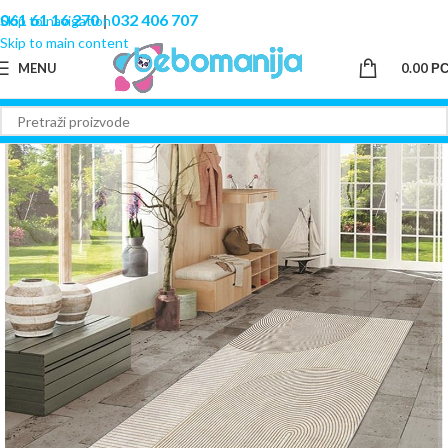
061 61 16 270
|
032 406 707
Skip to navigation
Skip to main content
MENU
0.00
Р