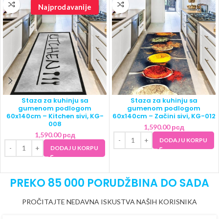
Najprodavanije
Staza za kuhinju sa
Staza za kuhinju sa
gumenom podlogom
gumenom podlogom
60x140cm – Kitchen sivi, KG-
60x140cm – Začini sivi, KG-012
008
1,590.00
рсд
1,590.00
рсд
DODAJ U KORPU
DODAJ U KORPU
PREKO 85 000 PORUDŽBINA DO SADA
PROČITAJTE NEDAVNA ISKUSTVA NAŠIH KORISNIKA