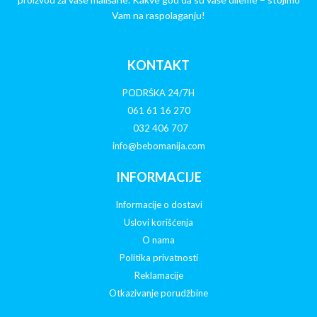
Vam na raspolaganju!
KONTAKT
PODRŠKA 24/7H
061 61 16 270
032 406 707
info@bebomanija.com
INFORMACIJE
Informacije o dostavi
Uslovi korišćenja
O nama
Politika privatnosti
Reklamacije
Otkazivanje porudžbine