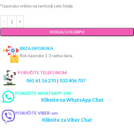
*Isporuku vršimo na teritoriji cele Srbije
DODAJ U KORPU
BRZA ISPORUKA
Rok isporuke 1-3 radna dana
PORUČITE TELEFONOM
061 61 16 270
|
032 406 707
PORUČITE WHATSAPP-OM
Kliknite na WhatsApp Chat
PORUČITE VIBER-om
Kliknite za Viber Chat