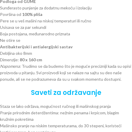
Podloga od GUME
Sunđerasto punjenje za dodatnu mekoću i izolaciju
Površina od
100% pliša
Pere se u veš mašini na niskoj temperaturi ili ručno
Usisava se za par sekundi
Boja postojana, međunarodno priznata
Ne otire se
Antibakterijski i antialergijski sastav
Debljina oko 8mm
Dimenzije:
80 x 160 cm
Napomena:
Trudimo se da budemo što je moguće precizniji kada su opisi
proizvoda u pitanju. Svi proizvodi koji se nalaze na sajtu su deo naše
ponude, ali se ne podrazumeva da su u svakom momentu dostupni.
Saveti za održavanje
Staza se lako održava, mogućnost ručnog ili mašinskog pranja
Pranje prirodnim deterdžentima: nežnim penama i krpicom, blagim
kružnim pokretima
Mašinsko pranje na niskim temperaturama, do 30 stepeni, koristeći