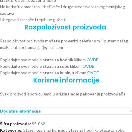
kratki program, bez centriguge
Ne koristiti domestos, izbeljivače i druga sredstva visokog hemijskog
sastava
Izbegavati tresače i tepih ne gužvati
Raspoloživost proizvoda
Raspoloživost proizvoda
možete proveriti telefonom
ili putem našeg
mail-a: info.bebomanija@gmail.com
Pogledajte sve modele
staza za hodnik
klikom
OVDE
Pogledajte sve modele
staza za sobe
klikom
OVDE
Pogledajte sve modele
staza za kuhinju
klikom
OVDE
Korisne informacije
Svaki proizvod isporučujemo
u originalnom pakovanju proizvođača
.
Dodatne informacije
Šifra proizvoda:
SS-062
Kategorije:
Staze i tepisi za kuhinju
,
Staze za hodnik
,
Staze za sobu