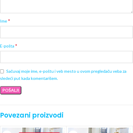
*
Ime
*
E-pošta
Sačuvaj moje ime, e-poštu i veb mesto u ovom pregledaču veba za
sledeći put kada komentarišem.
Povezani proizvodi