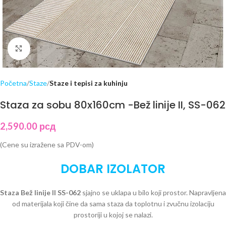
Click to enlarge
Početna
Staze
Staze i tepisi za kuhinju
Staza za sobu 80x160cm -Bež linije II, SS-062
2,590.00
рсд
(Cene su izražene sa PDV-om)
DOBAR IZOLATOR
Staza Bež linije II SS-062
sjajno se uklapa u bilo koji prostor. Napravljena
od materijala koji čine da sama staza da toplotnu i zvučnu izolaciju
prostoriji u kojoj se nalazi.