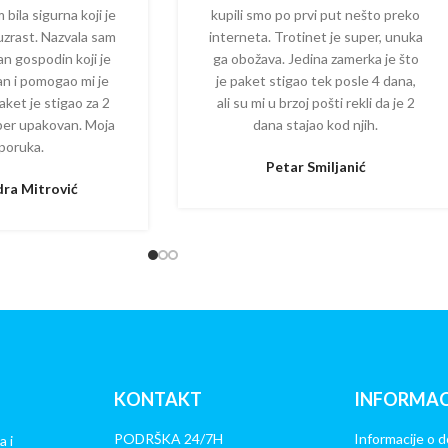
 bila sigurna koji je
kupili smo po prvi put nešto preko
 uzrast. Nazvala sam
interneta. Trotinet je super, unuka
dan gospodin koji je
ga obožava. Jedina zamerka je što
zan i pomogao mi je
je paket stigao tek posle 4 dana,
aket je stigao za 2
ali su mi u brzoj pošti rekli da je 2
per upakovan. Moja
dana stajao kod njih.
poruka.
Petar Smiljanić
ra Mitrović
KONTAKT
INFORMAC
PODRŠKA 24/7H
Informacije o d
a i