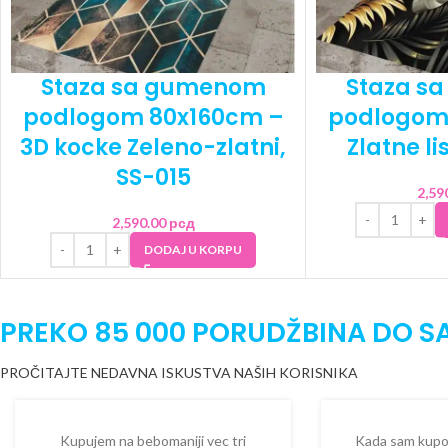
Staza sa gumenom
Staza s
podlogom 80x160cm –
podlogom
3D kocke Zeleno-zlatni,
Zlatne li
SS-015
2,59
2,590.00
рсд
DODAJ U KORPU
PREKO 85 000 PORUDŽBINA DO S
PROČITAJTE NEDAVNA ISKUSTVA NAŠIH KORISNIKA
Kupujem na bebomaniji vec tri
Kada sam kupova