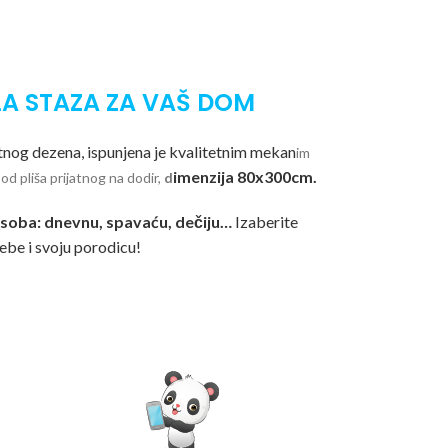
A STAZA ZA VAŠ DOM
og dezena, ispunjena je kvalitetnim mekan
im
imenzija 80x300cm.
d pliša prijatnog na dodir,
d
e soba: dnevnu, spavaću, dečiju…
Izaberite
sebe i svoju porodicu!