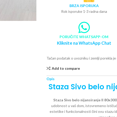
BRZA ISPORUKA
Rok isporuke 1-3 radna dana
PORUČITE WHATSAPP-OM
Kliknite na WhatsApp Chat
Tačan podatak o uvozniku i zemlji porekla j
Add to compare
Opis
Staza Sivo belo ni
Staza Sivo belo nijansiranje II 80x3
udobnost u vaš dom, istovremeno ističuć
estetike i funkcionalnosti čini ovu stazu id