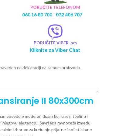
PORUČITE TELEFONOM
060 16 80 700
|
032 406 707
PORUČITE VIBER-om
Kliknite za Viber Chat
e naveden na deklaraciji na samom proizvodu.
jansiranje II 80x300cm
00cm
poseduje moderan dizajn koji unosi toplinu i
i njegovu eleganciju. Savršena ravnoteža između
ealnim izborom za kreiranje prijatne i sofisticirane