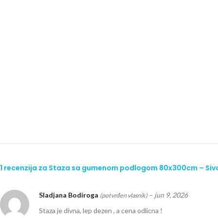
1 recenzija za
Staza sa gumenom podlogom 80x300cm – Sivo-b
Sladjana Bodiroga
–
jun 9, 2026
(potvrđen vlasnik)
Staza je divna, lep dezen , a cena odlicna !