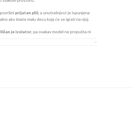
u svakom prostoru.
 površini
prijatan pliš
, a unutrašnjost je ispunjena
lno ako imate malu decu koja će se igrati na njoj.
ličan je izolator
, pa ovakav model ne propušta ni
etno je jednostavna za održavanje.
arakteristike:
je od 100% pliša
ni
ma mogućnosti otiranja
lergijski testiran
 pa ne propušta toplotu i hladnoću
će precizniji kada su opisi proizvoda u pitanju.
o naše ponude, ali se ne podrazumeva da su u svakom