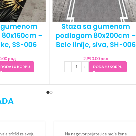
a gumenom
Staza sa gumenom
 80x160cm –
podlogom 80x200cm –
ske, SS-006
Bele linije, siva, SH-006
0.00
рсд
2,990.00
рсд
DODAJ U KORPU
DODAJ U KORPU
ADA
la tricikl za svoju
Na nagovor prijateljice moje žene