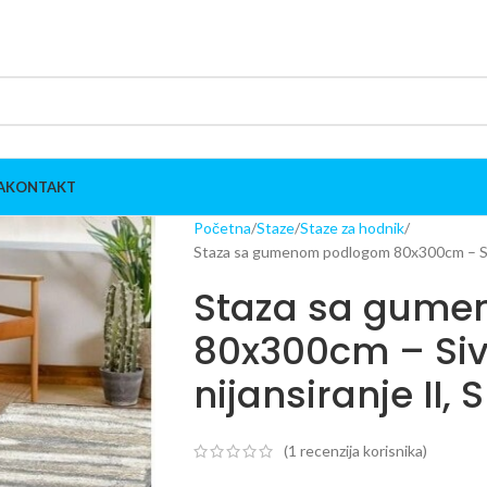
A
KONTAKT
Početna
Staze
Staze za hodnik
Staza sa gumenom podlogom 80x300cm – Siv
Staza sa gum
80x300cm – Si
nijansiranje II,
(
1
recenzija korisnika)