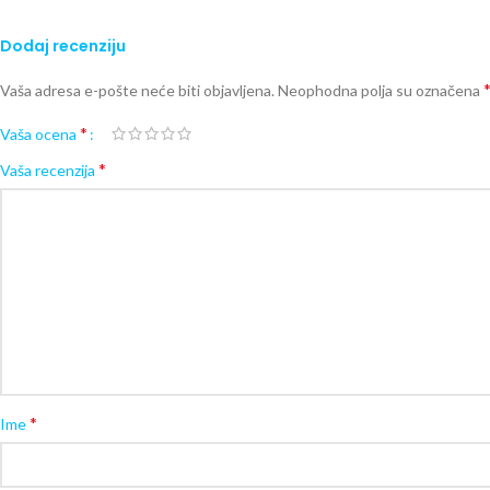
Dodaj recenziju
Vaša adresa e-pošte neće biti objavljena.
Neophodna polja su označena
*
Vaša ocena
*
Vaša recenzija
*
Ime