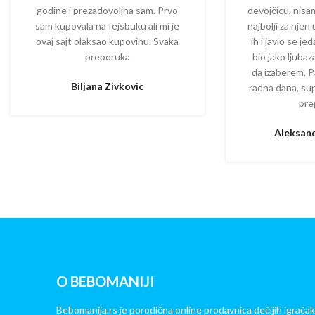
godine i prezadovoljna sam. Prvo
devojčicu, nisam
sam kupovala na fejsbuku ali mi je
najbolji za njen
ovaj sajt olaksao kupovinu. Svaka
ih i javio se je
preporuka
bio jako ljuba
da izaberem. P
Biljana Zivkovic
radna dana, su
pre
Aleksand
O BEBOMANIJI
Bebomanija.rs je porodična online prodavnica dečijih igračak