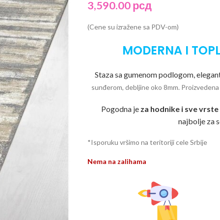
3,590.00
рсд
(Cene su izražene sa PDV-om)
MODERNA I TOPL
Staza sa gumenom podlogom, elegantn
sunđerom, debljine oko 8mm. Proizvedena o
Pogodna je
za hodnike i sve vrst
najbolje za 
*Isporuku vršimo na teritoriji cele Srbije
Nema na zalihama