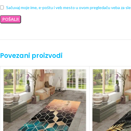
Sačuvaj moje ime, e-poštu i veb mesto u ovom pregledaču veba za sl
Povezani proizvodi