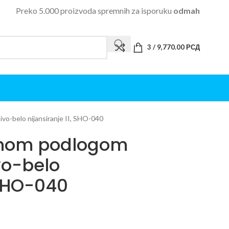
Preko 5.000 proizvoda spremnih za isporuku
odmah
3
/
9,770.00
РСД
o-belo nijansiranje II, SHO-040
enom podlogom
vo-belo
 SHO-040